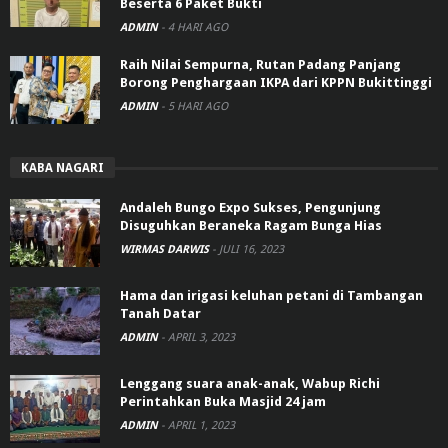
Beserta 6 Paket Bukti
ADMIN
-
4 HARI AGO
Raih Nilai Sempurna, Rutan Padang Panjang
Borong Penghargaan IKPA dari KPPN Bukittinggi
ADMIN
-
5 HARI AGO
KABA NAGARI
Andaleh Bungo Expo Sukses, Pengunjung
Disuguhkan Beraneka Ragam Bunga Hias
WIRMAS DARWIS
-
JULI 16, 2023
Hama dan irigasi keluhan petani di Tambangan
Tanah Datar
ADMIN
-
APRIL 3, 2023
Lenggang suara anak-anak, Wabup Richi
Perintahkan Buka Masjid 24 jam
ADMIN
-
APRIL 1, 2023