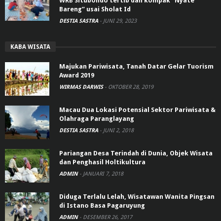
WRB Situbondo tertib dan kompak “Nyate
Bareng” usai Sholat Id
DESTIA SASTRA
-
JUNI 29, 2023
KABA WISATA
Majukan Pariwisata, Tanah Datar Gelar Tuorism
Award 2019
WIRMAS DARWIS
-
OKTOBER 28, 2019
Macau Dua Lokasi Potensial Sektor Pariwisata &
Olahraga Paranglayang
DESTIA SASTRA
-
JUNI 2, 2018
Pariangan Desa Terindah di Dunia, Objek Wisata
dan Penghasil Holtikultura
ADMIN
-
JANUARI 7, 2018
Diduga Terlalu Lelah, Wisatawan Wanita Pingsan
di Istano Basa Pagaruyung
ADMIN
-
DESEMBER 26, 2017