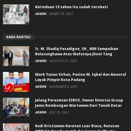
Kerinduan 13 tahun itu sudah terobati
ADMIN
-
MARET 30, 2023
KABA RANTAU
Ir. M. Shadiq Pasadigoe, SH., MM Sampaikan
Belasungkawa Atas Wafatnya Jhoni Tang
ADMIN
-
AGUSTUS 27, 2025
Mark Yunan Sirhan, Paslon M. Iqbal dan Amasrul
Layak Pimpin Kota Padang
ADMIN
-
NOVEMBER 8, 2024
Jelang Peresmian EIBOS, Owner Emersia Group
Jamu Rombongan Wartawan Dari Tanah Datar
ADMIN
-
JULI 10, 2024
Rudi Kristiawan Karutan Luar Biasa, Ratusan