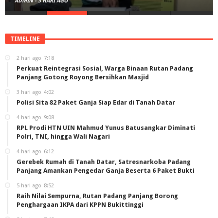
ADMIN
-
3 HARI AGO
TIMELINE
2 hari ago
7:18
Perkuat Reintegrasi Sosial, Warga Binaan Rutan Padang
Panjang Gotong Royong Bersihkan Masjid
3 hari ago
4:02
Polisi Sita 82 Paket Ganja Siap Edar di Tanah Datar
4 hari ago
9:08
RPL Prodi HTN UIN Mahmud Yunus Batusangkar Diminati
Polri, TNI, hingga Wali Nagari
4 hari ago
6:12
Gerebek Rumah di Tanah Datar, Satresnarkoba Padang
Panjang Amankan Pengedar Ganja Beserta 6 Paket Bukti
5 hari ago
8:52
Raih Nilai Sempurna, Rutan Padang Panjang Borong
Penghargaan IKPA dari KPPN Bukittinggi