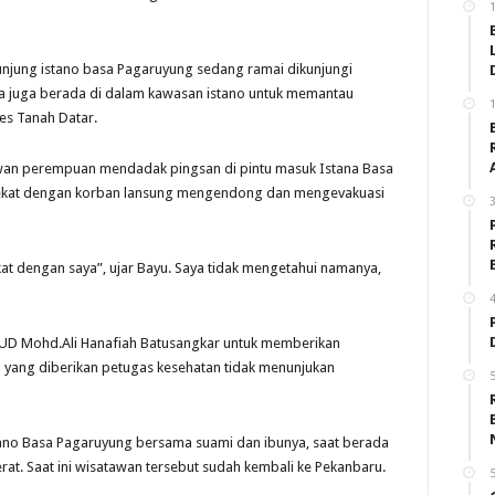
unjung istano basa Pagaruyung sedang ramai dikunjungi
a juga berada di dalam kawasan istano untuk memantau
res Tanah Datar.
awan perempuan mendadak pingsan di pintu masuk Istana Basa
 dekat dengan korban lansung mengendong dan mengevakuasi
3
at dengan saya”, ujar Bayu. Saya tidak mengetahui namanya,
4
RSUD Mohd.Ali Hanafiah Batusangkar untuk memberikan
a yang diberikan petugas kesehatan tidak menunjukan
5
tano Basa Pagaruyung bersama suami dan ibunya, saat berada
erat. Saat ini wisatawan tersebut sudah kembali ke Pekanbaru.
5