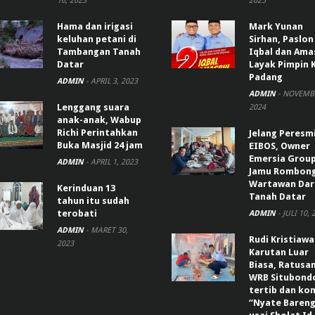
16, 2023
2025
Hama dan irigasi
Mark Yunan
keluhan petani di
Sirhan, Paslon
Tambangan Tanah
Iqbal dan Ama
Datar
Layak Pimpin 
Padang
ADMIN
-
APRIL 3, 2023
ADMIN
-
NOVEMBE
Lenggang suara
2024
anak-anak, Wabup
Richi Perintahkan
Jelang Peresm
Buka Masjid 24 jam
EIBOS, Owner
Emersia Grou
ADMIN
-
APRIL 1, 2023
Jamu Rombon
Wartawan Dar
Kerinduan 13
Tanah Datar
tahun itu sudah
terobati
ADMIN
-
JULI 10, 
ADMIN
-
MARET 30,
Rudi Kristiaw
2023
Karutan Luar
Biasa, Ratusa
WRB Situbond
tertib dan k
“Nyate Bareng