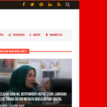
TA
BUDAYA
ADAT
WANITA
TAHUN BAKABA.NET
elajar Hari Ini, Bertumbuh Untuk Esok: Langkah
ecil Tanah Datar Menuju Masa Depan Digital
DMIN
-
12 JAM AGO