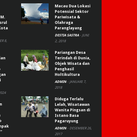
Macau Dua Lokasi
Potensial Sektor
 M.
Pariwisata &
srul
Olahraga
Kota
Paranglayang
DESTIA SASTRA
-
JUNI
R 8,
2, 2018
Pariangan Desa
ian
Terindah di Dunia,
Objek Wisata dan
p
Penghasil
gan
Holtikultura
i
ADMIN
-
JANUARI 7,
2018
2024
Diduga Terlalu
an
Lelah, Wisatawan
Wanita Pingsan di
n
Istano Basa
o
Pagaruyung
ompak
ADMIN
-
DESEMBER 26,
”
2017