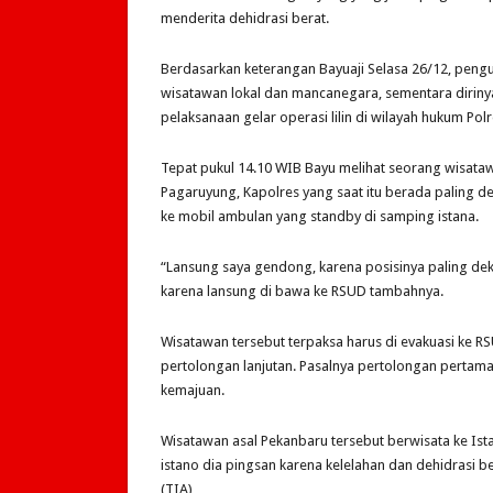
menderita dehidrasi berat.
Berdasarkan keterangan Bayuaji Selasa 26/12, peng
wisatawan lokal dan mancanegara, sementara diriny
pelaksanaan gelar operasi lilin di wilayah hukum Pol
Tepat pukul 14.10 WIB Bayu melihat seorang wisat
Pagaruyung, Kapolres yang saat itu berada paling
ke mobil ambulan yang standby di samping istana.
“Lansung saya gendong, karena posisinya paling dek
karena lansung di bawa ke RSUD tambahnya.
Wisatawan tersebut terpaksa harus di evakuasi ke 
pertolongan lanjutan. Pasalnya pertolongan pertam
kemajuan.
Wisatawan asal Pekanbaru tersebut berwisata ke Is
istano dia pingsan karena kelelahan dan dehidrasi b
(TIA)