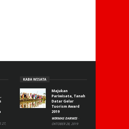
KABA WISATA
Majukan
,
Pariwisata, Tanah
n
Datar Gelar
Tuorism Award
a
2019
WIRMAS DARWIS
-
 27,
OKTOBER 28, 2019