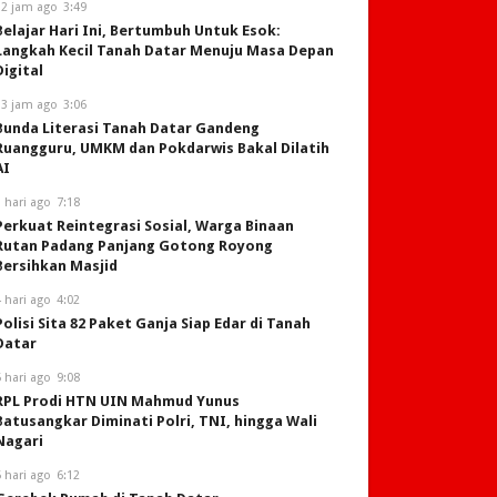
12 jam ago
3:49
Belajar Hari Ini, Bertumbuh Untuk Esok:
Langkah Kecil Tanah Datar Menuju Masa Depan
Digital
13 jam ago
3:06
Bunda Literasi Tanah Datar Gandeng
Ruangguru, UMKM dan Pokdarwis Bakal Dilatih
AI
 hari ago
7:18
Perkuat Reintegrasi Sosial, Warga Binaan
Rutan Padang Panjang Gotong Royong
Bersihkan Masjid
 hari ago
4:02
Polisi Sita 82 Paket Ganja Siap Edar di Tanah
Datar
 hari ago
9:08
RPL Prodi HTN UIN Mahmud Yunus
Batusangkar Diminati Polri, TNI, hingga Wali
Nagari
 hari ago
6:12