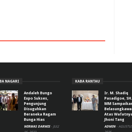
BA NAGARI
KABA RANTAU
Andaleh Bungo
Ir. M. Shadiq
Expo Sukses,
Pasadigoe, SH.
Pengunjung
MM Sampaika
Disuguhkan
Belasungkawa
Beraneka Ragam
Atas Wafatny
Bunga Hias
Jhoni Tang
WIRMAS DARWIS
-
JULI
ADMIN
-
AGUSTUS