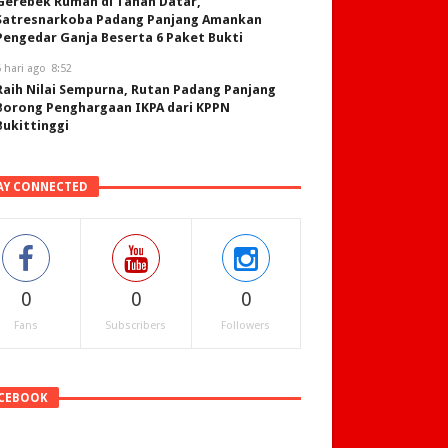
Gerebek Rumah di Tanah Datar,
Satresnarkoba Padang Panjang Amankan
Pengedar Ganja Beserta 6 Paket Bukti
 hari ago
8:52
Raih Nilai Sempurna, Rutan Padang Panjang
Borong Penghargaan IKPA dari KPPN
Bukittinggi
AY CONNECTED
0
0
0
Fans
Subscribers
Followers
CEBOOK