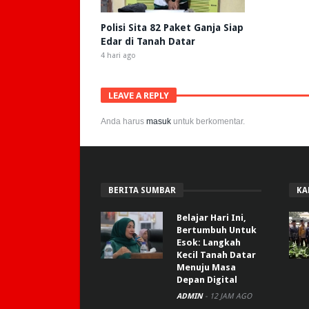
Polisi Sita 82 Paket Ganja Siap
Edar di Tanah Datar
4 hari ago
LEAVE A REPLY
Anda harus
masuk
untuk berkomentar.
BERITA SUMBAR
KA
Belajar Hari Ini,
Bertumbuh Untuk
Esok: Langkah
Kecil Tanah Datar
Menuju Masa
Depan Digital
ADMIN
-
12 JAM AGO