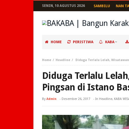
SENIN, 10 AGUSTUS 2026
SAMBILU
NAN T
HOME
PERISTIWA
KABA
Home
Headline
Diduga Terlalu Lelah, Wisatawan
Diduga Terlalu Lela
Pingsan di Istano B
By
Admin
-
Desember 26, 2017
- In
Headline
,
KABA WIS