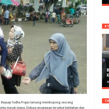
8 
B
K
A
TI
P Bayuaji Yudha Prajas lansung membopong seorang
pintu masuk istana. Diduga wisatawan tersebut kelelahan dan