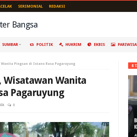
ACELAK
SERIMONIAL
REDAKSI
SUMBAR
POLITIK
HUKRIM
EKBIS
PARIWISA
 Wanita Pingsan di Istano Basa Pagaruyung
8 
h, Wisatawan Wanita
asa Pagaruyung
ATA
0
B
K
A