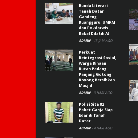
Bunda Literasi
Tanah Datar
Gandeng
Ruangguru, UMKM
dan Pokdarwis
Bakal Dilatih AI
ADMIN
-
13 JAM AGO
Perkuat
Reintegrasi Sosial,
Warga Binaan
Rutan Padang
Panjang Gotong
Royong Bersihkan
Masjid
ADMIN
-
3 HARI AGO
Polisi Sita 82
Paket Ganja Siap
Edar di Tanah
Datar
ADMIN
-
4 HARI AGO