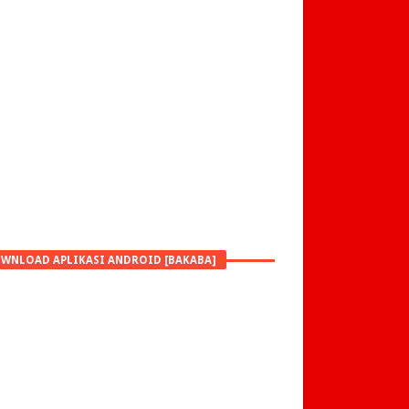
WNLOAD APLIKASI ANDROID [BAKABA]