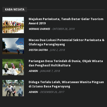
KABA WISATA
Majukan Pariwisata, Tanah Datar Gelar Tuorism
Award 2019
WIRMAS DARWIS
-
OKTOBER 28, 2019
Macau Dua Lokasi Potensial Sektor Pariwisata &
Olahraga Paranglayang
DESTIA SASTRA
-
JUNI 2, 2018
Pariangan Desa Terindah di Dunia, Objek Wisata
dan Penghasil Holtikultura
ADMIN
-
JANUARI 7, 2018
Diduga Terlalu Lelah, Wisatawan Wanita Pingsan
di Istano Basa Pagaruyung
ADMIN
-
DESEMBER 26, 2017