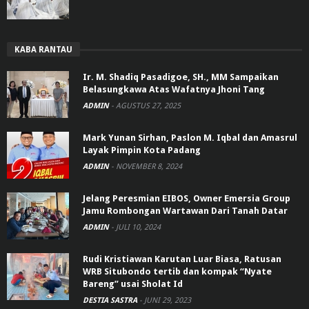
KABA RANTAU
Ir. M. Shadiq Pasadigoe, SH., MM Sampaikan
Belasungkawa Atas Wafatnya Jhoni Tang
ADMIN
-
AGUSTUS 27, 2025
Mark Yunan Sirhan, Paslon M. Iqbal dan Amasrul
Layak Pimpin Kota Padang
ADMIN
-
NOVEMBER 8, 2024
Jelang Peresmian EIBOS, Owner Emersia Group
Jamu Rombongan Wartawan Dari Tanah Datar
ADMIN
-
JULI 10, 2024
Rudi Kristiawan Karutan Luar Biasa, Ratusan
WRB Situbondo tertib dan kompak “Nyate
Bareng” usai Sholat Id
DESTIA SASTRA
-
JUNI 29, 2023