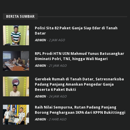
BERITA SUMBAR
Polisi Sita 82 Paket Ganja Siap Edar di Tanah
Datar
ADMIN
-
2 JAM AGO
RPL Prodi HTN UIN Mahmud Yunus Batusangkar
Diminati Polri, TNI, hingga Wali Nagari
ADMIN
-
21 JAM AGO
Gerebek Rumah di Tanah Datar, Satresnarkoba
Padang Panjang Amankan Pengedar Ganja
Beserta 6 Paket Bukti
ADMIN
-
24 JAM AGO
Raih Nilai Sempurna, Rutan Padang Panjang
Borong Penghargaan IKPA dari KPPN Bukittinggi
ADMIN
-
2 HARI AGO