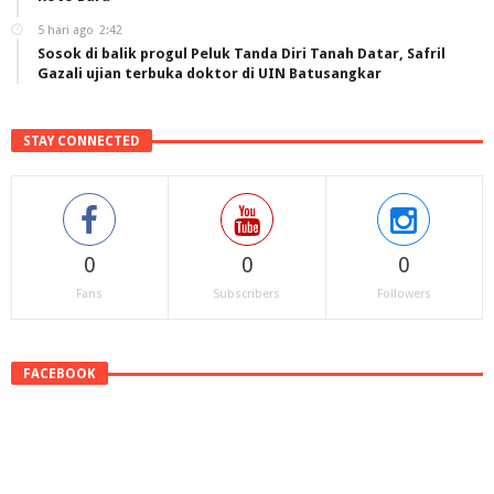
5 hari ago
2:42
Sosok di balik progul Peluk Tanda Diri Tanah Datar, Safril
Gazali ujian terbuka doktor di UIN Batusangkar
STAY CONNECTED
0
0
0
Fans
Subscribers
Followers
FACEBOOK