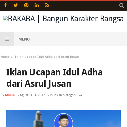
MENU
Home
Iklan Ucapan Idul Adha dari Asrul Jusan
Iklan Ucapan Idul Adha
dari Asrul Jusan
By
Admin
-
Agustus 31, 2017
- In Tak Berkategori
0