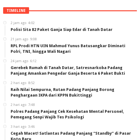
TIMELINE
2 jam ago
4:02
Polisi Sita 82 Paket Ganja Siap Edar di Tanah Datar
21 jam ago
9:08
RPL Prodi HTN UIN Mahmud Yunus Batusangkar Diminati
Polri, TNI, hingga Wali Nagari
24 jam ago
6:12
Gerebek Rumah di Tanah Datar, Satresnarkoba Padang
Panjang Amankan Pengedar Ganja Beserta 6 Paket Bukti
2 hari ago
8:52
Raih Nilai Sempurna, Rutan Padang Panjang Borong
Penghargaan IKPA dari KPPN Bukittinggi
2 hari ago
7:48
Polres Padang Panjang Cek Kesehatan Mental Personel,
Pemegang Senpi Wajib Tes Psikologi
3 hari ago
3:46
Cegah Macet! Satlantas Padang Panjang “Standby” di Pasar
Koto Baru