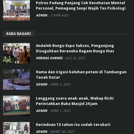
Polres Padang Panjang Cek Kesehatan Mental
Personel, Pemegang Senpi Wajib Tes Psikologi
ADMIN
-
2 HARI AGO
KABA NAGARI
Andaleh Bungo Expo Sukses, Pengunjung
Disuguhkan Beraneka Ragam Bunga Hias
WIRMAS DARWIS
-
JULI 16, 2023
Hama dan irigasi keluhan petani di Tambangan
Tanah Datar
ADMIN
-
APRIL 3, 2023
Lenggang suara anak-anak, Wabup Richi
Perintahkan Buka Masjid 24 jam
ADMIN
-
APRIL 1, 2023
Kerinduan 13 tahun itu sudah terobati
ADMIN
-
MARET 30, 2023