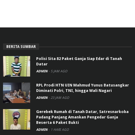
BERITA SUMBAR
Polisi Sita 82 Paket Ganja Siap Edar di Tanah
Datar
ADMIN
-
5 JAM AGO
RPL Prodi HTN UIN Mahmud Yunus Batusangkar
Diminati Polri, TNI, hingga Wali Nagari
ADMIN
-
23 JAM AGO
Gerebek Rumah di Tanah Datar, Satresnarkoba
Padang Panjang Amankan Pengedar Ganja
Beserta 6 Paket Bukti
ADMIN
-
1 HARI AGO