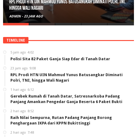
RPL Prodi HTN UIN Mahmud Yunus Batusangkar Diminati Polri, TNI,
hingga Wali Nagari
ADMIN
-
23 JAM AGO
TIMELINE
5 jam ago
4:02
Polisi Sita 82 Paket Ganja Siap Edar di Tanah Datar
23 jam ago
9:08
RPL Prodi HTN UIN Mahmud Yunus Batusangkar Diminati
Polri, TNI, hingga Wali Nagari
1 hari ago
6:12
Gerebek Rumah di Tanah Datar, Satresnarkoba Padang
Panjang Amankan Pengedar Ganja Beserta 6 Paket Bukti
2 hari ago
8:52
Raih Nilai Sempurna, Rutan Padang Panjang Borong
Penghargaan IKPA dari KPPN Bukittinggi
2 hari ago
7:48