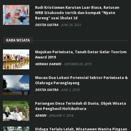
Rudi Kristiawan Karutan Luar Biasa, Ratusan
WRB Situbondo tertib dan kompak “Nyate
Bareng” usai Sholat Id
DESTIA SASTRA
-
JUNI 29, 2023
KABA WISATA
Majukan Pariwisata, Tanah Datar Gelar Tuorism
Award 2019
WIRMAS DARWIS
-
OKTOBER 28, 2019
Macau Dua Lokasi Potensial Sektor Pariwisata &
Olahraga Paranglayang
DESTIA SASTRA
-
JUNI 2, 2018
Pariangan Desa Terindah di Dunia, Objek Wisata
dan Penghasil Holtikultura
ADMIN
-
JANUARI 7, 2018
Diduga Terlalu Lelah, Wisatawan Wanita Pingsan