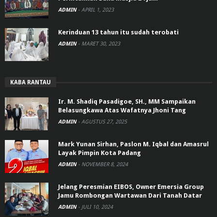
ADMIN
-
APRIL 1, 2023
Kerinduan 13 tahun itu sudah terobati
ADMIN
-
MARET 30, 2023
KABA RANTAU
Ir. M. Shadiq Pasadigoe, SH., MM Sampaikan
Belasungkawa Atas Wafatnya Jhoni Tang
ADMIN
-
AGUSTUS 27, 2025
Mark Yunan Sirhan, Paslon M. Iqbal dan Amasrul
Layak Pimpin Kota Padang
ADMIN
-
NOVEMBER 8, 2024
Jelang Peresmian EIBOS, Owner Emersia Group
Jamu Rombongan Wartawan Dari Tanah Datar
ADMIN
-
JULI 10, 2024