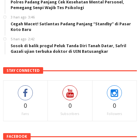
Polres Padang Panjang Cek Kesehatan Mental Personel,
Pemegang Senpi Wajib Tes Psikologi
3 hari ago
3:46
Cegah Macet! Satlantas Padang Panjang “Standby” di Pasar
Koto Baru
5 hari ago
2:42
Sosok di balik progul Peluk Tanda Diri Tanah Datar, Safril
Gazali ujian terbuka doktor di UIN Batusangkar
STAY CONNECTED
0
0
0
Fans
Subscribers
Followers
FACEBOOK