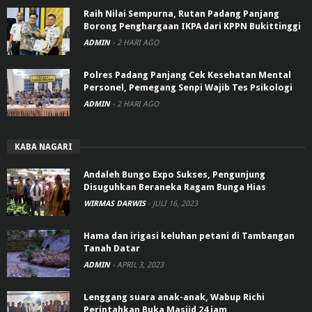
Raih Nilai Sempurna, Rutan Padang Panjang
Borong Penghargaan IKPA dari KPPN Bukittinggi
ADMIN
-
2 HARI AGO
Polres Padang Panjang Cek Kesehatan Mental
Personel, Pemegang Senpi Wajib Tes Psikologi
ADMIN
-
2 HARI AGO
KABA NAGARI
Andaleh Bungo Expo Sukses, Pengunjung
Disuguhkan Beraneka Ragam Bunga Hias
WIRMAS DARWIS
-
JULI 16, 2023
Hama dan irigasi keluhan petani di Tambangan
Tanah Datar
ADMIN
-
APRIL 3, 2023
Lenggang suara anak-anak, Wabup Richi
Perintahkan Buka Masjid 24 jam