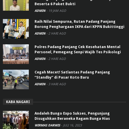
Beserta 6 Paket Bukti
ADMIN
-
19 JAM AGO
Raih Nilai Sempurna, Rutan Padang Panjang
Borong Penghargaan IKPA dari KPPN Bukittinggi
ADMIN
-
2 HARI AGO
Polres Padang Panjang Cek Kesehatan Mental
Personel, Pemegang Senpi Wajib Tes Psikologi
ADMIN
-
2 HARI AGO
Cegah Macet! Satlantas Padang Panjang
“Standby” di Pasar Koto Baru
ADMIN
-
3 HARI AGO
KABA NAGARI
Andaleh Bungo Expo Sukses, Pengunjung
Disuguhkan Beraneka Ragam Bunga Hias
WIRMAS DARWIS
-
JULI 16, 2023