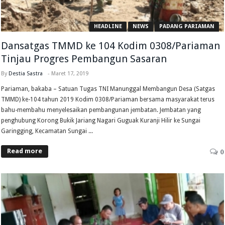
HEADLINE
NEWS
PADANG PARIAMAN
Dansatgas TMMD ke 104 Kodim 0308/Pariaman
Tinjau Progres Pembangun Sasaran
By
Destia Sastra
-
Maret 17, 2019
Pariaman, bakaba – Satuan Tugas TNI Manunggal Membangun Desa (Satgas
TMMD) ke-104 tahun 2019 Kodim 0308/Pariaman bersama masyarakat terus
bahu-membahu menyelesaikan pembangunan jembatan. Jembatan yang
penghubung Korong Bukik Jariang Nagari Guguak Kuranji Hilir ke Sungai
Garingging, Kecamatan Sungai ...
Read more
0