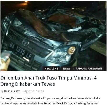
HEADLINE
NEWS
PADANG PARIAMAN
Di lembah Anai Truk Fuso Timpa Minibus, 4
Orang Dikabarkan Tewas
By
Destia Sastra
-
Agustus 7, 2019
Padang Pariaman, bakaba.net – Empat orang dikabarkan tewas dalam Laka
Lantas diseputaran Lembah Anai tepatnya Kelok Pargede Padang Pariaman