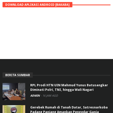
DOWNLOAD APLIKASI ANDROID [BAKABA]
BERITA SUMBAR
RPL Prodi HTN UIN Mahmud Yunus Batusangkar
Diminati Polri, TNI, hingga Wali Nagari
ADMIN
-
16 JAM AGO
Gerebek Rumah di Tanah Datar, Satresnarkoba
Padang Panjang Amankan Pengedar Ganja