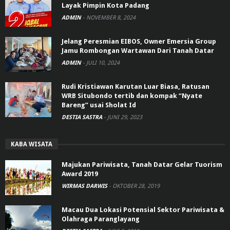
Layak Pimpin Kota Padang
ADMIN
-
NOVEMBER 8, 2024
Jelang Peresmian EIBOS, Owner Emersia Group
Jamu Rombongan Wartawan Dari Tanah Datar
ADMIN
-
JULI 10, 2024
Rudi Kristiawan Karutan Luar Biasa, Ratusan
WRB Situbondo tertib dan kompak “Nyate
Bareng” usai Sholat Id
DESTIA SASTRA
-
JUNI 29, 2023
KABA WISATA
Majukan Pariwisata, Tanah Datar Gelar Tuorism
Award 2019
WIRMAS DARWIS
-
OKTOBER 28, 2019
Macau Dua Lokasi Potensial Sektor Pariwisata &
Olahraga Paranglayang