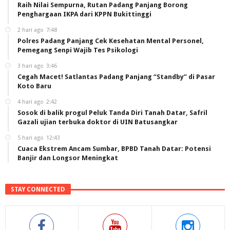
Raih Nilai Sempurna, Rutan Padang Panjang Borong
Penghargaan IKPA dari KPPN Bukittinggi
2 hari ago
7:48
Polres Padang Panjang Cek Kesehatan Mental Personel,
Pemegang Senpi Wajib Tes Psikologi
3 hari ago
3:46
Cegah Macet! Satlantas Padang Panjang “Standby” di Pasar
Koto Baru
4 hari ago
2:42
Sosok di balik progul Peluk Tanda Diri Tanah Datar, Safril
Gazali ujian terbuka doktor di UIN Batusangkar
5 hari ago
12:43
Cuaca Ekstrem Ancam Sumbar, BPBD Tanah Datar: Potensi
Banjir dan Longsor Meningkat
STAY CONNECTED