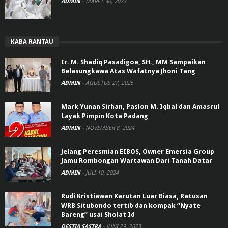
ADMIN
-
MARET 30, 2023
KABA RANTAU
Ir. M. Shadiq Pasadigoe, SH., MM Sampaikan
Belasungkawa Atas Wafatnya Jhoni Tang
ADMIN
-
AGUSTUS 27, 2025
Mark Yunan Sirhan, Paslon M. Iqbal dan Amasrul
Layak Pimpin Kota Padang
ADMIN
-
NOVEMBER 8, 2024
Jelang Peresmian EIBOS, Owner Emersia Group
Jamu Rombongan Wartawan Dari Tanah Datar
ADMIN
-
JULI 10, 2024
Rudi Kristiawan Karutan Luar Biasa, Ratusan
WRB Situbondo tertib dan kompak “Nyate
Bareng” usai Sholat Id
DESTIA SASTRA
-
JUNI 29, 2023