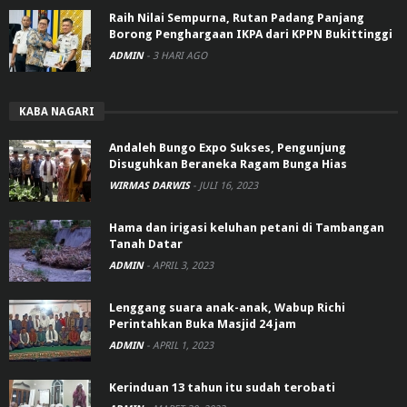
Raih Nilai Sempurna, Rutan Padang Panjang
Borong Penghargaan IKPA dari KPPN Bukittinggi
ADMIN
-
3 HARI AGO
KABA NAGARI
Andaleh Bungo Expo Sukses, Pengunjung
Disuguhkan Beraneka Ragam Bunga Hias
WIRMAS DARWIS
-
JULI 16, 2023
Hama dan irigasi keluhan petani di Tambangan
Tanah Datar
ADMIN
-
APRIL 3, 2023
Lenggang suara anak-anak, Wabup Richi
Perintahkan Buka Masjid 24 jam
ADMIN
-
APRIL 1, 2023
Kerinduan 13 tahun itu sudah terobati