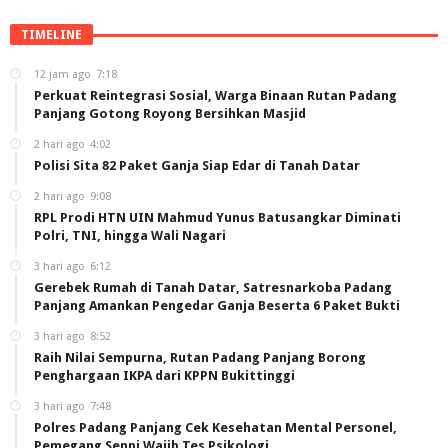
TIMELINE
12 jam ago
7:18
Perkuat Reintegrasi Sosial, Warga Binaan Rutan Padang
Panjang Gotong Royong Bersihkan Masjid
2 hari ago
4:02
Polisi Sita 82 Paket Ganja Siap Edar di Tanah Datar
2 hari ago
9:08
RPL Prodi HTN UIN Mahmud Yunus Batusangkar Diminati
Polri, TNI, hingga Wali Nagari
3 hari ago
6:12
Gerebek Rumah di Tanah Datar, Satresnarkoba Padang
Panjang Amankan Pengedar Ganja Beserta 6 Paket Bukti
3 hari ago
8:52
Raih Nilai Sempurna, Rutan Padang Panjang Borong
Penghargaan IKPA dari KPPN Bukittinggi
3 hari ago
7:48
Polres Padang Panjang Cek Kesehatan Mental Personel,
Pemegang Senpi Wajib Tes Psikologi