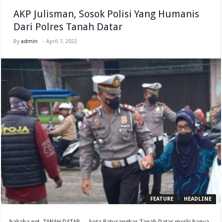
AKP Julisman, Sosok Polisi Yang Humanis
Dari Polres Tanah Datar
By
admin
-
April 7, 2022
FEATURE
HEADLINE
bakaba.net, TANAH DATAR — kota Batusangkar Tanah Datar meski hanya