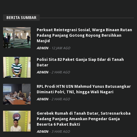
BERITA SUMBAR
Perkuat Reintegrasi Sosial, Warga Binaan Rutan
Padang Panjang Gotong Royong Bersihkan
Masjid
ADMIN
-
12 JAM AGO
Polisi Sita 82 Paket Ganja Siap Edar di Tanah
Datar
ADMIN
-
2 HARI AGO
RPL Prodi HTN UIN Mahmud Yunus Batusangkar
Diminati Polri, TNI, hingga Wali Nagari
ADMIN
-
2 HARI AGO
Gerebek Rumah di Tanah Datar, Satresnarkoba
Padang Panjang Amankan Pengedar Ganja
Beserta 6 Paket Bukti
ADMIN
-
3 HARI AGO