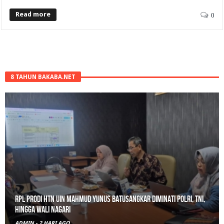
Read more
0
8 TAHUN BAKABA.NET
Gerebek Rumah di Tanah Datar, Satresnarkoba Padang Panjang
Amankan Pengedar Ganja Beserta 6 Paket Bukti
ADMIN
-
3 HARI AGO