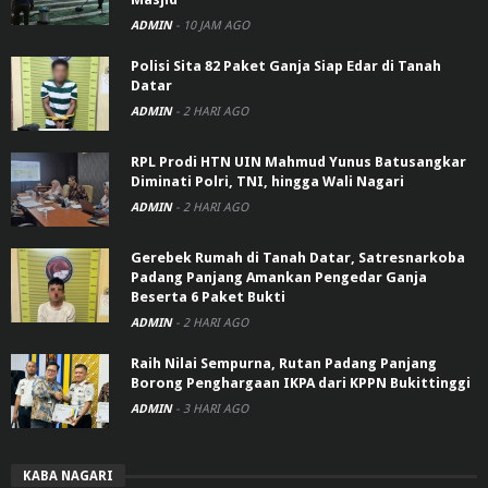
ADMIN
-
10 JAM AGO
Polisi Sita 82 Paket Ganja Siap Edar di Tanah
Datar
ADMIN
-
2 HARI AGO
RPL Prodi HTN UIN Mahmud Yunus Batusangkar
Diminati Polri, TNI, hingga Wali Nagari
ADMIN
-
2 HARI AGO
Gerebek Rumah di Tanah Datar, Satresnarkoba
Padang Panjang Amankan Pengedar Ganja
Beserta 6 Paket Bukti
ADMIN
-
2 HARI AGO
Raih Nilai Sempurna, Rutan Padang Panjang
Borong Penghargaan IKPA dari KPPN Bukittinggi
ADMIN
-
3 HARI AGO
KABA NAGARI