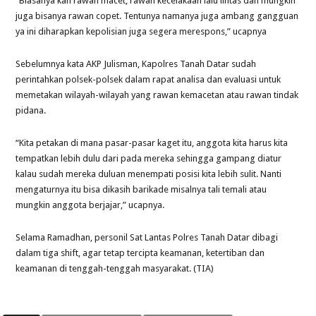
“Biasanya kan rawan macet, rawan kecelakaan lalu lintas dan mungkin
juga bisanya rawan copet. Tentunya namanya juga ambang gangguan
ya ini diharapkan kepolisian juga segera merespons,” ucapnya
Sebelumnya kata AKP Julisman, Kapolres Tanah Datar sudah
perintahkan polsek-polsek dalam rapat analisa dan evaluasi untuk
memetakan wilayah-wilayah yang rawan kemacetan atau rawan tindak
pidana.
“Kita petakan di mana pasar-pasar kaget itu, anggota kita harus kita
tempatkan lebih dulu dari pada mereka sehingga gampang diatur
kalau sudah mereka duluan menempati posisi kita lebih sulit. Nanti
mengaturnya itu bisa dikasih barikade misalnya tali temali atau
mungkin anggota berjajar,” ucapnya.
Selama Ramadhan, personil Sat Lantas Polres Tanah Datar dibagi
dalam tiga shift, agar tetap tercipta keamanan, ketertiban dan
keamanan di tenggah-tenggah masyarakat. (TIA)