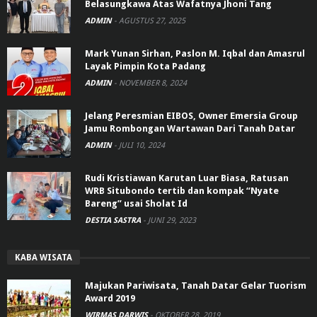
Belasungkawa Atas Wafatnya Jhoni Tang
ADMIN
-
AGUSTUS 27, 2025
Mark Yunan Sirhan, Paslon M. Iqbal dan Amasrul
Layak Pimpin Kota Padang
ADMIN
-
NOVEMBER 8, 2024
Jelang Peresmian EIBOS, Owner Emersia Group
Jamu Rombongan Wartawan Dari Tanah Datar
ADMIN
-
JULI 10, 2024
Rudi Kristiawan Karutan Luar Biasa, Ratusan
WRB Situbondo tertib dan kompak “Nyate
Bareng” usai Sholat Id
DESTIA SASTRA
-
JUNI 29, 2023
KABA WISATA
Majukan Pariwisata, Tanah Datar Gelar Tuorism
Award 2019
WIRMAS DARWIS
-
OKTOBER 28, 2019