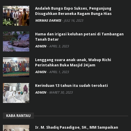
Andaleh Bungo Expo Sukses, Pengunjung
Disuguhkan Beraneka Ragam Bunga Hias
WIRMAS DARWIS
-
JULI 16, 2023
Hama dan irigasi keluhan petani di Tambangan
Tanah Datar
ADMIN
-
APRIL 3, 2023
Lenggang suara anak-anak, Wabup Richi
Perintahkan Buka Masjid 24 jam
ADMIN
-
APRIL 1, 2023
Kerinduan 13 tahun itu sudah terobati
ADMIN
-
MARET 30, 2023
KABA RANTAU
Ir. M. Shadiq Pasadigoe, SH., MM Sampaikan