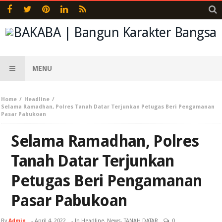
MENU
Home
Headline
Selama Ramadhan, Polres Tanah Datar Terjunkan Petugas Beri Pengamanan
Pasar Pabukoan
Selama Ramadhan, Polres
Tanah Datar Terjunkan
Petugas Beri Pengamanan
Pasar Pabukoan
By
Admin
-
April 4, 2022
- In
Headline
,
News
,
TANAH DATAR
0