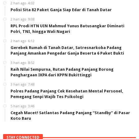
2 hari ago
4:02
Polisi Sita 82 Paket Ganja Siap Edar di Tanah Datar
2 hari ago
9:08
RPL Prodi HTN UIN Mahmud Yunus Batusangkar Diminati
Polri, TNI, hingga Wali Nagari
2 hari ago
6:12
Gerebek Rumah di Tanah Datar, Satresnarkoba Padang
Panjang Amankan Pengedar Ganja Beserta 6 Paket Bukti
3 hari ago
8:52
Raih Nilai Sempurna, Rutan Padang Panjang Borong
Penghargaan IKPA dari KPPN Bukittinggi
3 hari ago
7:48
Polres Padang Panjang Cek Kesehatan Mental Personel,
Pemegang Senpi Wajib Tes Psikologi
5 hari ago
3:46
Cegah Macet! Satlantas Padang Panjang “Standby” di Pasar
Koto Baru
STAY CONNECTED