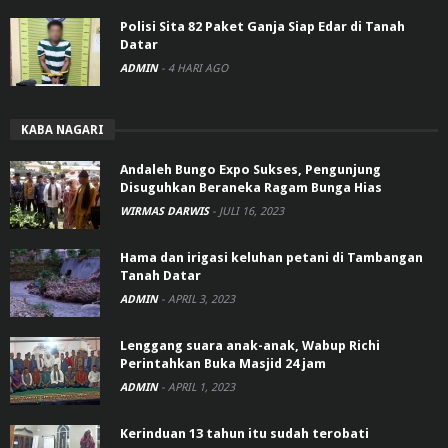
Polisi Sita 82 Paket Ganja Siap Edar di Tanah
Datar
ADMIN
-
4 HARI AGO
KABA NAGARI
Andaleh Bungo Expo Sukses, Pengunjung
Disuguhkan Beraneka Ragam Bunga Hias
WIRMAS DARWIS
-
JULI 16, 2023
Hama dan irigasi keluhan petani di Tambangan
Tanah Datar
ADMIN
-
APRIL 3, 2023
Lenggang suara anak-anak, Wabup Richi
Perintahkan Buka Masjid 24 jam
ADMIN
-
APRIL 1, 2023
Kerinduan 13 tahun itu sudah terobati