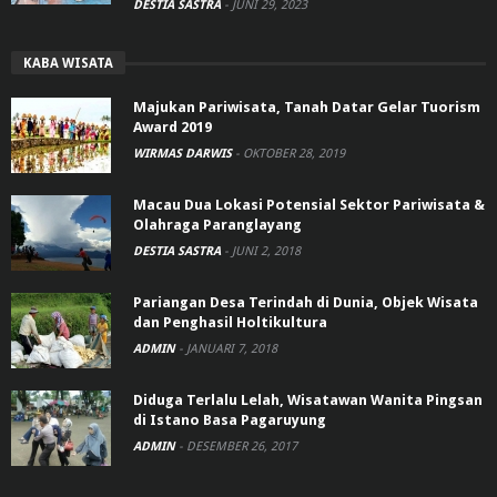
DESTIA SASTRA
-
JUNI 29, 2023
KABA WISATA
Majukan Pariwisata, Tanah Datar Gelar Tuorism
Award 2019
WIRMAS DARWIS
-
OKTOBER 28, 2019
Macau Dua Lokasi Potensial Sektor Pariwisata &
Olahraga Paranglayang
DESTIA SASTRA
-
JUNI 2, 2018
Pariangan Desa Terindah di Dunia, Objek Wisata
dan Penghasil Holtikultura
ADMIN
-
JANUARI 7, 2018
Diduga Terlalu Lelah, Wisatawan Wanita Pingsan
di Istano Basa Pagaruyung
ADMIN
-
DESEMBER 26, 2017