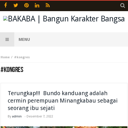
MENU
Home
#kongres
#KONGRES
Terungkap!!! Bundo kanduang adalah
cermin perempuan Minangkabau sebagai
seorang ibu sejati
By
admin
-
Desember 7, 2022