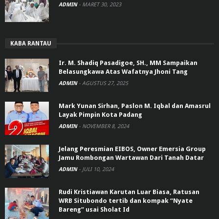
ADMIN
-
MARET 30, 2023
KABA RANTAU
Ir. M. Shadiq Pasadigoe, SH., MM Sampaikan
Belasungkawa Atas Wafatnya Jhoni Tang
ADMIN
-
AGUSTUS 27, 2025
Mark Yunan Sirhan, Paslon M. Iqbal dan Amasrul
Layak Pimpin Kota Padang
ADMIN
-
NOVEMBER 8, 2024
Jelang Peresmian EIBOS, Owner Emersia Group
Jamu Rombongan Wartawan Dari Tanah Datar
ADMIN
-
JULI 10, 2024
Rudi Kristiawan Karutan Luar Biasa, Ratusan
WRB Situbondo tertib dan kompak “Nyate
Bareng” usai Sholat Id