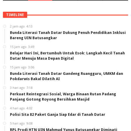
TIMELINE
2 jam ago
4:13
Bunda Literasi Tanah Datar Dukung Penuh Pendidikan Inklusi
Bareng UIN Batusangkar
15 jam ago
3:49
Belajar Hari Ini, Bertumbuh Untuk Esok: Langkah Kecil Tanah
Datar Menuju Masa Depan Digital
15 jam ago
3:06
Bunda Literasi Tanah Datar Gandeng Ruangguru, UMKM dan
Pokdarwis Bakal Dilatih AI
3 hari ago
7:18
Perkuat Reintegrasi Sosial, Warga Binaan Rutan Padang
Panjang Gotong Royong Bersihkan Masjid
4 hari ago
4:02
Polisi Sita 82 Paket Ganja Siap Edar di Tanah Datar
5 hari ago
9:08
RPL Prodi HTN UIN Mahmud Yunus Batusangkar Diminati