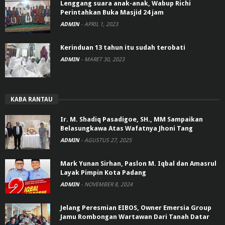
Lenggang suara anak-anak, Wabup Richi
Perintahkan Buka Masjid 24 jam
ADMIN
-
APRIL 1, 2023
Kerinduan 13 tahun itu sudah terobati
ADMIN
-
MARET 30, 2023
KABA RANTAU
Ir. M. Shadiq Pasadigoe, SH., MM Sampaikan
Belasungkawa Atas Wafatnya Jhoni Tang
ADMIN
-
AGUSTUS 27, 2025
Mark Yunan Sirhan, Paslon M. Iqbal dan Amasrul
Layak Pimpin Kota Padang
ADMIN
-
NOVEMBER 8, 2024
Jelang Peresmian EIBOS, Owner Emersia Group
Jamu Rombongan Wartawan Dari Tanah Datar