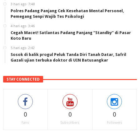
3 hari ago
7:48
Polres Padang Panjang Cek Kesehatan Mental Personel,
Pemegang Senpi Wajib Tes Psikologi
4 hari ago
3:46
Cegah Macet! Satlantas Padang Panjang “Standby” di Pasar
Koto Baru
5 hari ago
2:42
Sosok di balik progul Peluk Tanda Diri Tanah Datar, Safril
Gazali ujian terbuka doktor di UIN Batusangkar
STAY CONNECTED
0
0
0
Fans
Subscribers
Followers