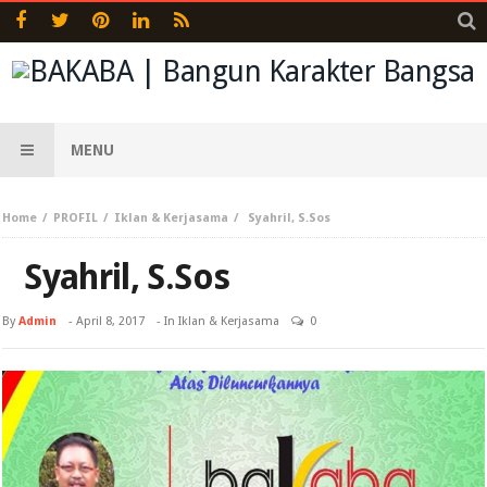
MENU
Home
PROFIL
Iklan & Kerjasama
Syahril, S.Sos
Syahril, S.Sos
By
Admin
-
April 8, 2017
- In
Iklan & Kerjasama
0