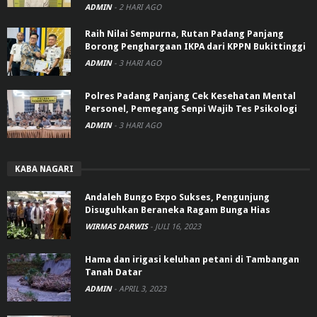
ADMIN
-
2 HARI AGO
Raih Nilai Sempurna, Rutan Padang Panjang
Borong Penghargaan IKPA dari KPPN Bukittinggi
ADMIN
-
3 HARI AGO
Polres Padang Panjang Cek Kesehatan Mental
Personel, Pemegang Senpi Wajib Tes Psikologi
ADMIN
-
3 HARI AGO
KABA NAGARI
Andaleh Bungo Expo Sukses, Pengunjung
Disuguhkan Beraneka Ragam Bunga Hias
WIRMAS DARWIS
-
JULI 16, 2023
Hama dan irigasi keluhan petani di Tambangan
Tanah Datar
ADMIN
-
APRIL 3, 2023