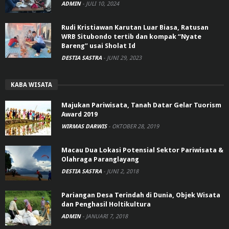
ADMIN
-
JULI 10, 2024
Rudi Kristiawan Karutan Luar Biasa, Ratusan
WRB Situbondo tertib dan kompak “Nyate
Bareng” usai Sholat Id
DESTIA SASTRA
-
JUNI 29, 2023
KABA WISATA
Majukan Pariwisata, Tanah Datar Gelar Tuorism
Award 2019
WIRMAS DARWIS
-
OKTOBER 28, 2019
Macau Dua Lokasi Potensial Sektor Pariwisata &
Olahraga Paranglayang
DESTIA SASTRA
-
JUNI 2, 2018
Pariangan Desa Terindah di Dunia, Objek Wisata
dan Penghasil Holtikultura
ADMIN
-
JANUARI 7, 2018