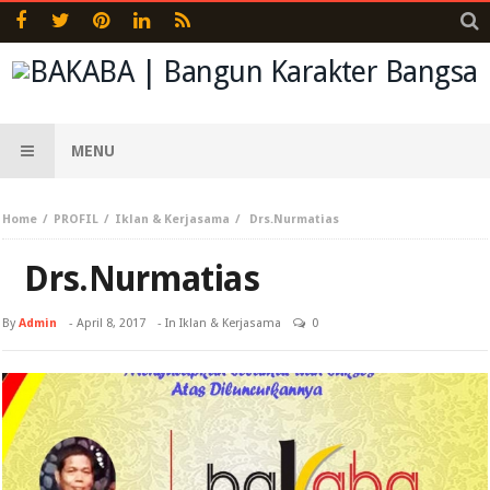
MENU
Home
PROFIL
Iklan & Kerjasama
Drs.Nurmatias
Drs.Nurmatias
By
Admin
-
April 8, 2017
- In
Iklan & Kerjasama
0