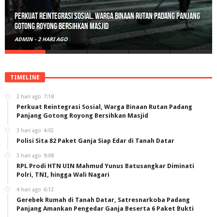
Perkuat Reintegrasi Sosial, Warga Binaan Rutan Padang Panjang
Gotong Royong Bersihkan Masjid
ADMIN
-
2 HARI AGO
TIMELINE
2 hari ago
7:18
Perkuat Reintegrasi Sosial, Warga Binaan Rutan Padang
Panjang Gotong Royong Bersihkan Masjid
3 hari ago
4:02
Polisi Sita 82 Paket Ganja Siap Edar di Tanah Datar
3 hari ago
9:08
RPL Prodi HTN UIN Mahmud Yunus Batusangkar Diminati
Polri, TNI, hingga Wali Nagari
4 hari ago
6:12
Gerebek Rumah di Tanah Datar, Satresnarkoba Padang
Panjang Amankan Pengedar Ganja Beserta 6 Paket Bukti