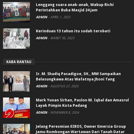
Lenggang suara anak-anak, Wabup Richi
Perintahkan Buka Masjid 24 jam
ADMIN
-
APRIL 1, 2023
Kerinduan 13 tahun itu sudah terobati
ADMIN
-
MARET 30, 2023
KABA RANTAU
Ir. M. Shadiq Pasadigoe, SH., MM Sampaikan
Belasungkawa Atas Wafatnya Jhoni Tang
ADMIN
-
AGUSTUS 27, 2025
Mark Yunan Sirhan, Paslon M. Iqbal dan Amasrul
Layak Pimpin Kota Padang
ADMIN
-
NOVEMBER 8, 2024
Jelang Peresmian EIBOS, Owner Emersia Group
Jamu Rombongan Wartawan Dari Tanah Datar