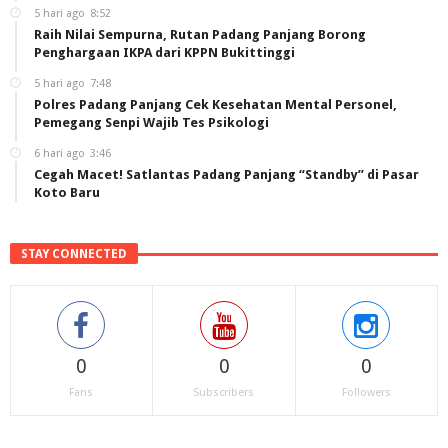
5 hari ago
8:52
Raih Nilai Sempurna, Rutan Padang Panjang Borong
Penghargaan IKPA dari KPPN Bukittinggi
5 hari ago
7:48
Polres Padang Panjang Cek Kesehatan Mental Personel,
Pemegang Senpi Wajib Tes Psikologi
6 hari ago
3:46
Cegah Macet! Satlantas Padang Panjang “Standby” di Pasar
Koto Baru
STAY CONNECTED
0
0
0
Fans
Subscribers
Followers