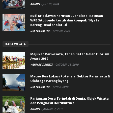
ADMIN
-
JULI 10, 2024
Rudi Kristiawan Karutan Luar Biasa, Ratusan
WRB Situbondo tertib dan kompak “Nyate
Bareng” usai Sholat Id
DESTIA SASTRA
-
JUNI 29, 2023
KABA WISATA
Majukan Pariwisata, Tanah Datar Gelar Tuorism
Award 2019
WIRMAS DARWIS
-
OKTOBER 28, 2019
Macau Dua Lokasi Potensial Sektor Pariwisata &
Olahraga Paranglayang
DESTIA SASTRA
-
JUNI 2, 2018
Pariangan Desa Terindah di Dunia, Objek Wisata
dan Penghasil Holtikultura
ADMIN
-
JANUARI 7, 2018