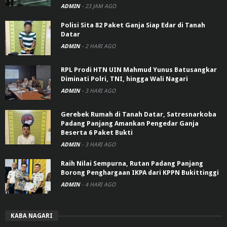
ADMIN
-
23 JAM AGO
Polisi Sita 82 Paket Ganja Siap Edar di Tanah
Datar
ADMIN
-
2 HARI AGO
RPL Prodi HTN UIN Mahmud Yunus Batusangkar
Diminati Polri, TNI, hingga Wali Nagari
ADMIN
-
3 HARI AGO
Gerebek Rumah di Tanah Datar, Satresnarkoba
Padang Panjang Amankan Pengedar Ganja
Beserta 6 Paket Bukti
ADMIN
-
3 HARI AGO
Raih Nilai Sempurna, Rutan Padang Panjang
Borong Penghargaan IKPA dari KPPN Bukittinggi
ADMIN
-
4 HARI AGO
KABA NAGARI