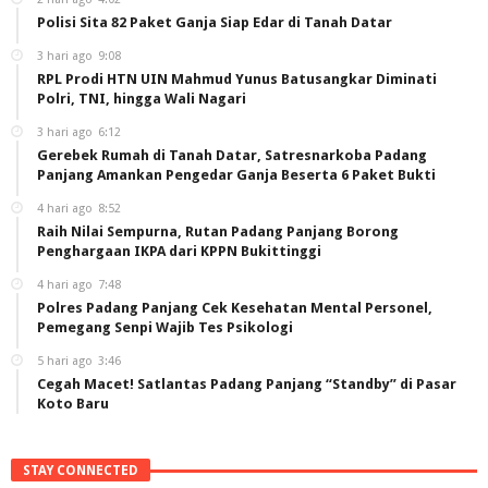
Polisi Sita 82 Paket Ganja Siap Edar di Tanah Datar
3 hari ago
9:08
RPL Prodi HTN UIN Mahmud Yunus Batusangkar Diminati
Polri, TNI, hingga Wali Nagari
3 hari ago
6:12
Gerebek Rumah di Tanah Datar, Satresnarkoba Padang
Panjang Amankan Pengedar Ganja Beserta 6 Paket Bukti
4 hari ago
8:52
Raih Nilai Sempurna, Rutan Padang Panjang Borong
Penghargaan IKPA dari KPPN Bukittinggi
4 hari ago
7:48
Polres Padang Panjang Cek Kesehatan Mental Personel,
Pemegang Senpi Wajib Tes Psikologi
5 hari ago
3:46
Cegah Macet! Satlantas Padang Panjang “Standby” di Pasar
Koto Baru
STAY CONNECTED