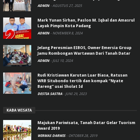
ADMIN
-
AGUSTUS 27, 2025
Mark Yunan Sirhan, Paslon M. Iqbal dan Amasrul
Layak Pimpin Kota Padang
ADMIN
-
NOVEMBER 8, 2024
Jelang Peresmian EIBOS, Owner Emersia Group
Jamu Rombongan Wartawan Dari Tanah Datar
ADMIN
-
JULI 10, 2024
Rudi Kristiawan Karutan Luar Biasa, Ratusan
WRB Situbondo tertib dan kompak “Nyate
Bareng” usai Sholat Id
DESTIA SASTRA
-
JUNI 29, 2023
KABA WISATA
Majukan Pariwisata, Tanah Datar Gelar Tuorism
Award 2019
WIRMAS DARWIS
-
OKTOBER 28, 2019