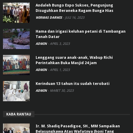
Andaleh Bungo Expo Sukses, Pengunjung
Disuguhkan Beraneka Ragam Bunga Hias
WIRMAS DARWIS
-
JULI 16, 2023
Hama dan irigasi keluhan petani di Tambangan
Tanah Datar
ADMIN
-
APRIL 3, 2023
Lenggang suara anak-anak, Wabup Richi
Perintahkan Buka Masjid 24 jam
ADMIN
-
APRIL 1, 2023
Kerinduan 13 tahun itu sudah terobati
ADMIN
-
MARET 30, 2023
KABA RANTAU
Ir. M. Shadiq Pasadigoe, SH., MM Sampaikan
Belasungkawa Atas Wafatnya Jhoni Tang