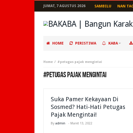
JUMAT, 7 AGUSTUS 2026
SAMBILU
NAN TA
HOME
PERISTIWA
KABA
Home
#petugas pajak mengintai
#PETUGAS PAJAK MENGINTAI
Suka Pamer Kekayaan Di
Sosmed? Hati-Hati Petugas
Pajak Mengintai!
By
admin
-
Maret 13, 2022