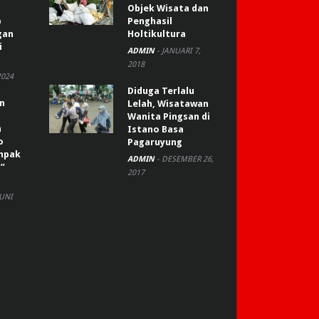
Objek Wisata dan
p
Penghasil
gan
Holtikultura
i
ADMIN
-
JANUARI 7,
2018
2024
Diduga Terlalu
an
Lelah, Wisatawan
Wanita Pingsan di
n
Istano Basa
o
Pagaruyung
ompak
ADMIN
-
DESEMBER 26,
”
2017
JUNI