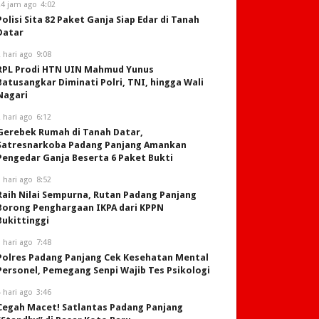
24 jam ago
4:02
Polisi Sita 82 Paket Ganja Siap Edar di Tanah
Datar
 hari ago
9:08
RPL Prodi HTN UIN Mahmud Yunus
Batusangkar Diminati Polri, TNI, hingga Wali
Nagari
 hari ago
6:12
Gerebek Rumah di Tanah Datar,
Satresnarkoba Padang Panjang Amankan
Pengedar Ganja Beserta 6 Paket Bukti
 hari ago
8:52
Raih Nilai Sempurna, Rutan Padang Panjang
Borong Penghargaan IKPA dari KPPN
Bukittinggi
 hari ago
7:48
Polres Padang Panjang Cek Kesehatan Mental
Personel, Pemegang Senpi Wajib Tes Psikologi
 hari ago
3:46
Cegah Macet! Satlantas Padang Panjang