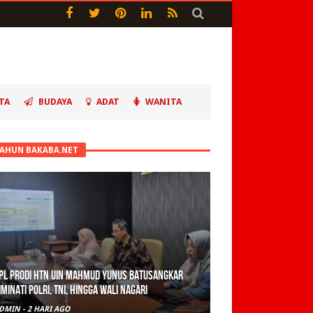
TA
BUDAYA
ADAT
WANITA
TAHUN BAKABA.NET
PL Prodi HTN UIN Mahmud Yunus Batusangkar
iminati Polri, TNI, hingga Wali Nagari
DMIN
-
2 HARI AGO