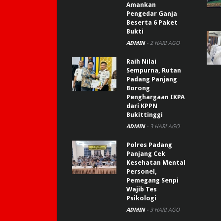
Amankan
Pengedar Ganja
Beserta 6 Paket
Bukti
ADMIN
-
2 HARI AGO
Raih Nilai
Sempurna, Rutan
Padang Panjang
Borong
Penghargaan IKPA
dari KPPN
Bukittinggi
ADMIN
-
3 HARI AGO
Polres Padang
Panjang Cek
Kesehatan Mental
Personel,
Pemegang Senpi
Wajib Tes
Psikologi
ADMIN
-
3 HARI AGO