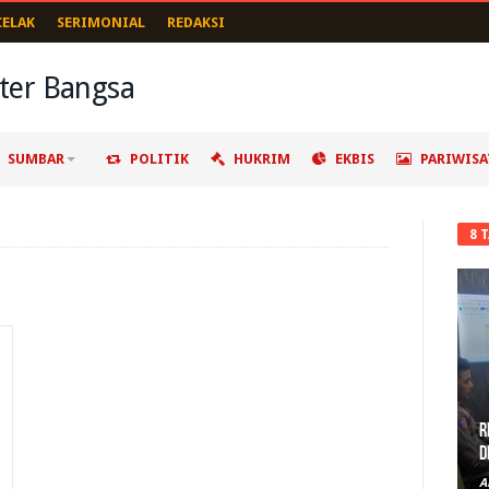
CELAK
SERIMONIAL
REDAKSI
SUMBAR
POLITIK
HUKRIM
EKBIS
PARIWISA
8 
R
D
A