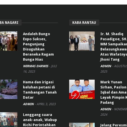
BA NAGARI
KABA RANTAU
Andaleh Bungo
Ir. M. Shadiq
Expo Sukses,
Pasadigoe, SH.
Pengunjung
MM Sampaika
Disuguhkan
Belasungkawa
Beraneka Ragam
Atas Wafatny
Bunga Hias
Jhoni Tang
WIRMAS DARWIS
-
JULI
ADMIN
-
AGUSTUS
16, 2023
2025
Hama dan irigasi
Mark Yunan
keluhan petani di
Sirhan, Paslon
Tambangan Tanah
Iqbal dan Ama
Datar
Layak Pimpin 
Padang
ADMIN
-
APRIL 3, 2023
ADMIN
-
NOVEMBE
Lenggang suara
2024
anak-anak, Wabup
Richi Perintahkan
Jelang Peresm