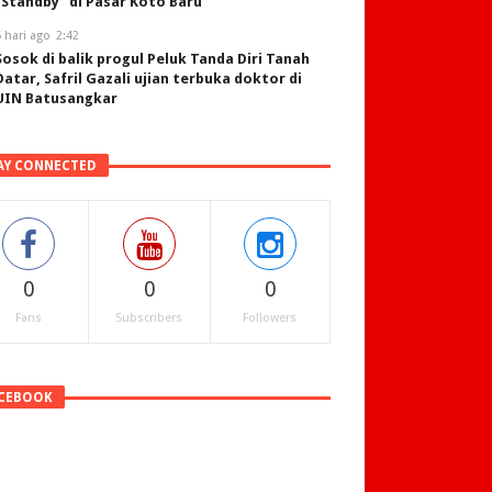
“Standby” di Pasar Koto Baru
 hari ago
2:42
Sosok di balik progul Peluk Tanda Diri Tanah
Datar, Safril Gazali ujian terbuka doktor di
UIN Batusangkar
AY CONNECTED
0
0
0
Fans
Subscribers
Followers
CEBOOK