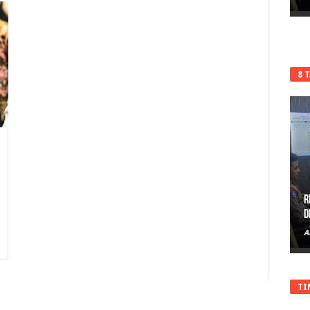
8 
R
D
A
TI