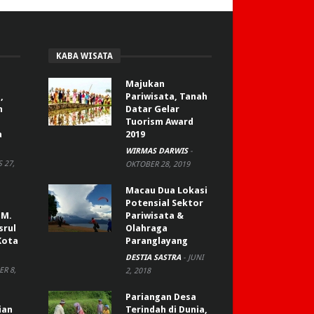
KABA WISATA
Majukan
,
Pariwisata, Tanah
n
Datar Gelar
Tuorism Award
a
2019
WIRMAS DARWIS
-
 27,
OKTOBER 28, 2019
Macau Dua Lokasi
Potensial Sektor
 M.
Pariwisata &
srul
Olahraga
Kota
Paranglayang
DESTIA SASTRA
-
JUNI
R 8,
2, 2018
Pariangan Desa
ian
Terindah di Dunia,