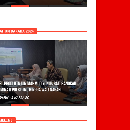
TAHUN BAKABA 2024
PL Prodi HTN UIN Mahmud Yunus Batusangkar
iminati Polri, TNI, hingga Wali Nagari
DMIN
-
2 HARI AGO
MELINE