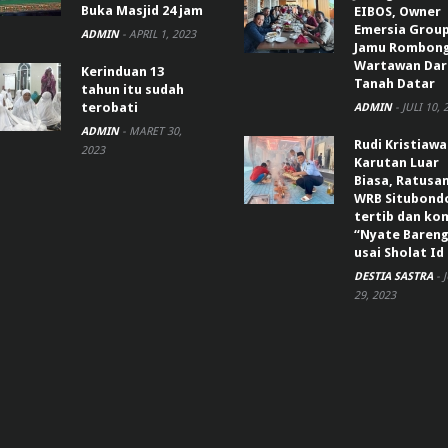
Buka Masjid 24 jam
EIBOS, Owner
Emersia Grou
ADMIN
-
APRIL 1, 2023
Jamu Rombon
Wartawan Dar
Kerinduan 13
Tanah Datar
tahun itu sudah
terobati
ADMIN
-
JULI 10, 
ADMIN
-
MARET 30,
Rudi Kristiaw
2023
Karutan Luar
Biasa, Ratusa
WRB Situbond
tertib dan k
“Nyate Bareng
usai Sholat Id
DESTIA SASTRA
-
29, 2023