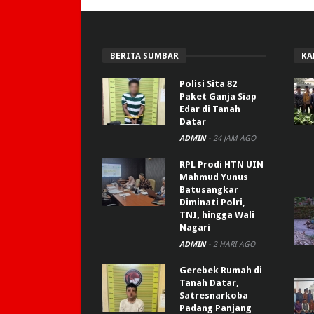
BERITA SUMBAR
KA
Polisi Sita 82
Paket Ganja Siap
Edar di Tanah
Datar
ADMIN
-
24 JAM AGO
RPL Prodi HTN UIN
Mahmud Yunus
Batusangkar
Diminati Polri,
TNI, hingga Wali
Nagari
ADMIN
-
2 HARI AGO
Gerebek Rumah di
Tanah Datar,
Satresnarkoba
Padang Panjang