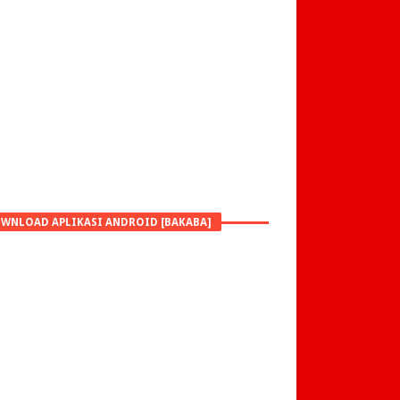
WNLOAD APLIKASI ANDROID [BAKABA]