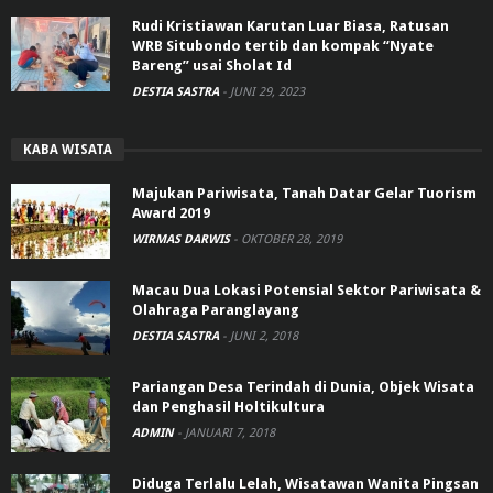
Rudi Kristiawan Karutan Luar Biasa, Ratusan
WRB Situbondo tertib dan kompak “Nyate
Bareng” usai Sholat Id
DESTIA SASTRA
-
JUNI 29, 2023
KABA WISATA
Majukan Pariwisata, Tanah Datar Gelar Tuorism
Award 2019
WIRMAS DARWIS
-
OKTOBER 28, 2019
Macau Dua Lokasi Potensial Sektor Pariwisata &
Olahraga Paranglayang
DESTIA SASTRA
-
JUNI 2, 2018
Pariangan Desa Terindah di Dunia, Objek Wisata
dan Penghasil Holtikultura
ADMIN
-
JANUARI 7, 2018
Diduga Terlalu Lelah, Wisatawan Wanita Pingsan