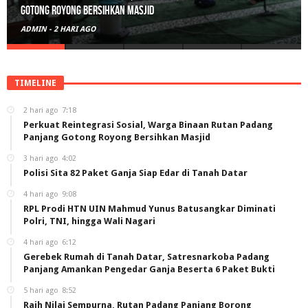
Polisi Sita 82 Paket Ganja Siap Edar di Tanah Datar
ADMIN
-
3 HARI AGO
TIMELINE
2 hari ago
7:18
Perkuat Reintegrasi Sosial, Warga Binaan Rutan Padang
Panjang Gotong Royong Bersihkan Masjid
3 hari ago
4:02
Polisi Sita 82 Paket Ganja Siap Edar di Tanah Datar
4 hari ago
9:08
RPL Prodi HTN UIN Mahmud Yunus Batusangkar Diminati
Polri, TNI, hingga Wali Nagari
4 hari ago
6:12
Gerebek Rumah di Tanah Datar, Satresnarkoba Padang
Panjang Amankan Pengedar Ganja Beserta 6 Paket Bukti
5 hari ago
8:52
Raih Nilai Sempurna, Rutan Padang Panjang Borong