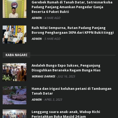
Gerebek Rumah di Tanah Datar, Satresnarkoba
Padang Panjang Amankan Pengedar Ganja
Beserta 6 Paket Bukti
ADMIN
-
4 HARI AGO
Raih Nilai Sempurna, Rutan Padang Panjang
Borong Penghargaan IKPA dari KPPN Bukittinggi
ADMIN
-
5 HARI AGO
KABA NAGARI
Andaleh Bungo Expo Sukses, Pengunjung
Disuguhkan Beraneka Ragam Bunga Hias
WIRMAS DARWIS
-
JULI 16, 2023
Hama dan irigasi keluhan petani di Tambangan
Tanah Datar
ADMIN
-
APRIL 3, 2023
Lenggang suara anak-anak, Wabup Richi
Perintahkan Buka Masjid 24 jam