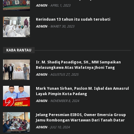
ADMIN
-
APRIL 1, 2023
Kerinduan 13 tahun itu sudah terobati
ADMIN
-
MARET 30, 2023
KABA RANTAU
Ir. M. Shadiq Pasadigoe, SH., MM Sampaikan
Belasungkawa Atas Wafatnya Jhoni Tang
ADMIN
-
AGUSTUS 27, 2025
Mark Yunan Sirhan, Paslon M. Iqbal dan Amasrul
Layak Pimpin Kota Padang
ADMIN
-
NOVEMBER 8, 2024
Jelang Peresmian EIBOS, Owner Emersia Group
Jamu Rombongan Wartawan Dari Tanah Datar
ADMIN
-
JULI 10, 2024