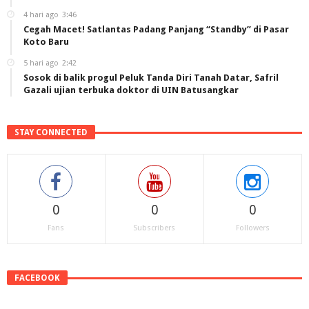
4 hari ago
3:46
Cegah Macet! Satlantas Padang Panjang “Standby” di Pasar
Koto Baru
5 hari ago
2:42
Sosok di balik progul Peluk Tanda Diri Tanah Datar, Safril
Gazali ujian terbuka doktor di UIN Batusangkar
STAY CONNECTED
0
0
0
Fans
Subscribers
Followers
FACEBOOK