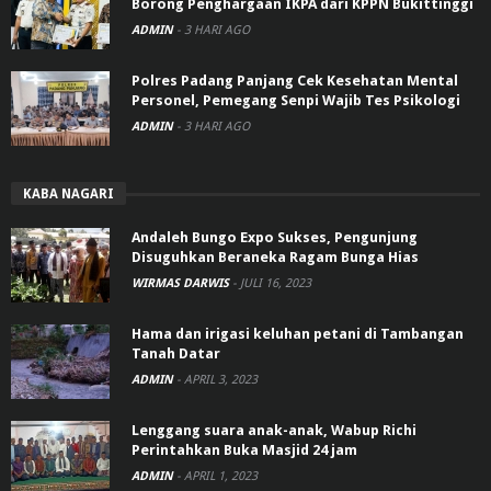
Borong Penghargaan IKPA dari KPPN Bukittinggi
ADMIN
-
3 HARI AGO
Polres Padang Panjang Cek Kesehatan Mental
Personel, Pemegang Senpi Wajib Tes Psikologi
ADMIN
-
3 HARI AGO
KABA NAGARI
Andaleh Bungo Expo Sukses, Pengunjung
Disuguhkan Beraneka Ragam Bunga Hias
WIRMAS DARWIS
-
JULI 16, 2023
Hama dan irigasi keluhan petani di Tambangan
Tanah Datar
ADMIN
-
APRIL 3, 2023
Lenggang suara anak-anak, Wabup Richi
Perintahkan Buka Masjid 24 jam
ADMIN
-
APRIL 1, 2023