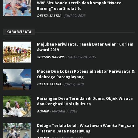
WRB Situbondo tertib dan kompak “Nyate
Bareng” usai Sholat Id
DESTIA SASTRA
-
JUNI 29, 2023
KABA WISATA
Majukan Pariwisata, Tanah Datar Gelar Tuorism
Award 2019
WIRMAS DARWIS
-
OKTOBER 28, 2019
Macau Dua Lokasi Potensial Sektor Pariwisata &
Olahraga Paranglayang
DESTIA SASTRA
-
JUNI 2, 2018
Pariangan Desa Terindah di Dunia, Objek Wisata
dan Penghasil Holtikultura
ADMIN
-
JANUARI 7, 2018
Diduga Terlalu Lelah, Wisatawan Wanita Pingsan
di Istano Basa Pagaruyung