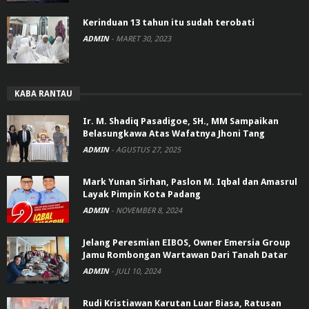
Kerinduan 13 tahun itu sudah terobati
ADMIN
-
MARET 30, 2023
KABA RANTAU
Ir. M. Shadiq Pasadigoe, SH., MM Sampaikan
Belasungkawa Atas Wafatnya Jhoni Tang
ADMIN
-
AGUSTUS 27, 2025
Mark Yunan Sirhan, Paslon M. Iqbal dan Amasrul
Layak Pimpin Kota Padang
ADMIN
-
NOVEMBER 8, 2024
Jelang Peresmian EIBOS, Owner Emersia Group
Jamu Rombongan Wartawan Dari Tanah Datar
ADMIN
-
JULI 10, 2024
Rudi Kristiawan Karutan Luar Biasa, Ratusan