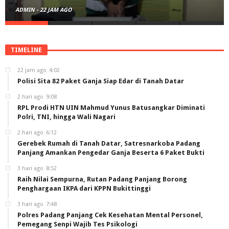
ADMIN
-
22 JAM AGO
TIMELINE
22 jam ago
4:02
Polisi Sita 82 Paket Ganja Siap Edar di Tanah Datar
2 hari ago
9:08
RPL Prodi HTN UIN Mahmud Yunus Batusangkar Diminati
Polri, TNI, hingga Wali Nagari
2 hari ago
6:12
Gerebek Rumah di Tanah Datar, Satresnarkoba Padang
Panjang Amankan Pengedar Ganja Beserta 6 Paket Bukti
3 hari ago
8:52
Raih Nilai Sempurna, Rutan Padang Panjang Borong
Penghargaan IKPA dari KPPN Bukittinggi
3 hari ago
7:48
Polres Padang Panjang Cek Kesehatan Mental Personel,
Pemegang Senpi Wajib Tes Psikologi