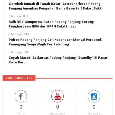
Gerebek Rumah di Tanah Datar, Satresnarkoba Padang
Panjang Amankan Pengedar Ganja Beserta 6 Paket Bukti
5 hari ago
8:52
Raih Nilai Sempurna, Rutan Padang Panjang Borong
Penghargaan IKPA dari KPPN Bukittinggi
5 hari ago
7:48
Polres Padang Panjang Cek Kesehatan Mental Personel,
Pemegang Senpi Wajib Tes Psikologi
6 hari ago
3:46
Cegah Macet! Satlantas Padang Panjang “Standby” di Pasar
Koto Baru
STAY CONNECTED
0
0
0
Fans
Subscribers
Followers