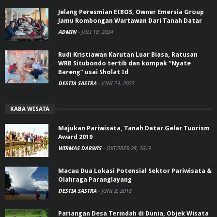
Jelang Peresmian EIBOS, Owner Emersia Group
Jamu Rombongan Wartawan Dari Tanah Datar
ADMIN
-
JULI 10, 2024
Rudi Kristiawan Karutan Luar Biasa, Ratusan
WRB Situbondo tertib dan kompak “Nyate
Bareng” usai Sholat Id
DESTIA SASTRA
-
JUNI 29, 2023
KABA WISATA
Majukan Pariwisata, Tanah Datar Gelar Tuorism
Award 2019
WIRMAS DARWIS
-
OKTOBER 28, 2019
Macau Dua Lokasi Potensial Sektor Pariwisata &
Olahraga Paranglayang
DESTIA SASTRA
-
JUNI 2, 2018
Pariangan Desa Terindah di Dunia, Objek Wisata