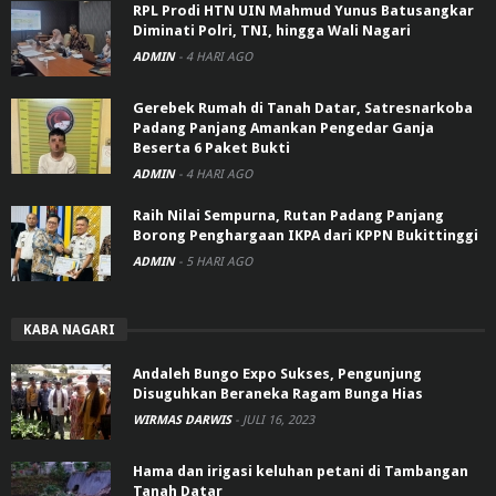
RPL Prodi HTN UIN Mahmud Yunus Batusangkar
Diminati Polri, TNI, hingga Wali Nagari
ADMIN
-
4 HARI AGO
Gerebek Rumah di Tanah Datar, Satresnarkoba
Padang Panjang Amankan Pengedar Ganja
Beserta 6 Paket Bukti
ADMIN
-
4 HARI AGO
Raih Nilai Sempurna, Rutan Padang Panjang
Borong Penghargaan IKPA dari KPPN Bukittinggi
ADMIN
-
5 HARI AGO
KABA NAGARI
Andaleh Bungo Expo Sukses, Pengunjung
Disuguhkan Beraneka Ragam Bunga Hias
WIRMAS DARWIS
-
JULI 16, 2023
Hama dan irigasi keluhan petani di Tambangan
Tanah Datar