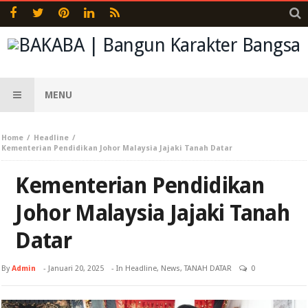
MENU
Home
Headline
Kementerian Pendidikan Johor Malaysia Jajaki Tanah Datar
Kementerian Pendidikan
Johor Malaysia Jajaki Tanah
Datar
By
Admin
-
Januari 20, 2025
- In
Headline
,
News
,
TANAH DATAR
0