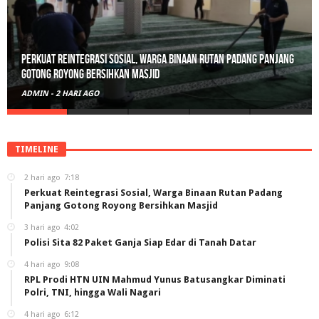
Perkuat Reintegrasi Sosial, Warga Binaan Rutan Padang Panjang
Gotong Royong Bersihkan Masjid
ADMIN
-
2 HARI AGO
TIMELINE
2 hari ago
7:18
Perkuat Reintegrasi Sosial, Warga Binaan Rutan Padang
Panjang Gotong Royong Bersihkan Masjid
3 hari ago
4:02
Polisi Sita 82 Paket Ganja Siap Edar di Tanah Datar
4 hari ago
9:08
RPL Prodi HTN UIN Mahmud Yunus Batusangkar Diminati
Polri, TNI, hingga Wali Nagari
4 hari ago
6:12