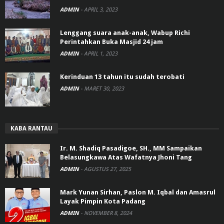
ADMIN
-
APRIL 3, 2023
Lenggang suara anak-anak, Wabup Richi
Perintahkan Buka Masjid 24 jam
ADMIN
-
APRIL 1, 2023
Kerinduan 13 tahun itu sudah terobati
ADMIN
-
MARET 30, 2023
KABA RANTAU
Ir. M. Shadiq Pasadigoe, SH., MM Sampaikan
Belasungkawa Atas Wafatnya Jhoni Tang
ADMIN
-
AGUSTUS 27, 2025
Mark Yunan Sirhan, Paslon M. Iqbal dan Amasrul
Layak Pimpin Kota Padang
ADMIN
-
NOVEMBER 8, 2024