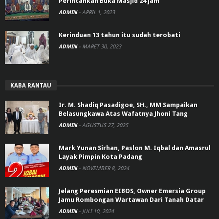
Perintahkan Buka Masjid 24 jam
ADMIN
-
APRIL 1, 2023
Kerinduan 13 tahun itu sudah terobati
ADMIN
-
MARET 30, 2023
KABA RANTAU
Ir. M. Shadiq Pasadigoe, SH., MM Sampaikan
Belasungkawa Atas Wafatnya Jhoni Tang
ADMIN
-
AGUSTUS 27, 2025
Mark Yunan Sirhan, Paslon M. Iqbal dan Amasrul
Layak Pimpin Kota Padang
ADMIN
-
NOVEMBER 8, 2024
Jelang Peresmian EIBOS, Owner Emersia Group
Jamu Rombongan Wartawan Dari Tanah Datar
ADMIN
-
JULI 10, 2024