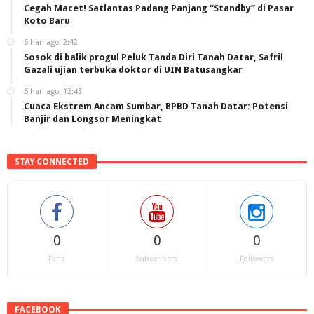
Cegah Macet! Satlantas Padang Panjang “Standby” di Pasar
Koto Baru
5 hari ago
2:42
Sosok di balik progul Peluk Tanda Diri Tanah Datar, Safril
Gazali ujian terbuka doktor di UIN Batusangkar
5 hari ago
12:43
Cuaca Ekstrem Ancam Sumbar, BPBD Tanah Datar: Potensi
Banjir dan Longsor Meningkat
STAY CONNECTED
0
0
0
Fans
Subscribers
Followers
FACEBOOK