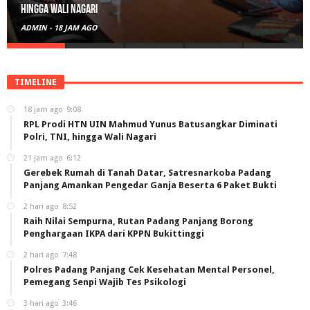
Amankan Pengedar Ganja Beserta 6 Paket Bukti
ADMIN
-
21 JAM AGO
TIMELINE
18 jam ago
9:08
RPL Prodi HTN UIN Mahmud Yunus Batusangkar Diminati
Polri, TNI, hingga Wali Nagari
21 jam ago
6:12
Gerebek Rumah di Tanah Datar, Satresnarkoba Padang
Panjang Amankan Pengedar Ganja Beserta 6 Paket Bukti
2 hari ago
8:52
Raih Nilai Sempurna, Rutan Padang Panjang Borong
Penghargaan IKPA dari KPPN Bukittinggi
2 hari ago
7:48
Polres Padang Panjang Cek Kesehatan Mental Personel,
Pemegang Senpi Wajib Tes Psikologi
3 hari ago
3:46