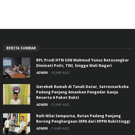
BERITA SUMBAR
RPL Prodi HTN UIN Mahmud Yunus Batusangkar
Diminati Polri, TNI, hingga Wali Nagari
ADMIN
-
18 JAM AGO
Gerebek Rumah di Tanah Datar, Satresnarkoba
Padang Panjang Amankan Pengedar Ganja
Beserta 6 Paket Bukti
ADMIN
-
21 JAM AGO
Raih Nilai Sempurna, Rutan Padang Panjang
Borong Penghargaan IKPA dari KPPN Bukittinggi
ADMIN
-
2 HARI AGO