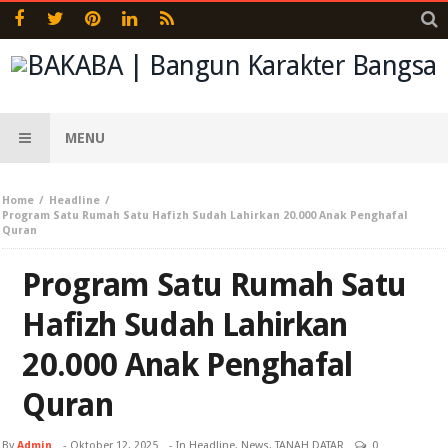
MENU
Home
Headline
Program Satu Rumah Satu Hafizh Sudah Lahirkan 20.000 Anak Penghafal
Quran
Program Satu Rumah Satu
Hafizh Sudah Lahirkan
20.000 Anak Penghafal
Quran
By
Admin
-
Oktober 12, 2025
- In
Headline
,
News
,
TANAH DATAR
0