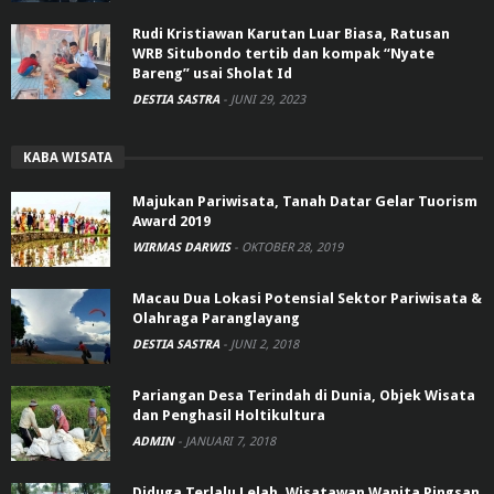
Rudi Kristiawan Karutan Luar Biasa, Ratusan
WRB Situbondo tertib dan kompak “Nyate
Bareng” usai Sholat Id
DESTIA SASTRA
-
JUNI 29, 2023
KABA WISATA
Majukan Pariwisata, Tanah Datar Gelar Tuorism
Award 2019
WIRMAS DARWIS
-
OKTOBER 28, 2019
Macau Dua Lokasi Potensial Sektor Pariwisata &
Olahraga Paranglayang
DESTIA SASTRA
-
JUNI 2, 2018
Pariangan Desa Terindah di Dunia, Objek Wisata
dan Penghasil Holtikultura
ADMIN
-
JANUARI 7, 2018
Diduga Terlalu Lelah, Wisatawan Wanita Pingsan