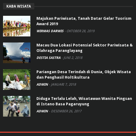
KABA WISATA
Majukan Pariwisata, Tanah Datar Gelar Tuorism
Award 2019
WIRMAS DARWIS
-
OKTOBER 28, 2019
Macau Dua Lokasi Potensial Sektor Pariwisata &
Olahraga Paranglayang
DESTIA SASTRA
-
JUNI 2, 2018
Pariangan Desa Terindah di Dunia, Objek Wisata
dan Penghasil Holtikultura
ADMIN
-
JANUARI 7, 2018
Diduga Terlalu Lelah, Wisatawan Wanita Pingsan
di Istano Basa Pagaruyung
ADMIN
-
DESEMBER 26, 2017