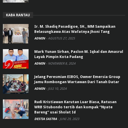
KABA RANTAU
Ir. M. Shadiq Pasadigoe, SH., MM Sampaikan
Belasungkawa Atas Wafatnya Jhoni Tang
ADMIN
-
AGUSTUS 27, 2025
Mark Yunan Sirhan, Paslon M. Iqbal dan Amasrul
Layak Pimpin Kota Padang
ADMIN
-
NOVEMBER 8, 2024
Jelang Peresmian EIBOS, Owner Emersia Group
Jamu Rombongan Wartawan Dari Tanah Datar
ADMIN
-
JULI 10, 2024
Rudi Kristiawan Karutan Luar Biasa, Ratusan
WRB Situbondo tertib dan kompak “Nyate
Bareng” usai Sholat Id
DESTIA SASTRA
-
JUNI 29, 2023