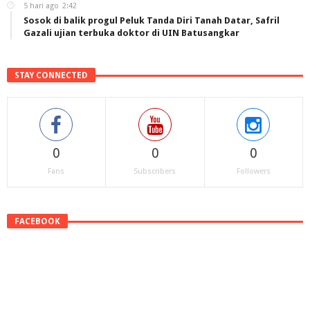
5 hari ago
2:42
Sosok di balik progul Peluk Tanda Diri Tanah Datar, Safril
Gazali ujian terbuka doktor di UIN Batusangkar
STAY CONNECTED
0
0
0
Fans
Subscribers
Followers
FACEBOOK