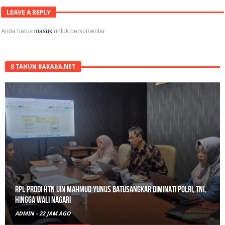
LEAVE A REPLY
Anda harus
masuk
untuk berkomentar.
8 TAHUN BAKABA.NET
RPL Prodi HTN UIN Mahmud Yunus Batusangkar Diminati Polri, TNI,
hingga Wali Nagari
ADMIN
-
22 JAM AGO