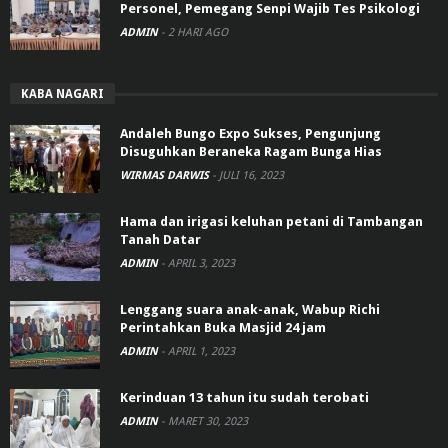
Personel, Pemegang Senpi Wajib Tes Psikologi
ADMIN
-
2 HARI AGO
KABA NAGARI
Andaleh Bungo Expo Sukses, Pengunjung
Disuguhkan Beraneka Ragam Bunga Hias
WIRMAS DARWIS
-
JULI 16, 2023
Hama dan irigasi keluhan petani di Tambangan
Tanah Datar
ADMIN
-
APRIL 3, 2023
Lenggang suara anak-anak, Wabup Richi
Perintahkan Buka Masjid 24 jam
ADMIN
-
APRIL 1, 2023
Kerinduan 13 tahun itu sudah terobati
ADMIN
-
MARET 30, 2023