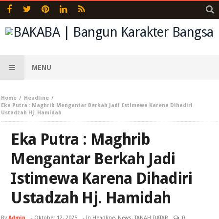
MENU
Home
Headline
Eka Putra : Maghrib Mengantar Berkah Jadi Istimewa Karena Dihadiri
Ustadzah Hj. Hamidah
Eka Putra : Maghrib
Mengantar Berkah Jadi
Istimewa Karena Dihadiri
Ustadzah Hj. Hamidah
By
Admin
-
Oktober 12, 2025
- In
Headline
,
News
,
TANAH DATAR
0