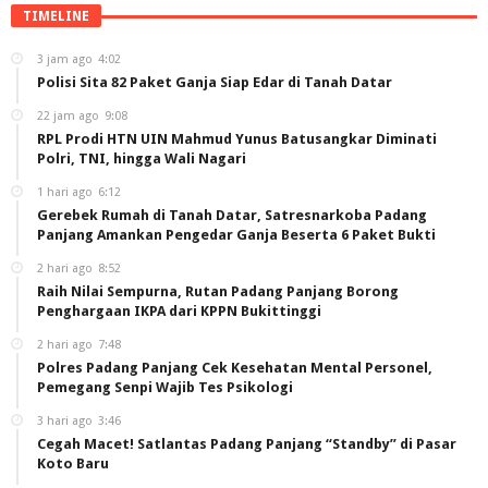
TIMELINE
3 jam ago
4:02
Polisi Sita 82 Paket Ganja Siap Edar di Tanah Datar
22 jam ago
9:08
RPL Prodi HTN UIN Mahmud Yunus Batusangkar Diminati
Polri, TNI, hingga Wali Nagari
1 hari ago
6:12
Gerebek Rumah di Tanah Datar, Satresnarkoba Padang
Panjang Amankan Pengedar Ganja Beserta 6 Paket Bukti
2 hari ago
8:52
Raih Nilai Sempurna, Rutan Padang Panjang Borong
Penghargaan IKPA dari KPPN Bukittinggi
2 hari ago
7:48
Polres Padang Panjang Cek Kesehatan Mental Personel,
Pemegang Senpi Wajib Tes Psikologi
3 hari ago
3:46
Cegah Macet! Satlantas Padang Panjang “Standby” di Pasar
Koto Baru