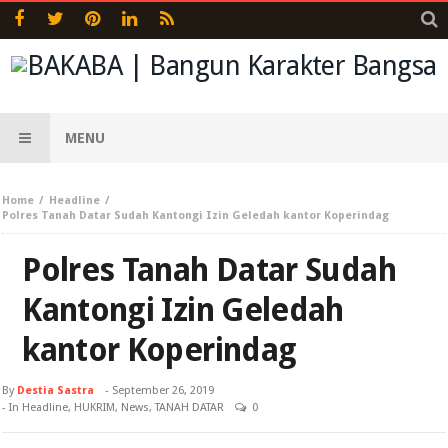
MENU
Home
Headline
Polres Tanah Datar Sudah Kantongi Izin Geledah kantor Koperindag
Polres Tanah Datar Sudah
Kantongi Izin Geledah
kantor Koperindag
By
Destia Sastra
-
September 26, 2019
- In
Headline
,
HUKRIM
,
News
,
TANAH DATAR
0