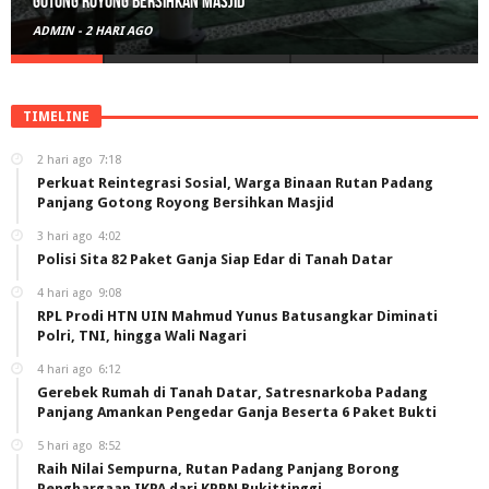
Polisi Sita 82 Paket Ganja Siap Edar di Tanah Datar
ADMIN
-
3 HARI AGO
TIMELINE
2 hari ago
7:18
Perkuat Reintegrasi Sosial, Warga Binaan Rutan Padang
Panjang Gotong Royong Bersihkan Masjid
3 hari ago
4:02
Polisi Sita 82 Paket Ganja Siap Edar di Tanah Datar
4 hari ago
9:08
RPL Prodi HTN UIN Mahmud Yunus Batusangkar Diminati
Polri, TNI, hingga Wali Nagari
4 hari ago
6:12
Gerebek Rumah di Tanah Datar, Satresnarkoba Padang
Panjang Amankan Pengedar Ganja Beserta 6 Paket Bukti
5 hari ago
8:52
Raih Nilai Sempurna, Rutan Padang Panjang Borong
Penghargaan IKPA dari KPPN Bukittinggi