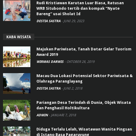
Rudi Kristiawan Karutan Luar Biasa, Ratusan
WRB Situbondo tertib dan kompak “Nyate
Bareng” usai Sholat Id
DESTIA SASTRA
-
JUNI 29, 2023
KABA WISATA
Majukan Pariwisata, Tanah Datar Gelar Tuorism
Award 2019
WIRMAS DARWIS
-
OKTOBER 28, 2019
Macau Dua Lokasi Potensial Sektor Pariwisata &
Olahraga Paranglayang
DESTIA SASTRA
-
JUNI 2, 2018
Pariangan Desa Terindah di Dunia, Objek Wisata
dan Penghasil Holtikultura
ADMIN
-
JANUARI 7, 2018
Diduga Terlalu Lelah, Wisatawan Wanita Pingsan
di Istano Basa Pagaruyung