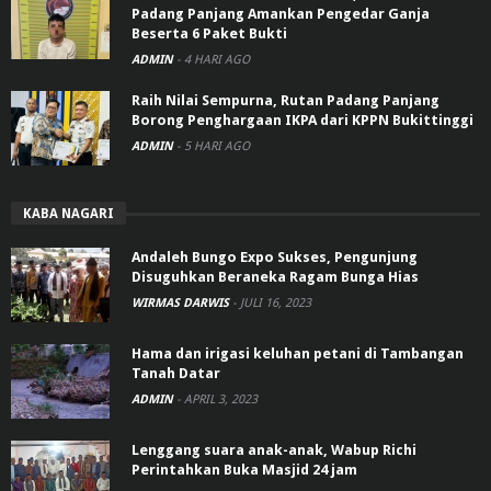
Padang Panjang Amankan Pengedar Ganja
Beserta 6 Paket Bukti
ADMIN
-
4 HARI AGO
Raih Nilai Sempurna, Rutan Padang Panjang
Borong Penghargaan IKPA dari KPPN Bukittinggi
ADMIN
-
5 HARI AGO
KABA NAGARI
Andaleh Bungo Expo Sukses, Pengunjung
Disuguhkan Beraneka Ragam Bunga Hias
WIRMAS DARWIS
-
JULI 16, 2023
Hama dan irigasi keluhan petani di Tambangan
Tanah Datar
ADMIN
-
APRIL 3, 2023
Lenggang suara anak-anak, Wabup Richi
Perintahkan Buka Masjid 24 jam