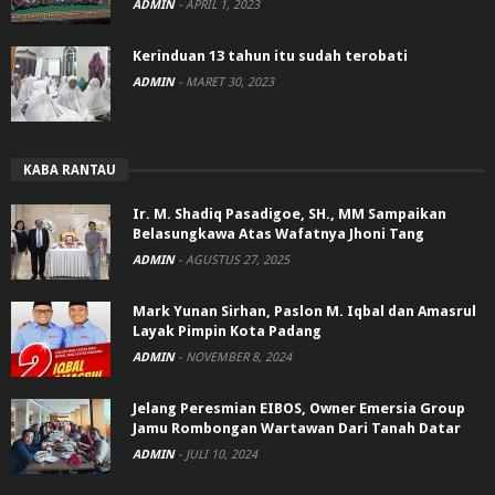
ADMIN
-
APRIL 1, 2023
Kerinduan 13 tahun itu sudah terobati
ADMIN
-
MARET 30, 2023
KABA RANTAU
Ir. M. Shadiq Pasadigoe, SH., MM Sampaikan
Belasungkawa Atas Wafatnya Jhoni Tang
ADMIN
-
AGUSTUS 27, 2025
Mark Yunan Sirhan, Paslon M. Iqbal dan Amasrul
Layak Pimpin Kota Padang
ADMIN
-
NOVEMBER 8, 2024
Jelang Peresmian EIBOS, Owner Emersia Group
Jamu Rombongan Wartawan Dari Tanah Datar
ADMIN
-
JULI 10, 2024