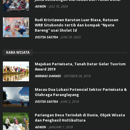
ADMIN
-
JULI 10, 2024
Rudi Kristiawan Karutan Luar Biasa, Ratusan
WRB Situbondo tertib dan kompak “Nyate
Bareng” usai Sholat Id
DESTIA SASTRA
-
JUNI 29, 2023
KABA WISATA
Majukan Pariwisata, Tanah Datar Gelar Tuorism
Award 2019
WIRMAS DARWIS
-
OKTOBER 28, 2019
Macau Dua Lokasi Potensial Sektor Pariwisata &
Olahraga Paranglayang
DESTIA SASTRA
-
JUNI 2, 2018
Pariangan Desa Terindah di Dunia, Objek Wisata
dan Penghasil Holtikultura
ADMIN
-
JANUARI 7, 2018