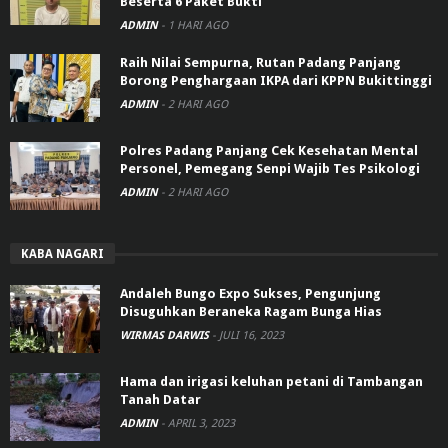
Beserta 6 Paket Bukti
ADMIN
-
1 HARI AGO
Raih Nilai Sempurna, Rutan Padang Panjang
Borong Penghargaan IKPA dari KPPN Bukittinggi
ADMIN
-
2 HARI AGO
Polres Padang Panjang Cek Kesehatan Mental
Personel, Pemegang Senpi Wajib Tes Psikologi
ADMIN
-
2 HARI AGO
KABA NAGARI
Andaleh Bungo Expo Sukses, Pengunjung
Disuguhkan Beraneka Ragam Bunga Hias
WIRMAS DARWIS
-
JULI 16, 2023
Hama dan irigasi keluhan petani di Tambangan
Tanah Datar
ADMIN
-
APRIL 3, 2023