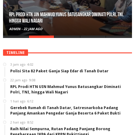
RPL Prodi HTN UIN Mahmud Yunus Batusangkar Diminati Polri, TNI,
hingga Wali Nagari
ADMIN
-
22 JAM AGO
TIMELINE
3 jam ago
4:02
Polisi Sita 82 Paket Ganja Siap Edar di Tanah Datar
22 jam ago
9:08
RPL Prodi HTN UIN Mahmud Yunus Batusangkar Diminati
Polri, TNI, hingga Wali Nagari
1 hari ago
6:12
Gerebek Rumah di Tanah Datar, Satresnarkoba Padang
Panjang Amankan Pengedar Ganja Beserta 6 Paket Bukti
2 hari ago
8:52
Raih Nilai Sempurna, Rutan Padang Panjang Borong
Penghargaan IKPA dari KPPN Bukittinggi