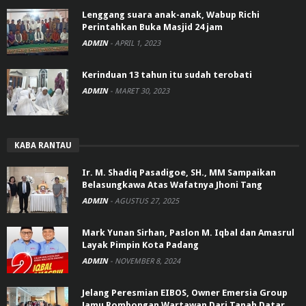
Lenggang suara anak-anak, Wabup Richi
Perintahkan Buka Masjid 24 jam
ADMIN
-
APRIL 1, 2023
Kerinduan 13 tahun itu sudah terobati
ADMIN
-
MARET 30, 2023
KABA RANTAU
Ir. M. Shadiq Pasadigoe, SH., MM Sampaikan
Belasungkawa Atas Wafatnya Jhoni Tang
ADMIN
-
AGUSTUS 27, 2025
Mark Yunan Sirhan, Paslon M. Iqbal dan Amasrul
Layak Pimpin Kota Padang
ADMIN
-
NOVEMBER 8, 2024
Jelang Peresmian EIBOS, Owner Emersia Group
Jamu Rombongan Wartawan Dari Tanah Datar