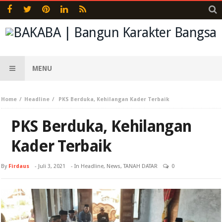
MENU
Home
Headline
PKS Berduka, Kehilangan Kader Terbaik
PKS Berduka, Kehilangan
Kader Terbaik
By
Firdaus
-
Juli 3, 2021
- In
Headline
,
News
,
TANAH DATAR
0