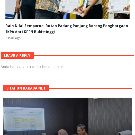
Raih Nilai Sempurna, Rutan Padang Panjang Borong Penghargaan
IKPA dari KPPN Bukittinggi
2 hari ago
LEAVE A REPLY
Anda harus
masuk
untuk berkomentar.
8 TAHUN BAKABA.NET