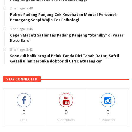
2 hari ago
7:48
Polres Padang Panjang Cek Kesehatan Mental Personel,
Pemegang Senpi Wajib Tes Psikologi
3 hari ago
3:46
Cegah Macet! Satlantas Padang Panjang “Standby” di Pasar
Koto Baru
5 hari ago
2:42
Sosok di balik progul Peluk Tanda Diri Tanah Datar, Safril
Gazali ujian terbuka doktor di UIN Batusangkar
STAY CONNECTED
0
0
0
Fans
Subscribers
Followers