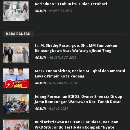
Kerinduan 13 tahun itu sudah terobati
ADMIN
-
MARET 30, 2023
KABA RANTAU
Ir. M. Shadiq Pasadigoe, SH., MM Sampaikan
Belasungkawa Atas Wafatnya Jhoni Tang
ADMIN
-
AGUSTUS 27, 2025
Mark Yunan Sirhan, Paslon M. Iqbal dan Amasrul
Layak Pimpin Kota Padang
ADMIN
-
NOVEMBER 8, 2024
Jelang Peresmian EIBOS, Owner Emersia Group
Jamu Rombongan Wartawan Dari Tanah Datar
ADMIN
-
JULI 10, 2024
Rudi Kristiawan Karutan Luar Biasa, Ratusan
WRB Situbondo tertib dan kompak “Nyate