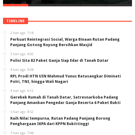
TIMELINE
2 hari ago
7:18
Perkuat Reintegrasi Sosial, Warga Binaan Rutan Padang
Panjang Gotong Royong Bersihkan Masjid
3 hari ago
4:02
Polisi Sita 82 Paket Ganja Siap Edar di Tanah Datar
4 hari ago
9:08
RPL Prodi HTN UIN Mahmud Yunus Batusangkar Diminati
Polri, TNI, hingga Wali Nagari
4 hari ago
6:12
Gerebek Rumah di Tanah Datar, Satresnarkoba Padang
Panjang Amankan Pengedar Ganja Beserta 6 Paket Bukti
5 hari ago
8:52
Raih Nilai Sempurna, Rutan Padang Panjang Borong
Penghargaan IKPA dari KPPN Bukittinggi
5 hari ago
7:48