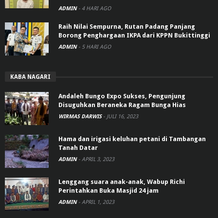
ADMIN
-
4 HARI AGO
Raih Nilai Sempurna, Rutan Padang Panjang
Borong Penghargaan IKPA dari KPPN Bukittinggi
ADMIN
-
5 HARI AGO
KABA NAGARI
Andaleh Bungo Expo Sukses, Pengunjung
Disuguhkan Beraneka Ragam Bunga Hias
WIRMAS DARWIS
-
JULI 16, 2023
Hama dan irigasi keluhan petani di Tambangan
Tanah Datar
ADMIN
-
APRIL 3, 2023
Lenggang suara anak-anak, Wabup Richi
Perintahkan Buka Masjid 24 jam
ADMIN
-
APRIL 1, 2023