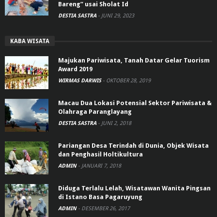
Bareng” usai Sholat Id
DESTIA SASTRA
-
JUNI 29, 2023
KABA WISATA
Majukan Pariwisata, Tanah Datar Gelar Tuorism
Award 2019
WIRMAS DARWIS
-
OKTOBER 28, 2019
Macau Dua Lokasi Potensial Sektor Pariwisata &
Olahraga Paranglayang
DESTIA SASTRA
-
JUNI 2, 2018
Pariangan Desa Terindah di Dunia, Objek Wisata
dan Penghasil Holtikultura
ADMIN
-
JANUARI 7, 2018
Diduga Terlalu Lelah, Wisatawan Wanita Pingsan
di Istano Basa Pagaruyung
ADMIN
-
DESEMBER 26, 2017