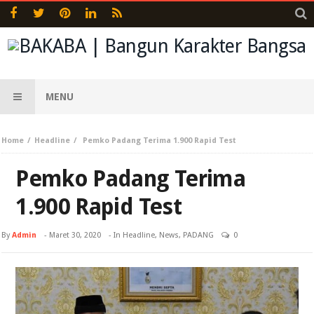
MENU
Home
Headline
Pemko Padang Terima 1.900 Rapid Test
Pemko Padang Terima
1.900 Rapid Test
By
Admin
-
Maret 30, 2020
- In
Headline
,
News
,
PADANG
0