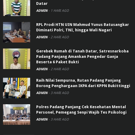
Datar
ADMIN
-
1 HARI AGO
RPL Prodi HTN UIN Mahmud Yunus Batusangkar
Diminati Polri, TNI, hingga Wali Nagari
ADMIN
-
2 HARI AGO
Gerebek Rumah di Tanah Datar, Satresnarkoba
Padang Panjang Amankan Pengedar Ganja
Beserta 6 Paket Bukti
ADMIN
-
2 HARI AGO
Raih Nilai Sempurna, Rutan Padang Panjang
Borong Penghargaan IKPA dari KPPN Bukittinggi
ADMIN
-
3 HARI AGO
Polres Padang Panjang Cek Kesehatan Mental
Personel, Pemegang Senpi Wajib Tes Psikologi
ADMIN
-
3 HARI AGO