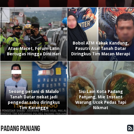
Bobol ATM Kakak Kandung,
Atasi Macet, Forum Lalin
Pasutri Asal Tanah Datar
Bertugas Hingga Dini Hari
Diringkus Tim Macan Merapi
Seoang petani di Malalo
Sisi Lain Kota Padang
Tanah Datar nekat jadi
Panjang, Mie Instant
pengedar sabu diringkus
Warung Ucok Pedas Tapi
Tim Karanggo
Nikmat
PADANG PANJANG