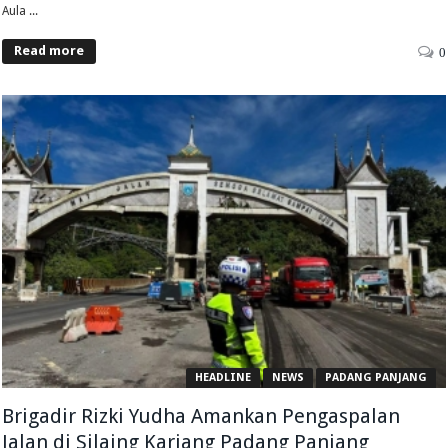
Aula ...
Read more
0
HEADLINE
NEWS
PADANG PANJANG
Brigadir Rizki Yudha Amankan Pengaspalan
Jalan di Silaing Kariang Padang Panjang