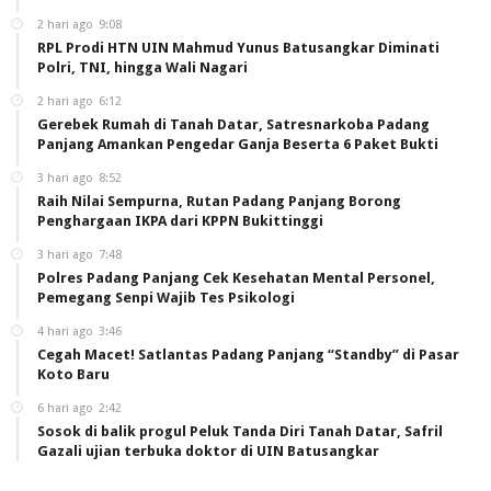
2 hari ago
9:08
RPL Prodi HTN UIN Mahmud Yunus Batusangkar Diminati
Polri, TNI, hingga Wali Nagari
2 hari ago
6:12
Gerebek Rumah di Tanah Datar, Satresnarkoba Padang
Panjang Amankan Pengedar Ganja Beserta 6 Paket Bukti
3 hari ago
8:52
Raih Nilai Sempurna, Rutan Padang Panjang Borong
Penghargaan IKPA dari KPPN Bukittinggi
3 hari ago
7:48
Polres Padang Panjang Cek Kesehatan Mental Personel,
Pemegang Senpi Wajib Tes Psikologi
4 hari ago
3:46
Cegah Macet! Satlantas Padang Panjang “Standby” di Pasar
Koto Baru
6 hari ago
2:42
Sosok di balik progul Peluk Tanda Diri Tanah Datar, Safril
Gazali ujian terbuka doktor di UIN Batusangkar