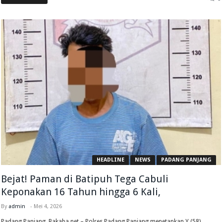
HEADLINE
NEWS
PADANG PANJANG
Bejat! Paman di Batipuh Tega Cabuli
Keponakan 16 Tahun hingga 6 Kali,
By
admin
-
Mei 4, 2026
Padang Panjang, Bakaba.net – Polres Padang Panjang menetapkan Y (58)