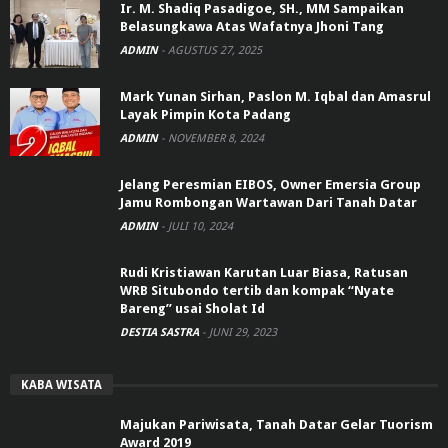
Ir. M. Shadiq Pasadigoe, SH., MM Sampaikan
Belasungkawa Atas Wafatnya Jhoni Tang
ADMIN
-
AGUSTUS 27, 2025
Mark Yunan Sirhan, Paslon M. Iqbal dan Amasrul
Layak Pimpin Kota Padang
ADMIN
-
NOVEMBER 8, 2024
Jelang Peresmian EIBOS, Owner Emersia Group
Jamu Rombongan Wartawan Dari Tanah Datar
ADMIN
-
JULI 10, 2024
Rudi Kristiawan Karutan Luar Biasa, Ratusan
WRB Situbondo tertib dan kompak “Nyate
Bareng” usai Sholat Id
DESTIA SASTRA
-
JUNI 29, 2023
KABA WISATA
Majukan Pariwisata, Tanah Datar Gelar Tuorism
Award 2019