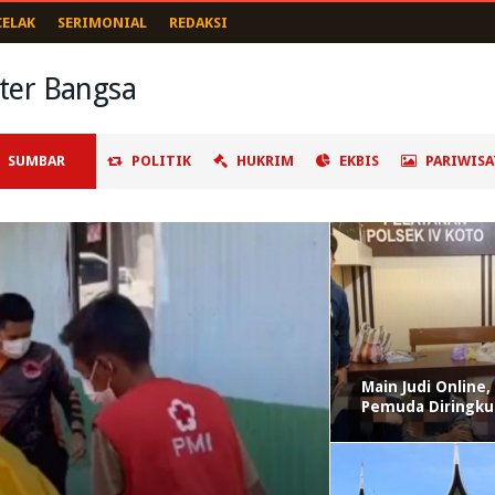
CELAK
SERIMONIAL
REDAKSI
SUMBAR
POLITIK
HUKRIM
EKBIS
PARIWISA
Main Judi Online
Pemuda Diringkus