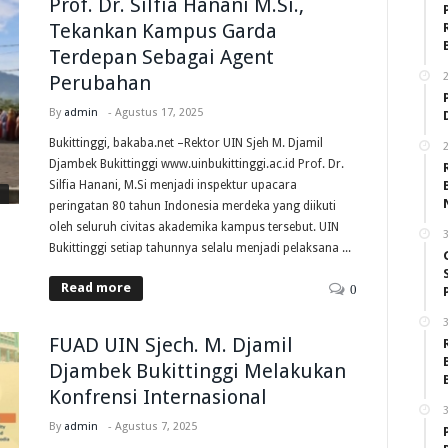
Prof. Dr. Silfia Hanani M.Si.,
Tekankan Kampus Garda
Terdepan Sebagai Agent
2
Perubahan
By
admin
-
Agustus 17, 2025
Bukittinggi, bakaba.net –Rektor UIN Sjeh M. Djamil
2
Djambek Bukittinggi www.uinbukittinggi.ac.id Prof. Dr.
Silfia Hanani, M.Si menjadi inspektur upacara
peringatan 80 tahun Indonesia merdeka yang diikuti
oleh seluruh civitas akademika kampus tersebut. UIN
3
Bukittinggi setiap tahunnya selalu menjadi pelaksana ...
Read more
0
3
FUAD UIN Sjech. M. Djamil
Djambek Bukittinggi Melakukan
Konfrensi Internasional
3
By
admin
-
Agustus 7, 2025