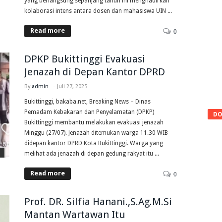
yang berlangsung sepanjang tahun ini menghadirkan
kolaborasi intens antara dosen dan mahasiswa UIN ...
Read more
0
DPKP Bukittinggi Evakuasi
Jenazah di Depan Kantor DPRD
By
admin
-
Juli 27, 2025
Bukittinggi, bakaba.net, Breaking News – Dinas
Pemadam Kebakaran dan Penyelamatan (DPKP)
DO
Bukittinggi membantu melakukan evakuasi jenazah
Minggu (27/07). Jenazah ditemukan warga 11.30 WIB
didepan kantor DPRD Kota Bukittinggi. Warga yang
melihat ada jenazah di depan gedung rakyat itu ...
Read more
0
Prof. DR. Silfia Hanani.,S.Ag.M.Si
Mantan Wartawan Itu