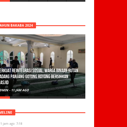
TAHUN BAKABA 2024
olisi Sita 82 Paket Ganja Siap Edar di Tanah
atar
DMIN
-
2 HARI AGO
MELINE
11 jam ago
7:18