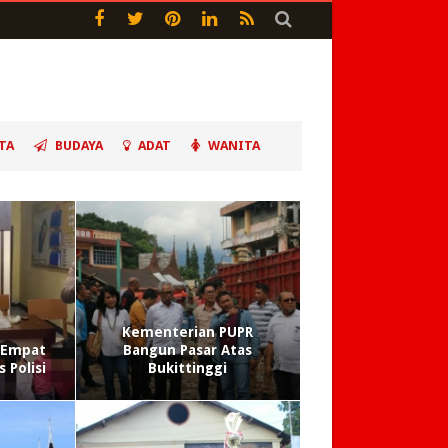
TA
BUDAYA
ADAT
WANITA
Kementerian PUPR
, Empat
Bangun Pasar Atas
 Polisi
Bukittinggi