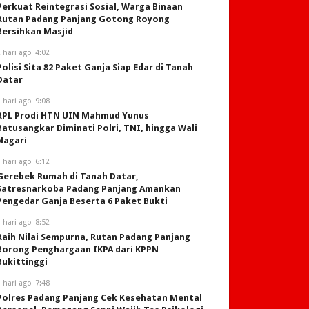
Perkuat Reintegrasi Sosial, Warga Binaan
Rutan Padang Panjang Gotong Royong
Bersihkan Masjid
 hari ago
4:02
Polisi Sita 82 Paket Ganja Siap Edar di Tanah
Datar
 hari ago
9:08
RPL Prodi HTN UIN Mahmud Yunus
Batusangkar Diminati Polri, TNI, hingga Wali
Nagari
 hari ago
6:12
Gerebek Rumah di Tanah Datar,
Satresnarkoba Padang Panjang Amankan
Pengedar Ganja Beserta 6 Paket Bukti
 hari ago
8:52
Raih Nilai Sempurna, Rutan Padang Panjang
Borong Penghargaan IKPA dari KPPN
Bukittinggi
 hari ago
7:48
Polres Padang Panjang Cek Kesehatan Mental