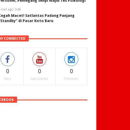
Personel, Pemegang Senpi Wajib Tes Psikologi
 hari ago
3:46
Cegah Macet! Satlantas Padang Panjang
“Standby” di Pasar Koto Baru
AY CONNECTED
0
0
0
Fans
Subscribers
Followers
CEBOOK