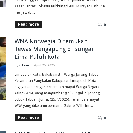
Kasat Lantas Polresta Bukittinggi AKP M.Irsyad Fathur R
menjawab ...
Read more
0
WNA Norwegia Ditemukan
Tewas Mengapung di Sungai
Lima Puluh Kota
By
admin
-
April 25, 2025
Limapuluh Kota, bakaba.net – Warga Jorong Tabuan
Kecamatan Pangkalan Kabupaten Limapuluh Kota
digegerkan dengan penemuan mayat Warga Negara
Asing (WNA) yang mengambang di Sungai, di Jorong
Lubuk Tabuan, Jumat (25/4/2025). Penemuan mayat
WNA yang diketahui bernama Gabriel Wilhelm ...
Read more
0