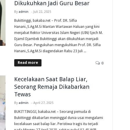
Dikukuhkan Jadi Guru Besar
By
admin
-
Juli 22, 2025
Bukittinggi, bakaba.net – Prof. DR. Silfia
Hanani.,S.Ag.M.Si Mantan Wartawan Haluan yang kini
menjabat Rektor Universitas Islam Negeri (UIN) Sjech M.
Djamil Djambek Bukittinggi akan dikukuhkan menjadi
Guru Besar. Pengukuhan mengukuhkan Prof. DR. Silfia
Hanani.,S.Ag.M.Si diagendakan Rabu 23 Juli ...
Read more
0
Kecelakaan Saat Balap Liar,
Seorang Remaja Dikabarkan
Tewas
By
admin
-
April 27, 2025
BUKITTINGGI, bakaba.net – Seorang pemuda di
Bukittinggi dikabarlan meninggal dunia usai mengalami
kecelakaan saat balap liar. Peristiwa tragis itu terjadi
pada Minggu 27 April 2025, sekitar pukul 02.45 WIB.