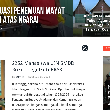
kuasi penemuan mayat
Dua Dokter Dan
 Atas Ngarai
Tokoh Agama
Bukittinggi Po
0
Terpapar Covi
8 
2252 Mahasiswa UIN SMDD
Bukittinggi Ikuti PBAK
By
admin
-
Agustus 21, 2025
Bukittinggi, bakaba.net – Mahasiswa baru Universitas
Islam Negeri (UIN) Sjech M. Djamil Djambek Bukittinggi
P
www.uinbukittinggi.ac.id tahun 2025/2026 mengikuti
D
Pengenalan Budaya Akademik dan Kemahasiswaan
A
(PBAK) penuh dengan semangat akademik semangat
memasuki kehidupan di kampus UIN Bukittinggi,