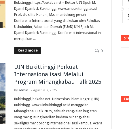
Bukittinggi, https://bakaba.net – Rektor UIN Sjech M.
Djamil Djambek Bukittinggi, www.uinbukittinggi.ac.id
5
Prof. dr. silfia Hanani, M.si mendukung penuh
Konferensi Internasional yang dilakukan oleh Fakultas
Ushuluddin, Adab, dan Da’wah (FUAD) UIN Sjech M.
Djamil Djambek Bukittinggi. Konferensi internasional ini
ST
merupakan ...
Read more
0
UIN Bukittinggi Perkuat
Internasionalisasi Melalui
Program Minangkabau Talk 2025
By
admin
-
Agustus 7, 2025
FA
Bukittinggi, bakaba.net- Universitas Islam Negeri (UIN)
Bukittingg. www.uinbukittinggi.ac.id menggelar
Minangkabau Talk 2025, sebuah rangkaian kegiatan
yang mengusung kearifan budaya Minangkabau
sekaligus mendorong internasionalisasi kampus. Acara