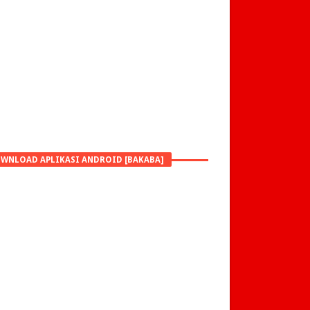
WNLOAD APLIKASI ANDROID [BAKABA]