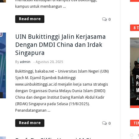
kampus untuk membangun ...
Read more
0
8 
UIN Bukittinggi Jalin Kerjasama
Dengan DMDI China dan Irdak
Singapura
By
admin
-
Agustus 20, 2025
Bukittinggi, bakaba.net – Universitas Islam Negeri (UIN)
Sjech M. Djamil Djambek Bukittinggi
P
www.uinbukittinggi.ac.id menjalin kerja sama strategis
D
dengan Organisasi Dunia Melayu Dunia Islam (DMDI)
China dan dengan Institut Daing Ramlah Abdul Kadir
A
(IRDAK) Singapura pada Selasa (19/8/2025).
Penandatanganan ...
Read more
TI
0