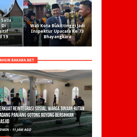
 Satu
 Di
Wali Kota Bukittinggi Jadi
sitif
Inspektur Upacara Ke 73
d 19
Bhayangkara
TAHUN BAKABA.NET
olisi Sita 82 Paket Ganja Siap Edar di Tanah
atar
DMIN
-
2 HARI AGO