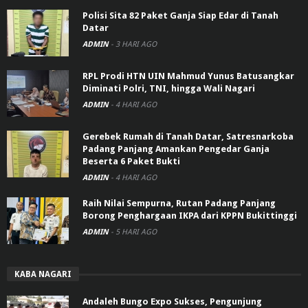
Polisi Sita 82 Paket Ganja Siap Edar di Tanah
Datar
ADMIN
-
3 HARI AGO
RPL Prodi HTN UIN Mahmud Yunus Batusangkar
Diminati Polri, TNI, hingga Wali Nagari
ADMIN
-
4 HARI AGO
Gerebek Rumah di Tanah Datar, Satresnarkoba
Padang Panjang Amankan Pengedar Ganja
Beserta 6 Paket Bukti
ADMIN
-
4 HARI AGO
Raih Nilai Sempurna, Rutan Padang Panjang
Borong Penghargaan IKPA dari KPPN Bukittinggi
ADMIN
-
5 HARI AGO
KABA NAGARI
Andaleh Bungo Expo Sukses, Pengunjung