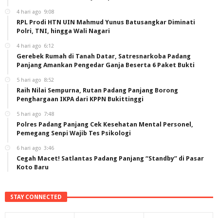
4 hari ago
9:08
RPL Prodi HTN UIN Mahmud Yunus Batusangkar Diminati
Polri, TNI, hingga Wali Nagari
4 hari ago
6:12
Gerebek Rumah di Tanah Datar, Satresnarkoba Padang
Panjang Amankan Pengedar Ganja Beserta 6 Paket Bukti
5 hari ago
8:52
Raih Nilai Sempurna, Rutan Padang Panjang Borong
Penghargaan IKPA dari KPPN Bukittinggi
5 hari ago
7:48
Polres Padang Panjang Cek Kesehatan Mental Personel,
Pemegang Senpi Wajib Tes Psikologi
6 hari ago
3:46
Cegah Macet! Satlantas Padang Panjang “Standby” di Pasar
Koto Baru
STAY CONNECTED