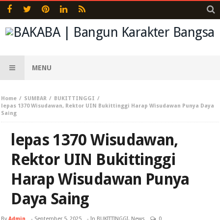
MENU
Home
SUMBAR
BUKITTINGGI
lepas 1370 Wisudawan, Rektor UIN Bukittinggi Harap Wisudawan Punya Daya
Saing
lepas 1370 Wisudawan,
Rektor UIN Bukittinggi
Harap Wisudawan Punya
Daya Saing
By
Admin
-
September 5, 2025
- In
BUKITTINGGI
,
News
0