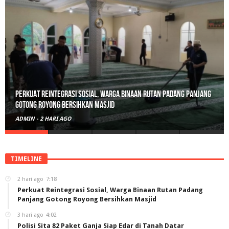
Polisi Sita 82 Paket Ganja Siap Edar di Tanah Datar
ADMIN
-
3 HARI AGO
TIMELINE
2 hari ago
7:18
Perkuat Reintegrasi Sosial, Warga Binaan Rutan Padang
Panjang Gotong Royong Bersihkan Masjid
3 hari ago
4:02
Polisi Sita 82 Paket Ganja Siap Edar di Tanah Datar