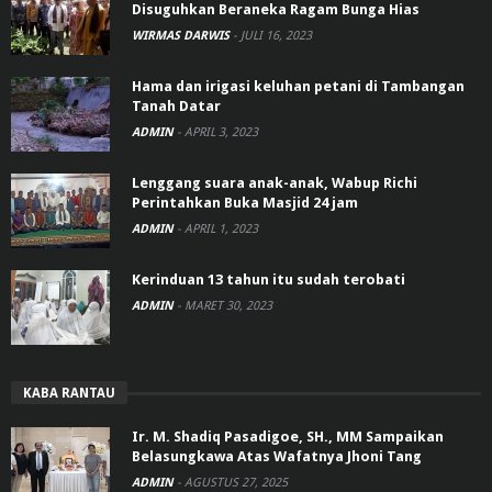
Disuguhkan Beraneka Ragam Bunga Hias
WIRMAS DARWIS
-
JULI 16, 2023
Hama dan irigasi keluhan petani di Tambangan
Tanah Datar
ADMIN
-
APRIL 3, 2023
Lenggang suara anak-anak, Wabup Richi
Perintahkan Buka Masjid 24 jam
ADMIN
-
APRIL 1, 2023
Kerinduan 13 tahun itu sudah terobati
ADMIN
-
MARET 30, 2023
KABA RANTAU
Ir. M. Shadiq Pasadigoe, SH., MM Sampaikan
Belasungkawa Atas Wafatnya Jhoni Tang
ADMIN
-
AGUSTUS 27, 2025