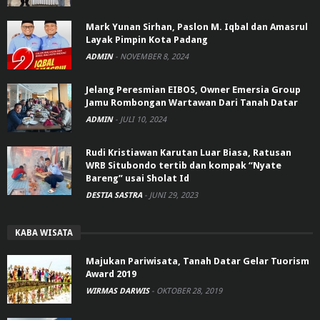
Mark Yunan Sirhan, Paslon M. Iqbal dan Amasrul
Layak Pimpin Kota Padang
ADMIN
-
NOVEMBER 8, 2024
Jelang Peresmian EIBOS, Owner Emersia Group
Jamu Rombongan Wartawan Dari Tanah Datar
ADMIN
-
JULI 10, 2024
Rudi Kristiawan Karutan Luar Biasa, Ratusan
WRB Situbondo tertib dan kompak “Nyate
Bareng” usai Sholat Id
DESTIA SASTRA
-
JUNI 29, 2023
KABA WISATA
Majukan Pariwisata, Tanah Datar Gelar Tuorism
Award 2019
WIRMAS DARWIS
-
OKTOBER 28, 2019