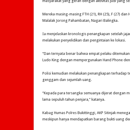
masyarakat yang gerah dengan aktivitas judi yang s
Mereka masing-masing FTH (21), RH (25), F (27) dan
Malalak Jorong Pahambatan, Nagari Balingka.
Ia menjelaskan kronologis penangkapan setelah jaja
melakukan penyelidikan dan pengintaian ke lokasi.
“Dan ternyata benar bahwa empat pelaku ditemukan d
Ludo King dengan mempergunakan Hand Phone denga
Polisi kemudian melakukan penangkapan terhadap ter
genggam dan sejumlah uang.
“Kepada para tersangka semuanya dijerat dengan m
lama sepuluh tahun penjara,” katanya.
Kabag Humas Polres Bukittinggi, AKP Sitinjak menega
meskipun hanya mendapatkan barang bukti uang den