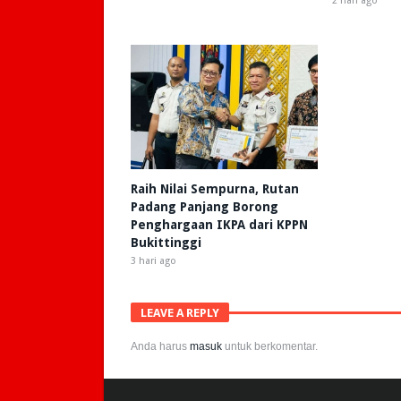
2 hari ago
Raih Nilai Sempurna, Rutan
Padang Panjang Borong
Penghargaan IKPA dari KPPN
Bukittinggi
3 hari ago
LEAVE A REPLY
Anda harus
masuk
untuk berkomentar.