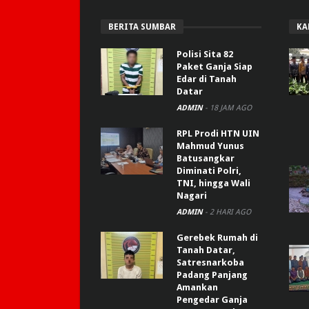
BERITA SUMBAR
KA
Polisi Sita 82
Paket Ganja Siap
Edar di Tanah
Datar
ADMIN
-
18 JAM AGO
RPL Prodi HTN UIN
Mahmud Yunus
Batusangkar
Diminati Polri,
TNI, hingga Wali
Nagari
ADMIN
-
2 HARI AGO
Gerebek Rumah di
Tanah Datar,
Satresnarkoba
Padang Panjang
Amankan
Pengedar Ganja