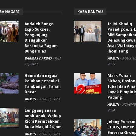
BA NAGARI
KABA RANTAU
Andaleh Bungo
Ir. M. Shadiq
Expo Sukses,
Pasadigoe, SH.
Pengunjung
MM Sampaika
Disuguhkan
Belasungkawa
Beraneka Ragam
Atas Wafatny
Bunga Hias
Jhoni Tang
WIRMAS DARWIS
-
JULI
ADMIN
-
AGUSTUS
16, 2023
2025
Hama dan irigasi
Mark Yunan
keluhan petani di
Sirhan, Paslon
Tambangan Tanah
Iqbal dan Ama
Datar
Layak Pimpin 
Padang
ADMIN
-
APRIL 3, 2023
ADMIN
-
NOVEMBE
Lenggang suara
2024
anak-anak, Wabup
Richi Perintahkan
Jelang Peresm
Buka Masjid 24 jam
EIBOS, Owner
Emersia Grou
ADMIN
-
APRIL 1, 2023