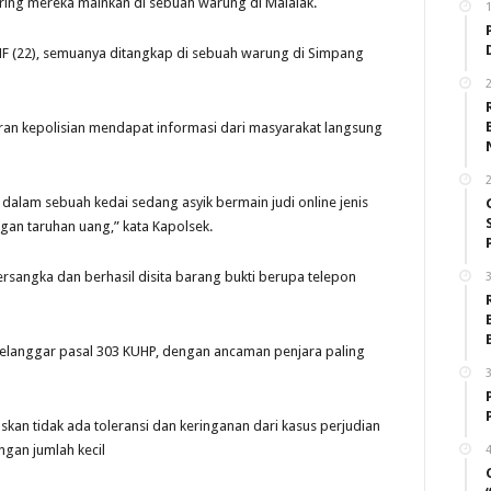
ering mereka mainkan di sebuah warung di Malalak.
 HF (22), semuanya ditangkap di sebuah warung di Simpang
2
ran kepolisian mendapat informasi dari masyarakat langsung
2
alam sebuah kedai sedang asyik bermain judi online jenis
n taruhan uang,” kata Kapolsek.
sangka dan berhasil disita barang bukti berupa telepon
3
elanggar pasal 303 KUHP, dengan ancaman penjara paling
3
skan tidak ada toleransi dan keringanan dari kasus perjudian
gan jumlah kecil
4