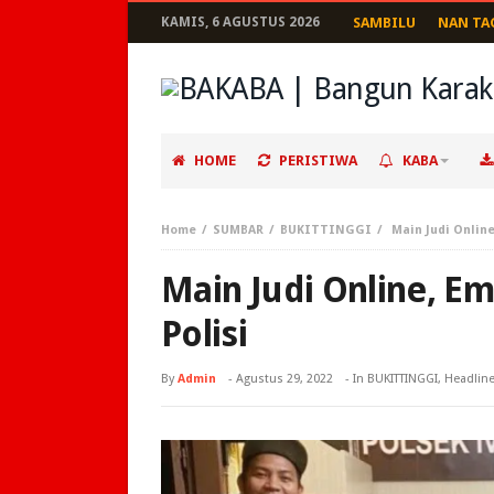
KAMIS, 6 AGUSTUS 2026
SAMBILU
NAN TA
HOME
PERISTIWA
KABA
Home
SUMBAR
BUKITTINGGI
Main Judi Onlin
Main Judi Online, E
Polisi
By
Admin
-
Agustus 29, 2022
- In
BUKITTINGGI
,
Headlin