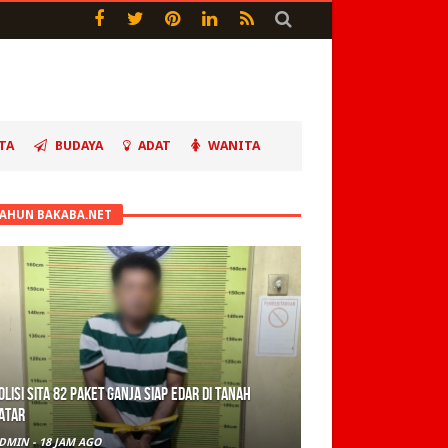
TA
BUDAYA
ADAT
WANITA
TAHUN BAKABA.NET
olisi Sita 82 Paket Ganja Siap Edar di Tanah
atar
DMIN
-
18 JAM AGO