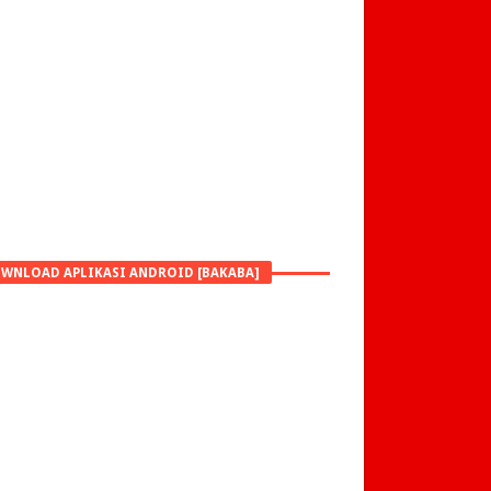
WNLOAD APLIKASI ANDROID [BAKABA]