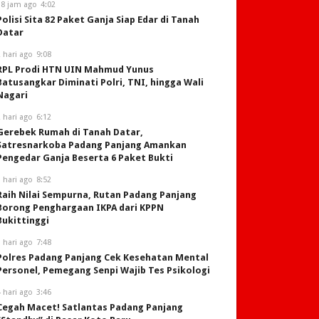
18 jam ago
4:02
Polisi Sita 82 Paket Ganja Siap Edar di Tanah
Datar
 hari ago
9:08
RPL Prodi HTN UIN Mahmud Yunus
Batusangkar Diminati Polri, TNI, hingga Wali
Nagari
 hari ago
6:12
Gerebek Rumah di Tanah Datar,
Satresnarkoba Padang Panjang Amankan
Pengedar Ganja Beserta 6 Paket Bukti
 hari ago
8:52
Raih Nilai Sempurna, Rutan Padang Panjang
Borong Penghargaan IKPA dari KPPN
Bukittinggi
 hari ago
7:48
Polres Padang Panjang Cek Kesehatan Mental
Personel, Pemegang Senpi Wajib Tes Psikologi
 hari ago
3:46
Cegah Macet! Satlantas Padang Panjang