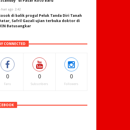
“Standby” di Pasar Koto Baru
 hari ago
2:42
Sosok di balik progul Peluk Tanda Diri Tanah
Datar, Safril Gazali ujian terbuka doktor di
UIN Batusangkar
AY CONNECTED
0
0
0
Fans
Subscribers
Followers
CEBOOK