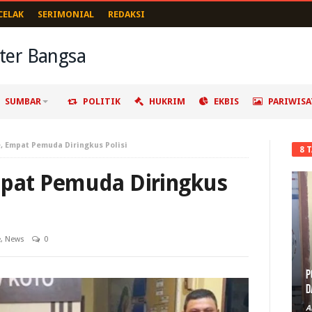
CELAK
SERIMONIAL
REDAKSI
SUMBAR
POLITIK
HUKRIM
EKBIS
PARIWISA
e, Empat Pemuda Diringkus Polisi
8 
mpat Pemuda Diringkus
e
,
News
0
P
D
A