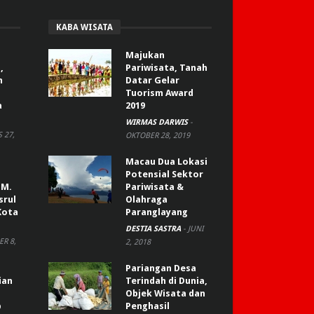
KABA WISATA
Majukan
,
Pariwisata, Tanah
n
Datar Gelar
Tuorism Award
a
2019
WIRMAS DARWIS
-
 27,
OKTOBER 28, 2019
Macau Dua Lokasi
Potensial Sektor
 M.
Pariwisata &
srul
Olahraga
Kota
Paranglayang
DESTIA SASTRA
-
JUNI
R 8,
2, 2018
Pariangan Desa
ian
Terindah di Dunia,
Objek Wisata dan
p
Penghasil