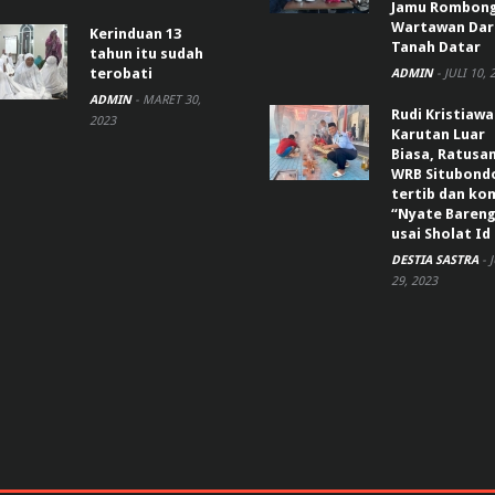
Jamu Rombon
Wartawan Dar
Kerinduan 13
Tanah Datar
tahun itu sudah
terobati
ADMIN
-
JULI 10, 
ADMIN
-
MARET 30,
Rudi Kristiaw
2023
Karutan Luar
Biasa, Ratusa
WRB Situbond
tertib dan k
“Nyate Bareng
usai Sholat Id
DESTIA SASTRA
-
29, 2023