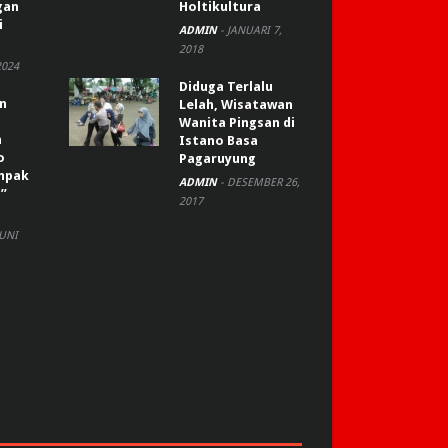
gan
Holtikultura
i
ADMIN
-
JANUARI 7,
2018
2024
Diduga Terlalu
an
Lelah, Wisatawan
Wanita Pingsan di
n
Istano Basa
o
Pagaruyung
ompak
ADMIN
-
DESEMBER 26,
”
2017
JUNI