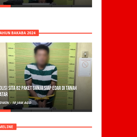
TAHUN BAKABA 2024
olisi Sita 82 Paket Ganja Siap Edar di Tanah
atar
DMIN
-
18 JAM AGO
MELINE