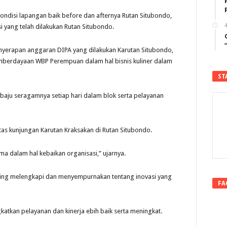
kondisi lapangan baik before dan afternya Rutan Situbondo,
4
 yang telah dilakukan Rutan Situbondo.
penyerapan anggaran DIPA yang dilakukan Karutan Situbondo,
emberdayaan WBP Perempuan dalam hal bisnis kuliner dalam
ST
ju seragamnya setiap hari dalam blok serta pelayanan
tas kunjungan Karutan Kraksakan di Rutan Situbondo.
ama dalam hal kebaikan organisasi,” ujarnya.
saling melengkapi dan menyempurnakan tentang inovasi yang
FA
tkan pelayanan dan kinerja ebih baik serta meningkat.