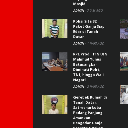
Masjid
ADMIN
-
7 JAM AGO
Polisi Sita 82
Paket Ganja Siap
Edar di Tanah
Datar
ADMIN
-
1 HARI AGO
RPL Prodi HTN UIN
Mahmud Yunus
Batusangkar
Diminati Polri,
TNI, hingga Wali
Nagari
ADMIN
-
2 HARI AGO
Gerebek Rumah di
Tanah Datar,
Satresnarkoba
Padang Panjang
Amankan
Pengedar Ganja