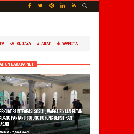
TA
BUDAYA
ADAT
WANITA
TAHUN BAKABA.NET
olisi Sita 82 Paket Ganja Siap Edar di Tanah
atar
DMIN
-
1 HARI AGO