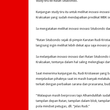
study tiru ke Rutan Situbondo.
Kunjungan study tiru itu untuk melihat inovasi-inova
Kraksakan yang sudah mendapatkan predikat WBK s
Ia mengatakan melihat inovasi-inovasi Situbondo da
“Rutan Situbondo sejak di pimpin Karutan Rudi Kristi
langsung ingin melihat lebih dekat apa saja inovasi y
Ia melanjutkan inovasi-inovasi dari Rutan Situbondo 
Kraksakan, tentunya dalam hal saling melengkapi d
Saat menerima kunjungan itu, Rudi Kristiawan yang b
menjelaskan pihaknya saat ini masih banyak melaku
terkait dengan perbaikan sarana dan prasarana, buda
“Walaupun masih berproses tapi Alhamdulillah suda
tampilan depan Rutan, tampilan dalam blok, tampila
pola mindset petugas, dll. “Jelas Rudi.”