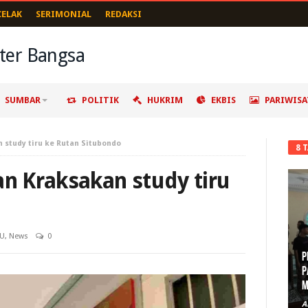
CELAK
SERIMONIAL
REDAKSI
SUMBAR
POLITIK
HUKRIM
EKBIS
PARIWISA
n study tiru ke Rutan Situbondo
8 
an Kraksakan study tiru
AU
,
News
0
P
D
A