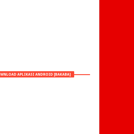
WNLOAD APLIKASI ANDROID [BAKABA]