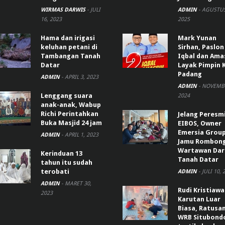
WIRMAS DARWIS
-
JULI
ADMIN
-
AGUSTUS
16, 2023
2025
Hama dan irigasi
Mark Yunan
keluhan petani di
Sirhan, Paslon
Tambangan Tanah
Iqbal dan Ama
Datar
Layak Pimpin 
Padang
ADMIN
-
APRIL 3, 2023
ADMIN
-
NOVEMBE
Lenggang suara
2024
anak-anak, Wabup
Richi Perintahkan
Jelang Peresm
Buka Masjid 24 jam
EIBOS, Owner
Emersia Grou
ADMIN
-
APRIL 1, 2023
Jamu Rombon
Wartawan Dar
Kerinduan 13
Tanah Datar
tahun itu sudah
terobati
ADMIN
-
JULI 10, 
ADMIN
-
MARET 30,
Rudi Kristiaw
2023
Karutan Luar
Biasa, Ratusa
WRB Situbond