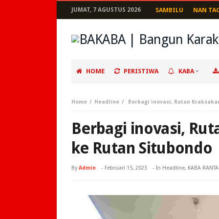
JUMAT, 7 AGUSTUS 2026
SAMBILU
NAN TA
HOME
PERISTIWA
KABA
Home
Headline
Berbagi inovasi, Rutan Kraksaka
Berbagi inovasi, Rut
ke Rutan Situbondo
By
Admin
-
Februari 15, 2023
- In
Headline
,
KABA RANT