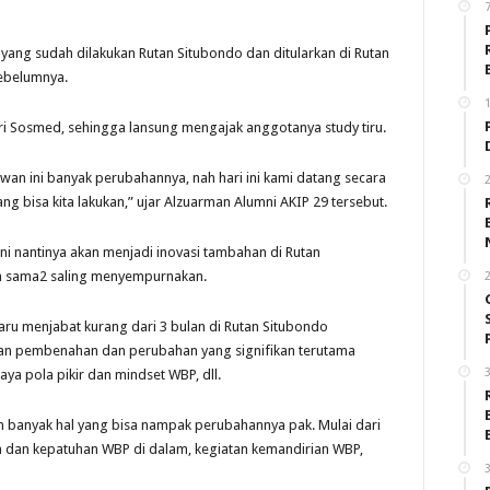
si yang sudah dilakukan Rutan Situbondo dan ditularkan di Rutan
ebelumnya.
1
ri Sosmed, sehingga lansung mengajak anggotanya study tiru.
awan ini banyak perubahannya, nah hari ini kami datang secara
2
ang bisa kita lakukan,” ujar Alzuarman Alumni AKIP 29 tersebut.
ini nantinya akan menjadi inovasi tambahan di Rutan
an sama2 saling menyempurnakan.
2
aru menjabat kurang dari 3 bulan di Rutan Situbondo
kan pembenahan dan perubahan yang signifikan terutama
3
ya pola pikir dan mindset WBP, dll.
h banyak hal yang bisa nampak perubahannya pak. Mulai dari
n dan kepatuhan WBP di dalam, kegiatan kemandirian WBP,
3