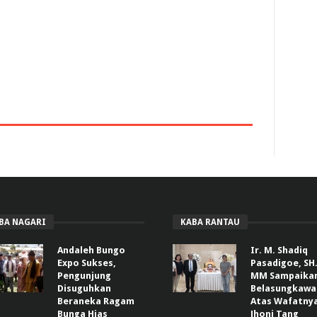
BA NAGARI
KABA RANTAU
Andaleh Bungo
Ir. M. Shadiq
Expo Sukses,
Pasadigoe, SH.
Pengunjung
MM Sampaika
Disuguhkan
Belasungkawa
Beraneka Ragam
Atas Wafatny
Bunga Hias
Jhoni Tang