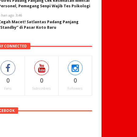
Polres Padang Panjang Cek Kesehatan Mental
Personel, Pemegang Senpi Wajib Tes Psikologi
 hari ago
3:46
Cegah Macet! Satlantas Padang Panjang
“Standby” di Pasar Koto Baru
AY CONNECTED
0
0
0
Fans
Subscribers
Followers
CEBOOK