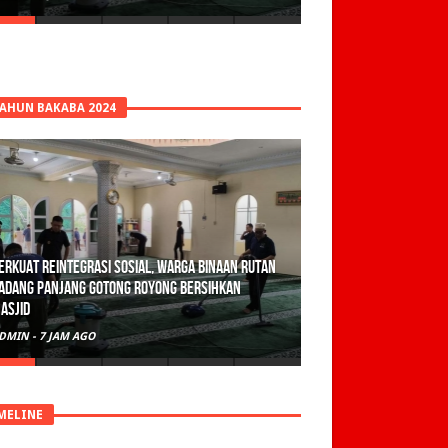
TAHUN BAKABA 2024
olisi Sita 82 Paket Ganja Siap Edar di Tanah
atar
DMIN
-
1 HARI AGO
MELINE