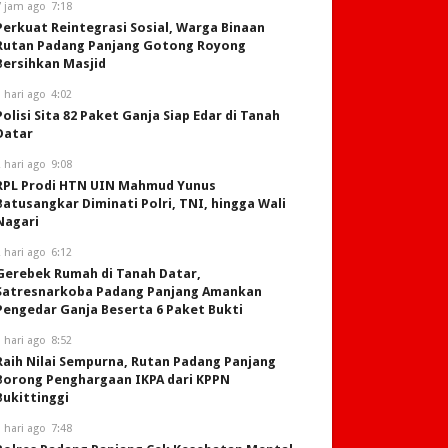
7 jam ago
7:18
Perkuat Reintegrasi Sosial, Warga Binaan
Rutan Padang Panjang Gotong Royong
Bersihkan Masjid
 hari ago
4:02
Polisi Sita 82 Paket Ganja Siap Edar di Tanah
Datar
 hari ago
9:08
RPL Prodi HTN UIN Mahmud Yunus
Batusangkar Diminati Polri, TNI, hingga Wali
Nagari
 hari ago
6:12
Gerebek Rumah di Tanah Datar,
Satresnarkoba Padang Panjang Amankan
Pengedar Ganja Beserta 6 Paket Bukti
 hari ago
8:52
Raih Nilai Sempurna, Rutan Padang Panjang
Borong Penghargaan IKPA dari KPPN
Bukittinggi
 hari ago
7:48