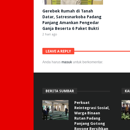
Gerebek Rumah di Tanah
Datar, Satresnarkoba Padang
Panjang Amankan Pengedar
Ganja Beserta 6 Paket Bukti
2 hari ago
LEAVE A REPLY
Anda harus
masuk
untuk berkomentar.
BERITA SUMBAR
KA
Perkuat
Reintegrasi Sosial,
Warga Binaan
Rutan Padang
Panjang Gotong
Royong Bersihkan