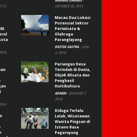
WIRMAS DARWIS
-
 27,
OKTOBER 28, 2019
Macau Dua Lokasi
Potensial Sektor
 M.
Pariwisata &
srul
Olahraga
Kota
Paranglayang
DESTIA SASTRA
-
JUNI
R 8,
2, 2018
Pariangan Desa
ian
Terindah di Dunia,
Objek Wisata dan
p
Penghasil
gan
Holtikultura
i
ADMIN
-
JANUARI 7,
2018
2024
Diduga Terlalu
an
Lelah, Wisatawan
Wanita Pingsan di
n
Istano Basa
o
Pagaruyung