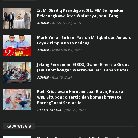
Ir. M. Shadiq Pasadigoe, SH., MM Sampaikan
Belasungkawa Atas Wafatnya Jhoni Tang
ADMIN
-
AGUSTUS 27, 2025
Mark Yunan Sirhan, Paslon M. Iqbal dan Amasrul
Layak Pimpin Kota Padang
ADMIN
-
NOVEMBER 8, 2024
Jelang Peresmian EIBOS, Owner Emersia Group
Jamu Rombongan Wartawan Dari Tanah Datar
ADMIN
-
JULI 10, 2024
Rudi Kristiawan Karutan Luar Biasa, Ratusan
WRB Situbondo tertib dan kompak “Nyate
Bareng” usai Sholat Id
DESTIA SASTRA
-
JUNI 29, 2023
KABA WISATA