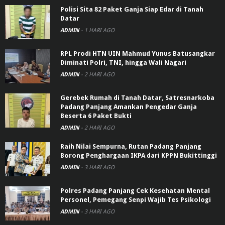
Polisi Sita 82 Paket Ganja Siap Edar di Tanah
Datar
ADMIN
-
1 HARI AGO
RPL Prodi HTN UIN Mahmud Yunus Batusangkar
Diminati Polri, TNI, hingga Wali Nagari
ADMIN
-
2 HARI AGO
Gerebek Rumah di Tanah Datar, Satresnarkoba
Padang Panjang Amankan Pengedar Ganja
Beserta 6 Paket Bukti
ADMIN
-
2 HARI AGO
Raih Nilai Sempurna, Rutan Padang Panjang
Borong Penghargaan IKPA dari KPPN Bukittinggi
ADMIN
-
3 HARI AGO
Polres Padang Panjang Cek Kesehatan Mental
Personel, Pemegang Senpi Wajib Tes Psikologi
ADMIN
-
3 HARI AGO