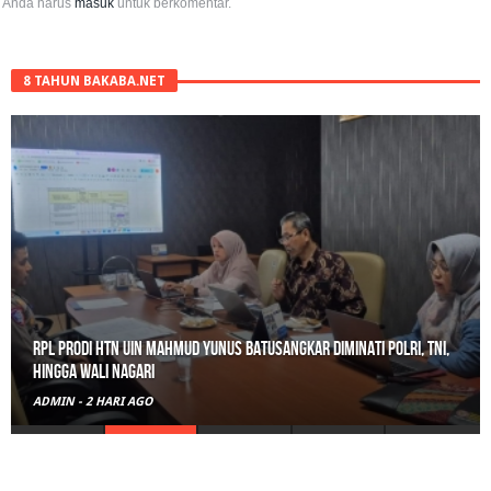
Anda harus
masuk
untuk berkomentar.
8 TAHUN BAKABA.NET
RPL Prodi HTN UIN Mahmud Yunus Batusangkar Diminati Polri, TNI,
hingga Wali Nagari
ADMIN
-
2 HARI AGO