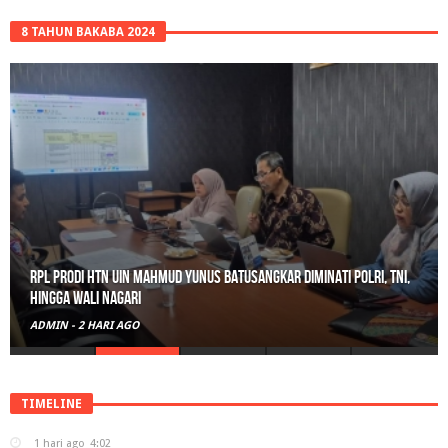
8 TAHUN BAKABA 2024
RPL Prodi HTN UIN Mahmud Yunus Batusangkar Diminati Polri, TNI,
hingga Wali Nagari
ADMIN
-
2 HARI AGO
TIMELINE
1 hari ago
4:02