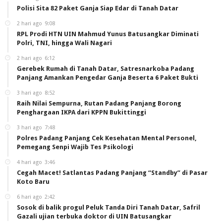
Polisi Sita 82 Paket Ganja Siap Edar di Tanah Datar
2 hari ago
9:08
RPL Prodi HTN UIN Mahmud Yunus Batusangkar Diminati
Polri, TNI, hingga Wali Nagari
2 hari ago
6:12
Gerebek Rumah di Tanah Datar, Satresnarkoba Padang
Panjang Amankan Pengedar Ganja Beserta 6 Paket Bukti
3 hari ago
8:52
Raih Nilai Sempurna, Rutan Padang Panjang Borong
Penghargaan IKPA dari KPPN Bukittinggi
3 hari ago
7:48
Polres Padang Panjang Cek Kesehatan Mental Personel,
Pemegang Senpi Wajib Tes Psikologi
4 hari ago
3:46
Cegah Macet! Satlantas Padang Panjang “Standby” di Pasar
Koto Baru
6 hari ago
2:42
Sosok di balik progul Peluk Tanda Diri Tanah Datar, Safril
Gazali ujian terbuka doktor di UIN Batusangkar