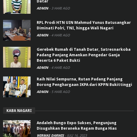
Datar
ADMIN
-
3 HARI AGO
RPL Prodi HTN UIN Mahmud Yunus Batusangkar
Diminati Polri, TNI, hingga Wali Nagari
ADMIN
-
4 HARI AGO
Gerebek Rumah di Tanah Datar, Satresnarkoba
Padang Panjang Amankan Pengedar Ganja
Beserta 6 Paket Bukti
ADMIN
-
4 HARI AGO
Raih Nilai Sempurna, Rutan Padang Panjang
Borong Penghargaan IKPA dari KPPN Bukittinggi
ADMIN
-
5 HARI AGO
KABA NAGARI
Andaleh Bungo Expo Sukses, Pengunjung
Disuguhkan Beraneka Ragam Bunga Hias
WIRMAS DARWIS
-
JULI 16, 2023