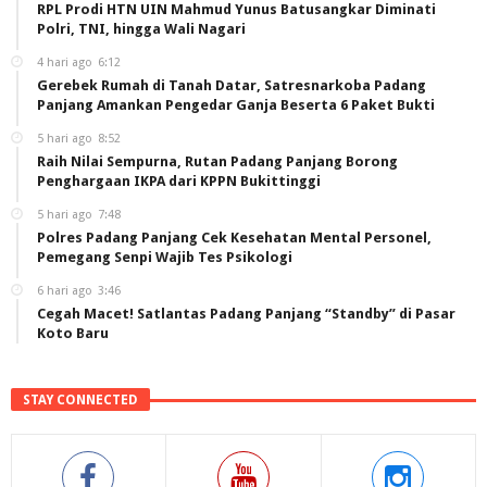
RPL Prodi HTN UIN Mahmud Yunus Batusangkar Diminati
Polri, TNI, hingga Wali Nagari
4 hari ago
6:12
Gerebek Rumah di Tanah Datar, Satresnarkoba Padang
Panjang Amankan Pengedar Ganja Beserta 6 Paket Bukti
5 hari ago
8:52
Raih Nilai Sempurna, Rutan Padang Panjang Borong
Penghargaan IKPA dari KPPN Bukittinggi
5 hari ago
7:48
Polres Padang Panjang Cek Kesehatan Mental Personel,
Pemegang Senpi Wajib Tes Psikologi
6 hari ago
3:46
Cegah Macet! Satlantas Padang Panjang “Standby” di Pasar
Koto Baru
STAY CONNECTED