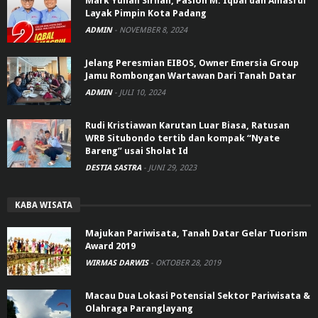
Mark Yunan Sirhan, Paslon M. Iqbal dan Amasrul
Layak Pimpin Kota Padang
ADMIN
-
NOVEMBER 8, 2024
Jelang Peresmian EIBOS, Owner Emersia Group
Jamu Rombongan Wartawan Dari Tanah Datar
ADMIN
-
JULI 10, 2024
Rudi Kristiawan Karutan Luar Biasa, Ratusan
WRB Situbondo tertib dan kompak “Nyate
Bareng” usai Sholat Id
DESTIA SASTRA
-
JUNI 29, 2023
KABA WISATA
Majukan Pariwisata, Tanah Datar Gelar Tuorism
Award 2019
WIRMAS DARWIS
-
OKTOBER 28, 2019
Macau Dua Lokasi Potensial Sektor Pariwisata &
Olahraga Paranglayang