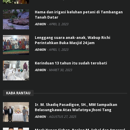
Hama dan irigasi keluhan petani di Tambangan
Tanah Datar
ADMIN
-
APRIL 3, 2023
Lenggang suara anak-anak, Wabup Richi
Perintahkan Buka Masjid 24 jam
ADMIN
-
APRIL 1, 2023
Kerinduan 13 tahun itu sudah terobati
ADMIN
-
MARET 30, 2023
KABA RANTAU
Ir. M. Shadiq Pasadigoe, SH., MM Sampaikan
Belasungkawa Atas Wafatnya Jhoni Tang
ADMIN
-
AGUSTUS 27, 2025