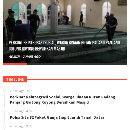
Polisi Sita 82 Paket Ganja Siap Edar di Tanah Datar
ADMIN
-
3 HARI AGO
TIMELINE
2 hari ago
7:18
Perkuat Reintegrasi Sosial, Warga Binaan Rutan Padang
Panjang Gotong Royong Bersihkan Masjid
3 hari ago
4:02
Polisi Sita 82 Paket Ganja Siap Edar di Tanah Datar
4 hari ago
9:08