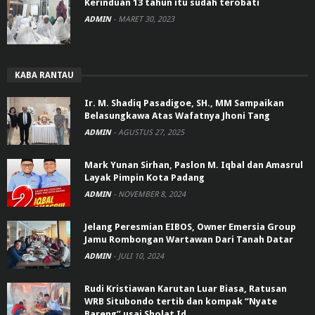
Kerinduan 13 tahun itu sudah terobati
ADMIN
-
MARET 30, 2023
KABA RANTAU
Ir. M. Shadiq Pasadigoe, SH., MM Sampaikan
Belasungkawa Atas Wafatnya Jhoni Tang
ADMIN
-
AGUSTUS 27, 2025
Mark Yunan Sirhan, Paslon M. Iqbal dan Amasrul
Layak Pimpin Kota Padang
ADMIN
-
NOVEMBER 8, 2024
Jelang Peresmian EIBOS, Owner Emersia Group
Jamu Rombongan Wartawan Dari Tanah Datar
ADMIN
-
JULI 10, 2024
Rudi Kristiawan Karutan Luar Biasa, Ratusan
WRB Situbondo tertib dan kompak “Nyate
Bareng” usai Sholat Id