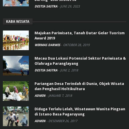
DESTIA SASTRA
-
JUNI 29, 2023
KABA WISATA
Majukan Pariwisata, Tanah Datar Gelar Tuorism
Award 2019
WIRMAS DARWIS
-
OKTOBER 28, 2019
Macau Dua Lokasi Potensial Sektor Pariwisata &
Olahraga Paranglayang
DESTIA SASTRA
-
JUNI 2, 2018
Pariangan Desa Terindah di Dunia, Objek Wisata
dan Penghasil Holtikultura
ADMIN
-
JANUARI 7, 2018
Diduga Terlalu Lelah, Wisatawan Wanita Pingsan
di Istano Basa Pagaruyung
ADMIN
-
DESEMBER 26, 2017