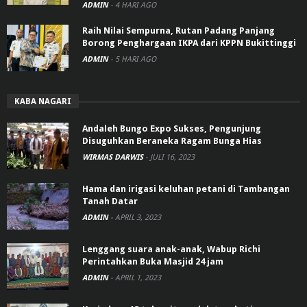
ADMIN
-
4 HARI AGO
Raih Nilai Sempurna, Rutan Padang Panjang
Borong Penghargaan IKPA dari KPPN Bukittinggi
ADMIN
-
5 HARI AGO
KABA NAGARI
Andaleh Bungo Expo Sukses, Pengunjung
Disuguhkan Beraneka Ragam Bunga Hias
WIRMAS DARWIS
-
JULI 16, 2023
Hama dan irigasi keluhan petani di Tambangan
Tanah Datar
ADMIN
-
APRIL 3, 2023
Lenggang suara anak-anak, Wabup Richi
Perintahkan Buka Masjid 24 jam
ADMIN
-
APRIL 1, 2023