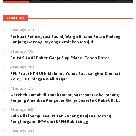
TIMELINE
2 hari ago
7:18
Perkuat Reintegrasi Sosial, Warga Binaan Rutan Padang
Panjang Gotong Royong Bersihkan Masjid
3 hari ago
4:02
Polisi Sita 82 Paket Ganja Siap Edar di Tanah Datar
4 hari ago
9:08
RPL Prodi HTN UIN Mahmud Yunus Batusangkar Diminati
Polri, TNI, hingga Wali Nagari
4 hari ago
6:12
Gerebek Rumah di Tanah Datar, Satresnarkoba Padang
Panjang Amankan Pengedar Ganja Beserta 6 Paket Bukti
5 hari ago
8:52
Raih Nilai Sempurna, Rutan Padang Panjang Borong
Penghargaan IKPA dari KPPN Bukittinggi
5 hari ago
7:48