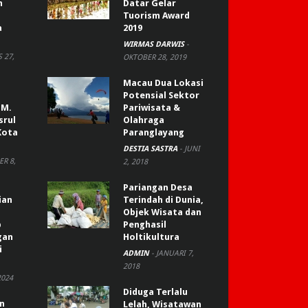
n
Datar Gelar
Tuorism Award
a
2019
WIRMAS DARWIS
-
 27,
OKTOBER 28, 2019
Macau Dua Lokasi
Potensial Sektor
 M.
Pariwisata &
srul
Olahraga
Kota
Paranglayang
DESTIA SASTRA
-
JUNI
R 8,
2, 2018
Pariangan Desa
ian
Terindah di Dunia,
Objek Wisata dan
p
Penghasil
gan
Holtikultura
i
ADMIN
-
JANUARI 7,
2018
2024
Diduga Terlalu
an
Lelah, Wisatawan