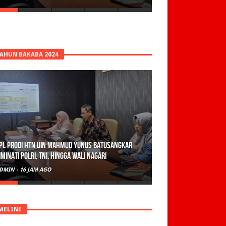
TAHUN BAKABA 2024
PL Prodi HTN UIN Mahmud Yunus Batusangkar
iminati Polri, TNI, hingga Wali Nagari
DMIN
-
16 JAM AGO
MELINE