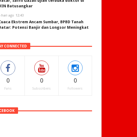
Datar, Safril Gazali ujian terbuka doktor di
UIN Batusangkar
 hari ago
12:43
Cuaca Ekstrem Ancam Sumbar, BPBD Tanah
Datar: Potensi Banjir dan Longsor Meningkat
AY CONNECTED
0
0
0
Fans
Subscribers
Followers
CEBOOK