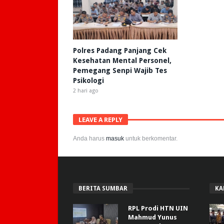
Polres Padang Panjang Cek
Kesehatan Mental Personel,
Pemegang Senpi Wajib Tes
Psikologi
2 hari ago
LEAVE A REPLY
Anda harus
masuk
untuk berkomentar.
BERITA SUMBAR
KA
RPL Prodi HTN UIN
Mahmud Yunus