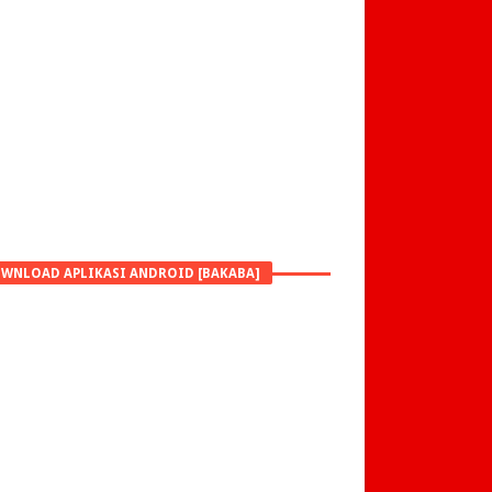
WNLOAD APLIKASI ANDROID [BAKABA]