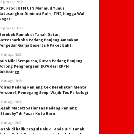
16 jam ago
9:08
RPL Prodi HTN UIN Mahmud Yunus
Batusangkar Diminati Polri, TNI, hingga Wali
Nagari
19 jam ago
6:12
Gerebek Rumah di Tanah Datar,
Satresnarkoba Padang Panjang Amankan
Pengedar Ganja Beserta 6 Paket Bukti
 hari ago
8:52
Raih Nilai Sempurna, Rutan Padang Panjang
Borong Penghargaan IKPA dari KPPN
Bukittinggi
 hari ago
7:48
Polres Padang Panjang Cek Kesehatan Mental
Personel, Pemegang Senpi Wajib Tes Psikologi
 hari ago
3:46
Cegah Macet! Satlantas Padang Panjang
“Standby” di Pasar Koto Baru
 hari ago
2:42
Sosok di balik progul Peluk Tanda Diri Tanah