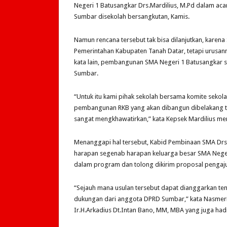
Negeri 1 Batusangkar Drs.Mardilius, M.Pd dalam aca
Sumbar disekolah bersangkutan, Kamis.
Namun rencana tersebut tak bisa dilanjutkan, karena
Pemerintahan Kabupaten Tanah Datar, tetapi urusan
kata lain, pembangunan SMA Negeri 1 Batusangkar 
Sumbar.
“Untuk itu kami pihak sekolah bersama komite sekol
pembangunan RKB yang akan dibangun dibelakang te
sangat mengkhawatirkan,” kata Kepsek Mardilius m
Menanggapi hal tersebut, Kabid Pembinaan SMA Drs.
harapan segenab harapan keluarga besar SMA Neger
dalam program dan tolong dikirim proposal pengaj
“Sejauh mana usulan tersebut dapat dianggarkan te
dukungan dari anggota DPRD Sumbar,” kata Nasmeri
Ir.H.Arkadius Dt.Intan Bano, MM, MBA yang juga had