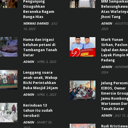
Pengunjung
MM Sampaika
Disuguhkan
Belasungkawa
Beraneka Ragam
Atas Wafatny
Bunga Hias
Jhoni Tang
WIRMAS DARWIS
-
JULI
ADMIN
-
AGUSTUS
16, 2023
2025
Hama dan irigasi
Mark Yunan
keluhan petani di
Sirhan, Paslon
Tambangan Tanah
Iqbal dan Ama
Datar
Layak Pimpin 
Padang
ADMIN
-
APRIL 3, 2023
ADMIN
-
NOVEMBE
Lenggang suara
2024
anak-anak, Wabup
Richi Perintahkan
Jelang Peresm
Buka Masjid 24 jam
EIBOS, Owner
Emersia Grou
ADMIN
-
APRIL 1, 2023
Jamu Rombon
Wartawan Dar
Kerinduan 13
Tanah Datar
tahun itu sudah
terobati
ADMIN
-
JULI 10, 
ADMIN
-
MARET 30,
Rudi Kristiaw
2023