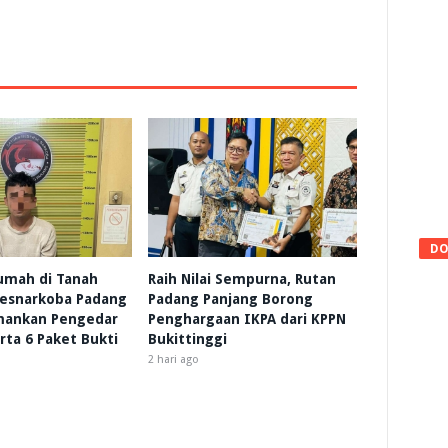
DO
umah di Tanah
Raih Nilai Sempurna, Rutan
resnarkoba Padang
Padang Panjang Borong
mankan Pengedar
Penghargaan IKPA dari KPPN
rta 6 Paket Bukti
Bukittinggi
2 hari ago