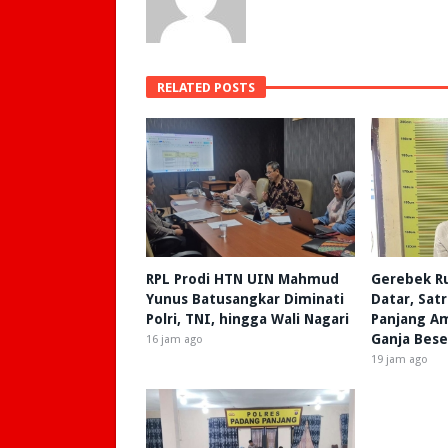
RELATED POSTS
RPL Prodi HTN UIN Mahmud
Gerebek R
Yunus Batusangkar Diminati
Datar, Sat
Polri, TNI, hingga Wali Nagari
Panjang A
Ganja Bese
16 jam ago
19 jam ago