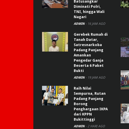
Batusangkar
Diminati Polri,
TNI, hingga Wali
Nagari
ADMIN
-
16 JAM AGO
Gerebek Rumah di
Tanah Datar,
Satresnarkoba
Padang Panjang
Amankan
Pengedar Ganja
Beserta 6 Paket
Bukti
ADMIN
-
19 JAM AGO
Raih Nilai
Sempurna, Rutan
Padang Panjang
Borong
Penghargaan IKPA
dari KPPN
Bukittinggi
ADMIN
-
2 HARI AGO