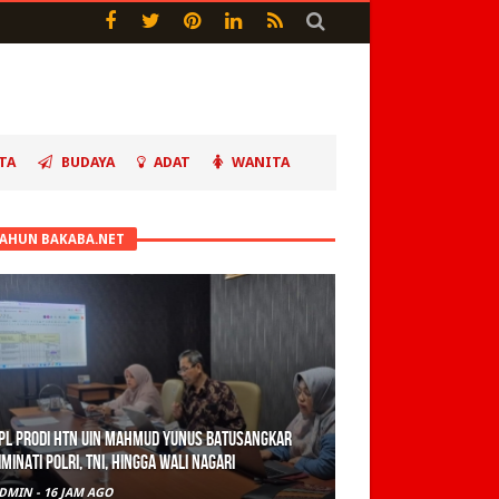
TA
BUDAYA
ADAT
WANITA
TAHUN BAKABA.NET
PL Prodi HTN UIN Mahmud Yunus Batusangkar
iminati Polri, TNI, hingga Wali Nagari
DMIN
-
16 JAM AGO