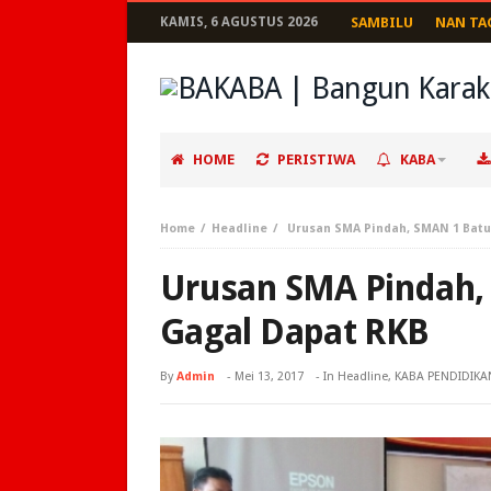
KAMIS, 6 AGUSTUS 2026
SAMBILU
NAN TA
HOME
PERISTIWA
KABA
Home
Headline
Urusan SMA Pindah, SMAN 1 Bat
Urusan SMA Pindah,
Gagal Dapat RKB
By
Admin
-
Mei 13, 2017
- In
Headline
,
KABA PENDIDIKA