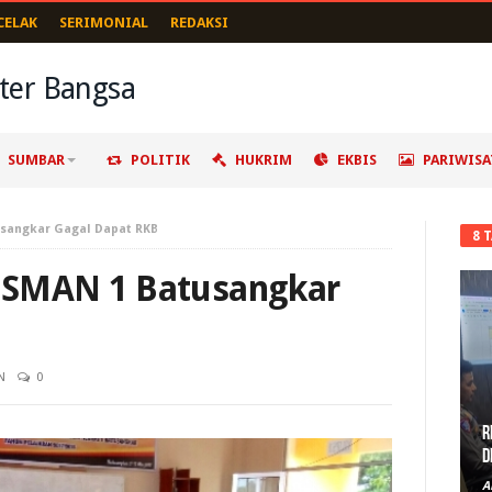
CELAK
SERIMONIAL
REDAKSI
SUMBAR
POLITIK
HUKRIM
EKBIS
PARIWISA
usangkar Gagal Dapat RKB
8 
 SMAN 1 Batusangkar
N
0
R
D
A