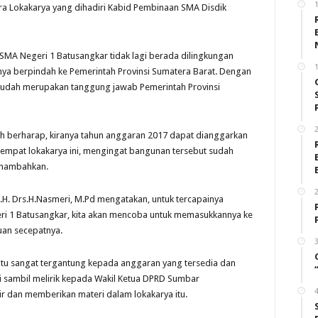
ra Lokakarya yang dihadiri Kabid Pembinaan SMA Disdik
 SMA Negeri 1 Batusangkar tidak lagi berada dilingkungan
nya berpindah ke Pemerintah Provinsi Sumatera Barat. Dengan
sudah merupakan tanggung jawab Pemerintah Provinsi
2
ah berharap, kiranya tahun anggaran 2017 dapat dianggarkan
mpat lokakarya ini, mengingat bangunan tersebut sudah
enambahkan.
2
H. Drs.H.Nasmeri, M.Pd mengatakan, untuk tercapainya
i 1 Batusangkar, kita akan mencoba untuk memasukkannya ke
uan secepatnya.
3
ntu sangat tergantung kepada anggaran yang tersedia dan
 sambil melirik kepada Wakil Ketua DPRD Sumbar
4
ir dan memberikan materi dalam lokakarya itu.