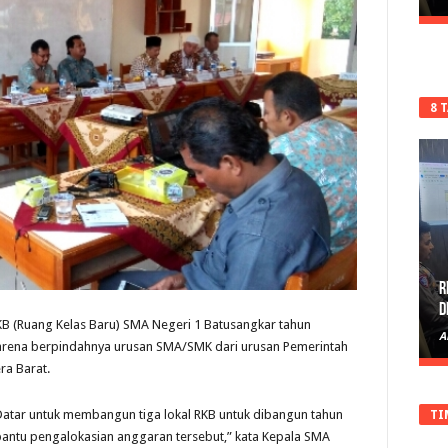
8 
R
D
 (Ruang Kelas Baru) SMA Negeri 1 Batusangkar tahun
A
, karena berpindahnya urusan SMA/SMK dari urusan Pemerintah
ra Barat.
 Datar untuk membangun tiga lokal RKB untuk dibangun tahun
TI
antu pengalokasian anggaran tersebut,” kata Kepala SMA