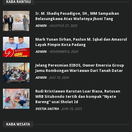
KABA RANTAU
Ir. M. Shadiq Pasadigoe, SH., MM Sampaikan
Belasungkawa Atas Wafatnya Jhoni Tang
ADMIN
-
AGUSTUS 27, 2025
Mark Yunan Sirhan, Paslon M. Iqbal dan Amasrul
Layak Pimpin Kota Padang
ADMIN
-
NOVEMBER 8, 2024
Jelang Peresmian EIBOS, Owner Emersia Group
Jamu Rombongan Wartawan Dari Tanah Datar
ADMIN
-
JULI 10, 2024
Rudi Kristiawan Karutan Luar Biasa, Ratusan
WRB Situbondo tertib dan kompak “Nyate
Bareng” usai Sholat Id
DESTIA SASTRA
-
JUNI 29, 2023
KABA WISATA