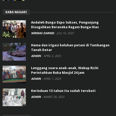
KABA NAGARI
Andaleh Bungo Expo Sukses, Pengunjung
Disuguhkan Beraneka Ragam Bunga Hias
WIRMAS DARWIS
-
JULI 16, 2023
Hama dan irigasi keluhan petani di Tambangan
Tanah Datar
ADMIN
-
APRIL 3, 2023
Lenggang suara anak-anak, Wabup Richi
Perintahkan Buka Masjid 24 jam
ADMIN
-
APRIL 1, 2023
Kerinduan 13 tahun itu sudah terobati
ADMIN
-
MARET 30, 2023