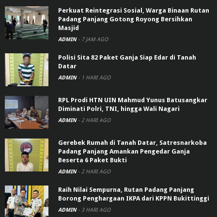
Perkuat Reintegrasi Sosial, Warga Binaan Rutan
Padang Panjang Gotong Royong Bersihkan
Masjid
ADMIN
-
7 JAM AGO
Polisi Sita 82 Paket Ganja Siap Edar di Tanah
Datar
ADMIN
-
1 HARI AGO
RPL Prodi HTN UIN Mahmud Yunus Batusangkar
Diminati Polri, TNI, hingga Wali Nagari
ADMIN
-
2 HARI AGO
Gerebek Rumah di Tanah Datar, Satresnarkoba
Padang Panjang Amankan Pengedar Ganja
Beserta 6 Paket Bukti
ADMIN
-
2 HARI AGO
Raih Nilai Sempurna, Rutan Padang Panjang
Borong Penghargaan IKPA dari KPPN Bukittinggi
ADMIN
-
3 HARI AGO