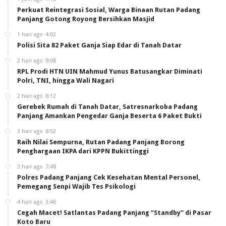
Perkuat Reintegrasi Sosial, Warga Binaan Rutan Padang
Panjang Gotong Royong Bersihkan Masjid
1 hari ago
4:02
Polisi Sita 82 Paket Ganja Siap Edar di Tanah Datar
2 hari ago
9:08
RPL Prodi HTN UIN Mahmud Yunus Batusangkar Diminati
Polri, TNI, hingga Wali Nagari
2 hari ago
6:12
Gerebek Rumah di Tanah Datar, Satresnarkoba Padang
Panjang Amankan Pengedar Ganja Beserta 6 Paket Bukti
3 hari ago
8:52
Raih Nilai Sempurna, Rutan Padang Panjang Borong
Penghargaan IKPA dari KPPN Bukittinggi
3 hari ago
7:48
Polres Padang Panjang Cek Kesehatan Mental Personel,
Pemegang Senpi Wajib Tes Psikologi
4 hari ago
3:46
Cegah Macet! Satlantas Padang Panjang “Standby” di Pasar
Koto Baru