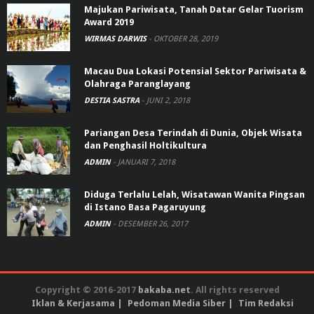
Majukan Pariwisata, Tanah Datar Gelar Tuorism
Award 2019
WIRMAS DARWIS
-
OKTOBER 28, 2019
Macau Dua Lokasi Potensial Sektor Pariwisata &
Olahraga Paranglayang
DESTIA SASTRA
-
JUNI 2, 2018
Pariangan Desa Terindah di Dunia, Objek Wisata
dan Penghasil Holtikultura
ADMIN
-
JANUARI 7, 2018
Diduga Terlalu Lelah, Wisatawan Wanita Pingsan
di Istano Basa Pagaruyung
ADMIN
-
DESEMBER 26, 2017
Copyright © 2016-2017
bakaba.net
. All rights reserved
Iklan & Kerjasama
Pedoman Media Siber
Tim Redaksi