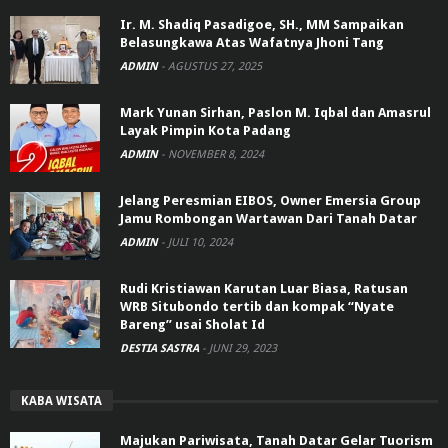
Ir. M. Shadiq Pasadigoe, SH., MM Sampaikan
Belasungkawa Atas Wafatnya Jhoni Tang
ADMIN
-
AGUSTUS 27, 2025
Mark Yunan Sirhan, Paslon M. Iqbal dan Amasrul
Layak Pimpin Kota Padang
ADMIN
-
NOVEMBER 8, 2024
Jelang Peresmian EIBOS, Owner Emersia Group
Jamu Rombongan Wartawan Dari Tanah Datar
ADMIN
-
JULI 10, 2024
Rudi Kristiawan Karutan Luar Biasa, Ratusan
WRB Situbondo tertib dan kompak “Nyate
Bareng” usai Sholat Id
DESTIA SASTRA
-
JUNI 29, 2023
KABA WISATA
Majukan Pariwisata, Tanah Datar Gelar Tuorism