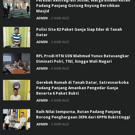
Perkuat Reintegrasi Sosial, Warga Binaan Rutan
Padang Panjang Gotong Royong Bersihkan
Masjid
ADMIN
-
2 HARI AGO
Polisi Sita 82 Paket Ganja Siap Edar di Tanah
Datar
ADMIN
-
3 HARI AGO
RPL Prodi HTN UIN Mahmud Yunus Batusangkar
Diminati Polri, TNI, hingga Wali Nagari
ADMIN
-
4 HARI AGO
Gerebek Rumah di Tanah Datar, Satresnarkoba
Padang Panjang Amankan Pengedar Ganja
Beserta 6 Paket Bukti
ADMIN
-
4 HARI AGO
Raih Nilai Sempurna, Rutan Padang Panjang
Borong Penghargaan IKPA dari KPPN Bukittinggi
ADMIN
-
5 HARI AGO