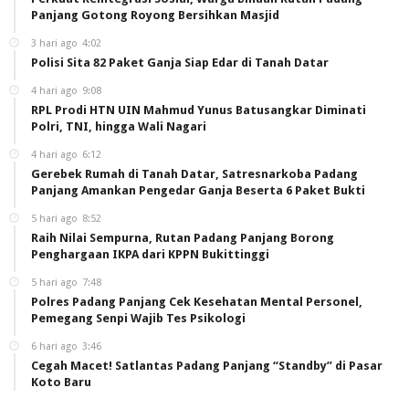
Panjang Gotong Royong Bersihkan Masjid
3 hari ago
4:02
Polisi Sita 82 Paket Ganja Siap Edar di Tanah Datar
4 hari ago
9:08
RPL Prodi HTN UIN Mahmud Yunus Batusangkar Diminati
Polri, TNI, hingga Wali Nagari
4 hari ago
6:12
Gerebek Rumah di Tanah Datar, Satresnarkoba Padang
Panjang Amankan Pengedar Ganja Beserta 6 Paket Bukti
5 hari ago
8:52
Raih Nilai Sempurna, Rutan Padang Panjang Borong
Penghargaan IKPA dari KPPN Bukittinggi
5 hari ago
7:48
Polres Padang Panjang Cek Kesehatan Mental Personel,
Pemegang Senpi Wajib Tes Psikologi
6 hari ago
3:46
Cegah Macet! Satlantas Padang Panjang “Standby” di Pasar
Koto Baru