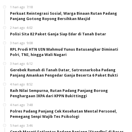
1 hari ago
7:18
Perkuat Reintegrasi Sosial, Warga Binaan Rutan Padang
Panjang Gotong Royong Bersihkan Masjid
2 hari ago
4:02
Polisi Sita 82 Paket Ganja Siap Edar di Tanah Datar
3 hari ago
9:08
RPL Prodi HTN UIN Mahmud Yunus Batusangkar Diminati
Polri, TNI, hingga Wali Nagari
3 hari ago
6:12
Gerebek Rumah di Tanah Datar, Satresnarkoba Padang
Panjang Amankan Pengedar Ganja Beserta 6 Paket Bukti
4 hari ago
8:52
Raih Nilai Sempurna, Rutan Padang Panjang Borong
Penghargaan IKPA dari KPPN Bukittinggi
4 hari ago
7:48
Polres Padang Panjang Cek Kesehatan Mental Personel,
Pemegang Senpi Wajib Tes Psikologi
5 hari ago
3:46
Cegah Macet! Satlantas Padang Panjang “Standby” di Pasar