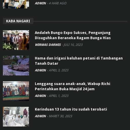
ADMIN
-
4 HARI AGO
KABA NAGARI
Andaleh Bungo Expo Sukses, Pengunjung
Disuguhkan Beraneka Ragam Bunga Hias
WIRMAS DARWIS
-
JULI 16, 2023
Hama dan irigasi keluhan petani di Tambangan
Tanah Datar
ADMIN
-
APRIL 3, 2023
Lenggang suara anak-anak, Wabup Richi
Perintahkan Buka Masjid 24 jam
ADMIN
-
APRIL 1, 2023
Kerinduan 13 tahun itu sudah terobati
ADMIN
-
MARET 30, 2023