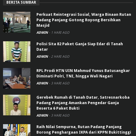
BERITA SUMBAR
Perkuat Reintegrasi Sosial, Warga Binaan Rutan
Padang Panjang Gotong Royong Bersihkan
Masjid
ADMIN
-
1 HARI AGO
Polisi Sita 82 Paket Ganja Siap Edar di Tanah
Datar
ADMIN
-
2 HARI AGO
RPL Prodi HTN UIN Mahmud Yunus Batusangkar
Diminati Polri, TNI, hingga Wali Nagari
ADMIN
-
3 HARI AGO
Gerebek Rumah di Tanah Datar, Satresnarkoba
Padang Panjang Amankan Pengedar Ganja
Beserta 6 Paket Bukti
ADMIN
-
3 HARI AGO
Raih Nilai Sempurna, Rutan Padang Panjang
Borong Penghargaan IKPA dari KPPN Bukittinggi