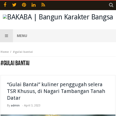
MENU
Home
#gulai bantai
#GULAI BANTAI
“Gulai Bantai” kuliner penggugah selera
TSR Khusus, di Nagari Tambangan Tanah
Datar
By
admin
-
April 3, 2023