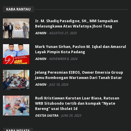
KABA RANTAU
Ir. M. Shadiq Pasadigoe, SH., MM Sampaikan
Belasungkawa Atas Wafatnya Jhoni Tang
ADMIN
-
AGUSTUS 27, 2025
Mark Yunan Sirhan, Paslon M. Iqbal dan Amasrul
Layak Pimpin Kota Padang
ADMIN
-
NOVEMBER 8, 2024
Jelang Peresmian EIBOS, Owner Emersia Group
Jamu Rombongan Wartawan Dari Tanah Datar
ADMIN
-
JULI 10, 2024
Rudi Kristiawan Karutan Luar Biasa, Ratusan
WRB Situbondo tertib dan kompak “Nyate
Bareng” usai Sholat Id
DESTIA SASTRA
-
JUNI 29, 2023
KABA WISATA