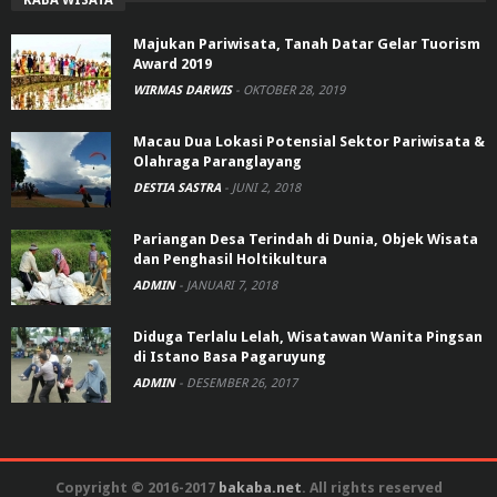
Majukan Pariwisata, Tanah Datar Gelar Tuorism
Award 2019
WIRMAS DARWIS
-
OKTOBER 28, 2019
Macau Dua Lokasi Potensial Sektor Pariwisata &
Olahraga Paranglayang
DESTIA SASTRA
-
JUNI 2, 2018
Pariangan Desa Terindah di Dunia, Objek Wisata
dan Penghasil Holtikultura
ADMIN
-
JANUARI 7, 2018
Diduga Terlalu Lelah, Wisatawan Wanita Pingsan
di Istano Basa Pagaruyung
ADMIN
-
DESEMBER 26, 2017
Copyright © 2016-2017
bakaba.net
. All rights reserved