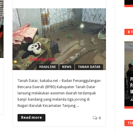
8 
HEADLINE
NEWS
TANAH DATAR
P
Tanah Datar, bakaba.net – Badan Penanggulangan
P
Bencana Daerah (BPBD) Kabupaten Tanah Datar
M
lansung melakukan asesmen daerah terdampak
banjir bandang yang melanda tiga jorong di
A
Nagari Barulak Kecamatan Tanjung ...
Read more
0
TI