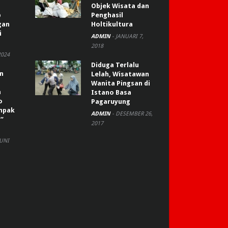
Objek Wisata dan
p
Penghasil
gan
Holtikultura
i
ADMIN
-
JANUARI 7,
2018
2024
Diduga Terlalu
an
Lelah, Wisatawan
Wanita Pingsan di
n
Istano Basa
o
Pagaruyung
ompak
ADMIN
-
DESEMBER 26,
”
2017
JUNI