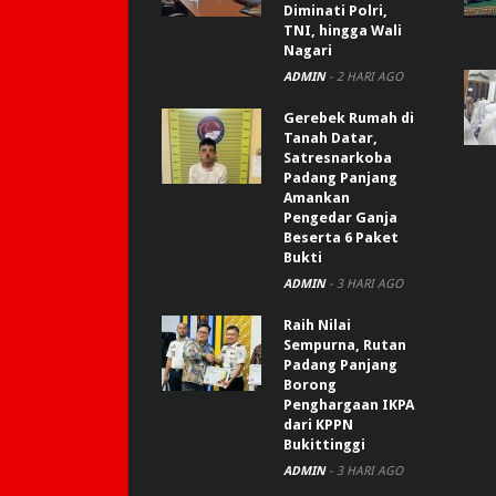
Diminati Polri,
TNI, hingga Wali
Nagari
ADMIN
-
2 HARI AGO
Gerebek Rumah di
Tanah Datar,
Satresnarkoba
Padang Panjang
Amankan
Pengedar Ganja
Beserta 6 Paket
Bukti
ADMIN
-
3 HARI AGO
Raih Nilai
Sempurna, Rutan
Padang Panjang
Borong
Penghargaan IKPA
dari KPPN
Bukittinggi
ADMIN
-
3 HARI AGO