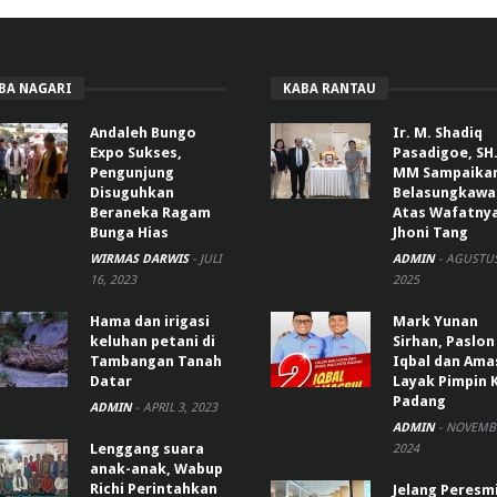
BA NAGARI
KABA RANTAU
Andaleh Bungo
Ir. M. Shadiq
Expo Sukses,
Pasadigoe, SH.
Pengunjung
MM Sampaika
Disuguhkan
Belasungkawa
Beraneka Ragam
Atas Wafatny
Bunga Hias
Jhoni Tang
WIRMAS DARWIS
-
JULI
ADMIN
-
AGUSTUS
16, 2023
2025
Hama dan irigasi
Mark Yunan
keluhan petani di
Sirhan, Paslon
Tambangan Tanah
Iqbal dan Ama
Datar
Layak Pimpin 
Padang
ADMIN
-
APRIL 3, 2023
ADMIN
-
NOVEMBE
Lenggang suara
2024
anak-anak, Wabup
Richi Perintahkan
Jelang Peresm