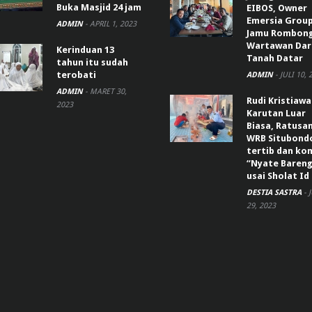
Buka Masjid 24 jam
EIBOS, Owner
Emersia Grou
ADMIN
-
APRIL 1, 2023
Jamu Rombon
Wartawan Dar
Kerinduan 13
Tanah Datar
tahun itu sudah
terobati
ADMIN
-
JULI 10, 
ADMIN
-
MARET 30,
Rudi Kristiaw
2023
Karutan Luar
Biasa, Ratusa
WRB Situbond
tertib dan k
“Nyate Bareng
usai Sholat Id
DESTIA SASTRA
-
29, 2023