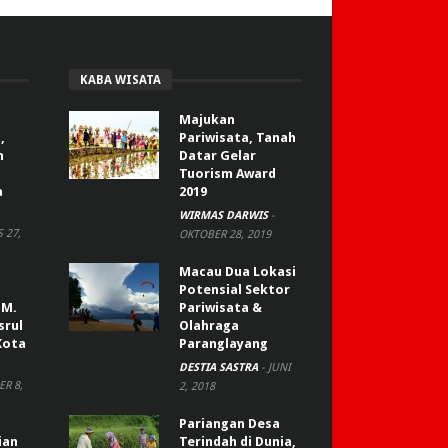
KABA WISATA
Majukan
,
Pariwisata, Tanah
n
Datar Gelar
Tuorism Award
a
2019
WIRMAS DARWIS
-
 27,
OKTOBER 28, 2019
Macau Dua Lokasi
Potensial Sektor
 M.
Pariwisata &
srul
Olahraga
Kota
Paranglayang
DESTIA SASTRA
-
JUNI
R 8,
2, 2018
Pariangan Desa
ian
Terindah di Dunia,