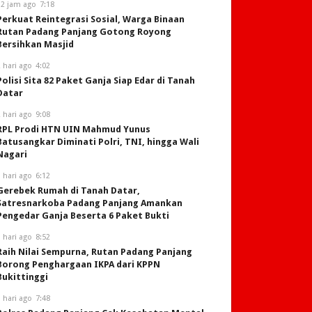
12 jam ago
7:18
Perkuat Reintegrasi Sosial, Warga Binaan
Rutan Padang Panjang Gotong Royong
Bersihkan Masjid
 hari ago
4:02
Polisi Sita 82 Paket Ganja Siap Edar di Tanah
Datar
 hari ago
9:08
RPL Prodi HTN UIN Mahmud Yunus
Batusangkar Diminati Polri, TNI, hingga Wali
Nagari
 hari ago
6:12
Gerebek Rumah di Tanah Datar,
Satresnarkoba Padang Panjang Amankan
Pengedar Ganja Beserta 6 Paket Bukti
 hari ago
8:52
Raih Nilai Sempurna, Rutan Padang Panjang
Borong Penghargaan IKPA dari KPPN
Bukittinggi
 hari ago
7:48