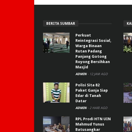
BERITA SUMBAR
KA
Perkuat
Reintegrasi Sosial,
Warga Binaan
Rutan Padang
Panjang Gotong
Royong Bersihkan
Masjid
ADMIN
-
12 JAM AGO
Polisi Sita 82
Paket Ganja Siap
Edar di Tanah
Datar
ADMIN
-
2 HARI AGO
RPL Prodi HTN UIN
Mahmud Yunus
Batusangkar