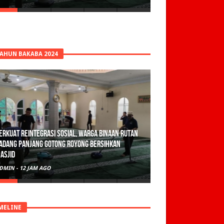
TAHUN BAKABA 2024
erkuat Reintegrasi Sosial, Warga Binaan Rutan
adang Panjang Gotong Royong Bersihkan
asjid
DMIN
-
12 JAM AGO
MELINE