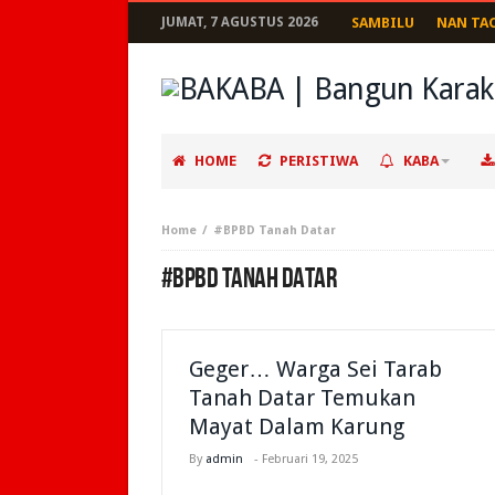
JUMAT, 7 AGUSTUS 2026
SAMBILU
NAN TA
HOME
PERISTIWA
KABA
Home
#BPBD Tanah Datar
#BPBD TANAH DATAR
Geger… Warga Sei Tarab
Tanah Datar Temukan
Mayat Dalam Karung
By
admin
-
Februari 19, 2025