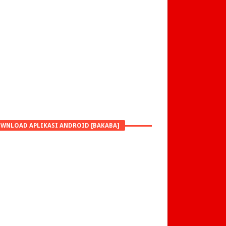
WNLOAD APLIKASI ANDROID [BAKABA]