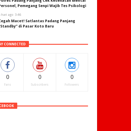
Polres Padang Panjang Cek Kesehatan Mental
Personel, Pemegang Senpi Wajib Tes Psikologi
 hari ago
3:46
Cegah Macet! Satlantas Padang Panjang
“Standby” di Pasar Koto Baru
AY CONNECTED
0
0
0
Fans
Subscribers
Followers
CEBOOK