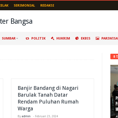
CELAK
SERIMONIAL
REDAKSI
SUMBAR
POLITIK
HUKRIM
EKBIS
PARIWISA
8 
Banjir Bandang di Nagari
Barulak Tanah Datar
P
Rendam Puluhan Rumah
P
Warga
M
By
admin
-
Februari 23, 2024
A