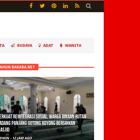
TA
BUDAYA
ADAT
WANITA
TAHUN BAKABA.NET
erkuat Reintegrasi Sosial, Warga Binaan Rutan
adang Panjang Gotong Royong Bersihkan
asjid
DMIN
-
12 JAM AGO