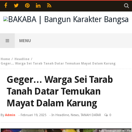
MENU
Home
Headline
Geger… Warga Sei Tarab Tanah Datar Temukan Mayat Dalam Karung
Geger… Warga Sei Tarab
Tanah Datar Temukan
Mayat Dalam Karung
By
Admin
-
Februari 19, 2025
- In
Headline
,
News
,
TANAH DATAR
0