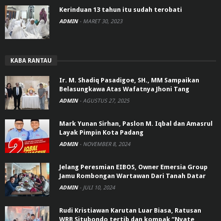
Kerinduan 13 tahun itu sudah terobati
ADMIN
-
MARET 30, 2023
KABA RANTAU
Ir. M. Shadiq Pasadigoe, SH., MM Sampaikan
Belasungkawa Atas Wafatnya Jhoni Tang
ADMIN
-
AGUSTUS 27, 2025
Mark Yunan Sirhan, Paslon M. Iqbal dan Amasrul
Layak Pimpin Kota Padang
ADMIN
-
NOVEMBER 8, 2024
Jelang Peresmian EIBOS, Owner Emersia Group
Jamu Rombongan Wartawan Dari Tanah Datar
ADMIN
-
JULI 10, 2024
Rudi Kristiawan Karutan Luar Biasa, Ratusan
WRB Situbondo tertib dan kompak “Nyate