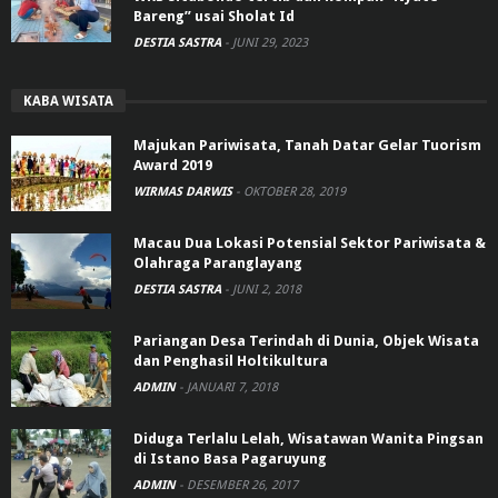
Bareng” usai Sholat Id
DESTIA SASTRA
-
JUNI 29, 2023
KABA WISATA
Majukan Pariwisata, Tanah Datar Gelar Tuorism
Award 2019
WIRMAS DARWIS
-
OKTOBER 28, 2019
Macau Dua Lokasi Potensial Sektor Pariwisata &
Olahraga Paranglayang
DESTIA SASTRA
-
JUNI 2, 2018
Pariangan Desa Terindah di Dunia, Objek Wisata
dan Penghasil Holtikultura
ADMIN
-
JANUARI 7, 2018
Diduga Terlalu Lelah, Wisatawan Wanita Pingsan
di Istano Basa Pagaruyung
ADMIN
-
DESEMBER 26, 2017