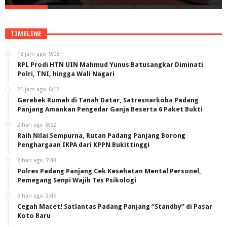
TIMELINE
18 jam ago
9:08
RPL Prodi HTN UIN Mahmud Yunus Batusangkar Diminati
Polri, TNI, hingga Wali Nagari
21 jam ago
6:12
Gerebek Rumah di Tanah Datar, Satresnarkoba Padang
Panjang Amankan Pengedar Ganja Beserta 6 Paket Bukti
2 hari ago
8:52
Raih Nilai Sempurna, Rutan Padang Panjang Borong
Penghargaan IKPA dari KPPN Bukittinggi
2 hari ago
7:48
Polres Padang Panjang Cek Kesehatan Mental Personel,
Pemegang Senpi Wajib Tes Psikologi
3 hari ago
3:46
Cegah Macet! Satlantas Padang Panjang “Standby” di Pasar
Koto Baru