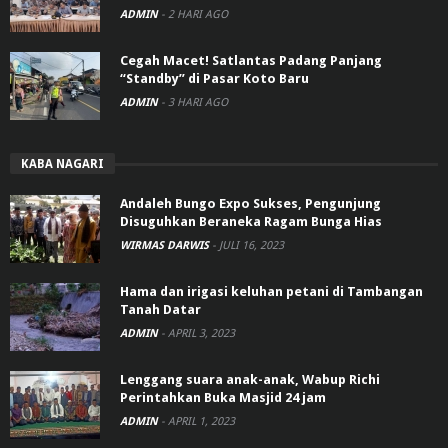
ADMIN
-
2 HARI AGO
Cegah Macet! Satlantas Padang Panjang
“Standby” di Pasar Koto Baru
ADMIN
-
3 HARI AGO
KABA NAGARI
Andaleh Bungo Expo Sukses, Pengunjung
Disuguhkan Beraneka Ragam Bunga Hias
WIRMAS DARWIS
-
JULI 16, 2023
Hama dan irigasi keluhan petani di Tambangan
Tanah Datar
ADMIN
-
APRIL 3, 2023
Lenggang suara anak-anak, Wabup Richi
Perintahkan Buka Masjid 24 jam
ADMIN
-
APRIL 1, 2023