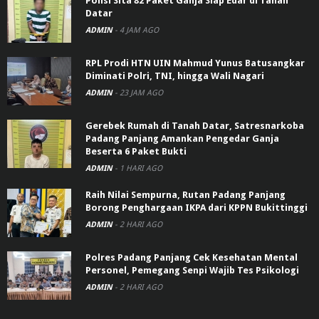
Polisi Sita 82 Paket Ganja Siap Edar di Tanah
Datar
ADMIN
-
4 JAM AGO
RPL Prodi HTN UIN Mahmud Yunus Batusangkar
Diminati Polri, TNI, hingga Wali Nagari
ADMIN
-
23 JAM AGO
Gerebek Rumah di Tanah Datar, Satresnarkoba
Padang Panjang Amankan Pengedar Ganja
Beserta 6 Paket Bukti
ADMIN
-
1 HARI AGO
Raih Nilai Sempurna, Rutan Padang Panjang
Borong Penghargaan IKPA dari KPPN Bukittinggi
ADMIN
-
2 HARI AGO
Polres Padang Panjang Cek Kesehatan Mental
Personel, Pemegang Senpi Wajib Tes Psikologi
ADMIN
-
2 HARI AGO