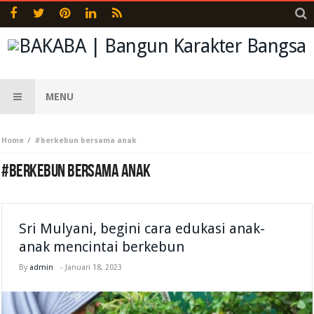
MENU
Home
#berkebun bersama anak
#BERKEBUN BERSAMA ANAK
Sri Mulyani, begini cara edukasi anak-
anak mencintai berkebun
By
admin
-
Januari 18, 2023