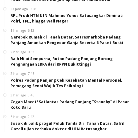
23 jam ago
9:08
RPL Prodi HTN UIN Mahmud Yunus Batusangkar Diminati
Polri, TNI, hingga Wali Nagari
1 hari ago
6:12
Gerebek Rumah di Tanah Datar, Satresnarkoba Padang
Panjang Amankan Pengedar Ganja Beserta 6 Paket Bukti
2 hari ago
8:52
Raih Nilai Sempurna, Rutan Padang Panjang Borong
Penghargaan IKPA dari KPPN Bukittinggi
2 hari ago
7:48
Polres Padang Panjang Cek Kesehatan Mental Personel,
Pemegang Senpi Wajib Tes Psikologi
3 hari ago
3:46
Cegah Macet! Satlantas Padang Panjang “Standby” di Pasar
Koto Baru
5 hari ago
2:42
Sosok di balik progul Peluk Tanda Diri Tanah Datar, Safril
Gazali ujian terbuka doktor di UIN Batusangkar