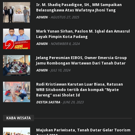
Ir. M. Shadiq Pasadigoe, SH., MM Sampaikan
Belasungkawa Atas Wafatnya Jhoni Tang
ADMIN
-
AGUSTUS 27, 2025
Mark Yunan Sirhan, Paslon M. Iqbal dan Amasrul
Layak Pimpin Kota Padang
ADMIN
-
NOVEMBER 8, 2024
Jelang Peresmian EIBOS, Owner Emersia Group
Jamu Rombongan Wartawan Dari Tanah Datar
ADMIN
-
JULI 10, 2024
Rudi Kristiawan Karutan Luar Biasa, Ratusan
WRB Situbondo tertib dan kompak “Nyate
Bareng” usai Sholat Id
DESTIA SASTRA
-
JUNI 29, 2023
KABA WISATA
Majukan Pariwisata, Tanah Datar Gelar Tuorism