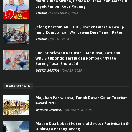
Mark Yunan Sirhan, Paslon M. Iqbal dan Amasrul
Layak Pimpin Kota Padang
ADMIN
-
NOVEMBER 8, 2024
Jelang Peresmian EIBOS, Owner Emersia Group
Jamu Rombongan Wartawan Dari Tanah Datar
ADMIN
-
JULI 10, 2024
Rudi Kristiawan Karutan Luar Biasa, Ratusan
WRB Situbondo tertib dan kompak “Nyate
Bareng” usai Sholat Id
DESTIA SASTRA
-
JUNI 29, 2023
KABA WISATA
Majukan Pariwisata, Tanah Datar Gelar Tuorism
Award 2019
WIRMAS DARWIS
-
OKTOBER 28, 2019
Macau Dua Lokasi Potensial Sektor Pariwisata &
Olahraga Paranglayang