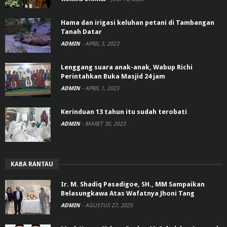
Hama dan irigasi keluhan petani di Tambangan
Tanah Datar
ADMIN
-
APRIL 3, 2023
Lenggang suara anak-anak, Wabup Richi
Perintahkan Buka Masjid 24 jam
ADMIN
-
APRIL 1, 2023
Kerinduan 13 tahun itu sudah terobati
ADMIN
-
MARET 30, 2023
KABA RANTAU
Ir. M. Shadiq Pasadigoe, SH., MM Sampaikan
Belasungkawa Atas Wafatnya Jhoni Tang
ADMIN
-
AGUSTUS 27, 2025