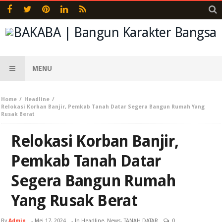
MENU
Home
Headline
Relokasi Korban Banjir, Pemkab Tanah Datar Segera Bangun Rumah Yang
Rusak Berat
Relokasi Korban Banjir,
Pemkab Tanah Datar
Segera Bangun Rumah
Yang Rusak Berat
By
Admin
-
Mei 17, 2024
- In
Headline
,
News
,
TANAH DATAR
0