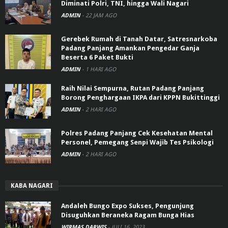
Diminati Polri, TNI, hingga Wali Nagari
ADMIN
-
22 JAM AGO
Gerebek Rumah di Tanah Datar, Satresnarkoba
Padang Panjang Amankan Pengedar Ganja
Beserta 6 Paket Bukti
ADMIN
-
1 HARI AGO
Raih Nilai Sempurna, Rutan Padang Panjang
Borong Penghargaan IKPA dari KPPN Bukittinggi
ADMIN
-
2 HARI AGO
Polres Padang Panjang Cek Kesehatan Mental
Personel, Pemegang Senpi Wajib Tes Psikologi
ADMIN
-
2 HARI AGO
KABA NAGARI
Andaleh Bungo Expo Sukses, Pengunjung
Disuguhkan Beraneka Ragam Bunga Hias
WIRMAS DARWIS
-
JULI 16, 2023