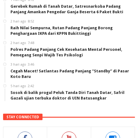
Gerebek Rumah di Tanah Datar, Satresnarkoba Padang
Panjang Amankan Pengedar Ganja Beserta 6 Paket Bukti
2 hari ago
8:52
Raih Nilai Sempurna, Rutan Padang Panjang Borong
Penghargaan IKPA dari KPPN Bukittinggi
2 hari ago
7:48
Polres Padang Panjang Cek Kesehatan Mental Personel,
Pemegang Senpi Wajib Tes Psikologi
3 hari ago
3:46
Cegah Macet! Satlantas Padang Panjang “Standby” di Pasar
Koto Baru
5 hari ago
2:42
Sosok di balik progul Peluk Tanda Diri Tanah Datar, Safril
Gazali ujian terbuka doktor di UIN Batusangkar
STAY CONNECTED