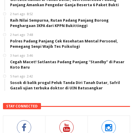
Panjang Amankan Pengedar Ganja Beserta 6 Paket Bukti
2 hari ago
8:52
Raih Nilai Sempurna, Rutan Padang Panjang Borong
Penghargaan IKPA dari KPPN Bukittinggi
2 hari ago
7:48
Polres Padang Panjang Cek Kesehatan Mental Personel,
Pemegang Senpi Wajib Tes Psikologi
3 hari ago
3:46
Cegah Macet! Satlantas Padang Panjang “Standby” di Pasar
Koto Baru
5 hari ago
2:42
Sosok di balik progul Peluk Tanda Diri Tanah Datar, Safril
Gazali ujian terbuka doktor di UIN Batusangkar
STAY CONNECTED