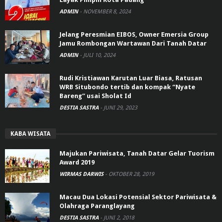
ADMIN
-
NOVEMBER 8, 2024
Jelang Peresmian EIBOS, Owner Emersia Group
Jamu Rombongan Wartawan Dari Tanah Datar
ADMIN
-
JULI 10, 2024
Rudi Kristiawan Karutan Luar Biasa, Ratusan
WRB Situbondo tertib dan kompak “Nyate
Bareng” usai Sholat Id
DESTIA SASTRA
-
JUNI 29, 2023
KABA WISATA
Majukan Pariwisata, Tanah Datar Gelar Tuorism
Award 2019
WIRMAS DARWIS
-
OKTOBER 28, 2019
Macau Dua Lokasi Potensial Sektor Pariwisata &
Olahraga Paranglayang
DESTIA SASTRA
-
JUNI 2, 2018