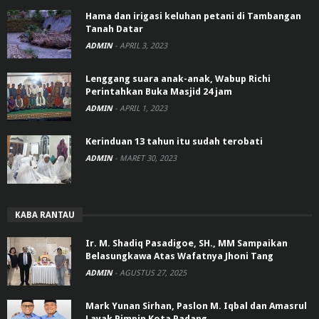
Hama dan irigasi keluhan petani di Tambangan
Tanah Datar
ADMIN
-
APRIL 3, 2023
Lenggang suara anak-anak, Wabup Richi
Perintahkan Buka Masjid 24 jam
ADMIN
-
APRIL 1, 2023
Kerinduan 13 tahun itu sudah terobati
ADMIN
-
MARET 30, 2023
KABA RANTAU
Ir. M. Shadiq Pasadigoe, SH., MM Sampaikan
Belasungkawa Atas Wafatnya Jhoni Tang
ADMIN
-
AGUSTUS 27, 2025
Mark Yunan Sirhan, Paslon M. Iqbal dan Amasrul
Layak Pimpin Kota Padang