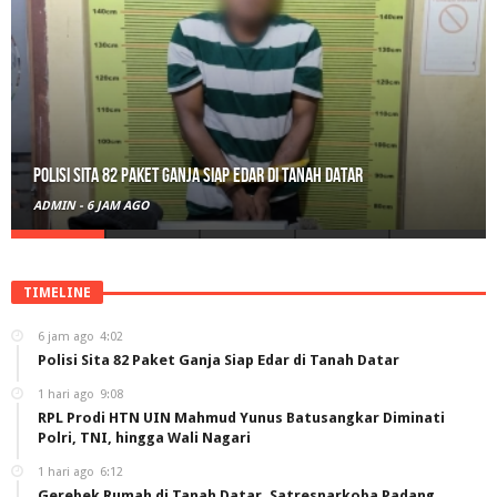
RPL Prodi HTN UIN Mahmud Yunus Batusangkar Diminati Polri, TNI,
hingga Wali Nagari
ADMIN
-
1 HARI AGO
TIMELINE
6 jam ago
4:02
Polisi Sita 82 Paket Ganja Siap Edar di Tanah Datar
1 hari ago
9:08
RPL Prodi HTN UIN Mahmud Yunus Batusangkar Diminati
Polri, TNI, hingga Wali Nagari
1 hari ago
6:12
Gerebek Rumah di Tanah Datar, Satresnarkoba Padang