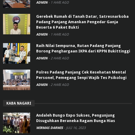
ADMIN
-
1 HARI AGO
Gerebek Rumah di Tanah Datar, Satresnarkoba
Padang Panjang Amankan Pengedar Ganja
Beserta 6 Paket Bukti
ADMIN
-
1 HARI AGO
Raih Nilai Sempurna, Rutan Padang Panjang
Borong Penghargaan IKPA dari KPPN Bukittinggi
ADMIN
-
2 HARI AGO
Polres Padang Panjang Cek Kesehatan Mental
Personel, Pemegang Senpi Wajib Tes Psikologi
ADMIN
-
2 HARI AGO
KABA NAGARI
Andaleh Bungo Expo Sukses, Pengunjung
Disuguhkan Beraneka Ragam Bunga Hias
WIRMAS DARWIS
-
JULI 16, 2023