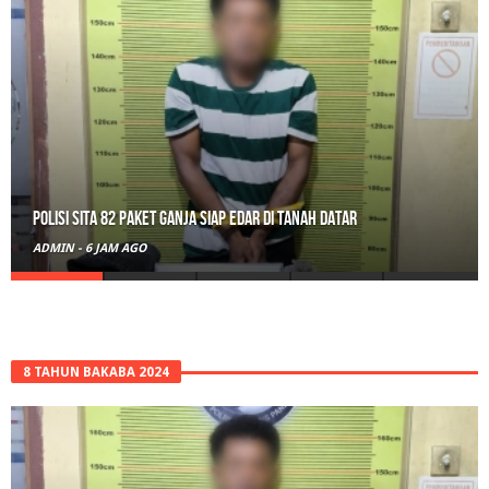
RPL Prodi HTN UIN Mahmud Yunus Batusangkar Diminati Polri, TNI,
hingga Wali Nagari
ADMIN
-
1 HARI AGO
8 TAHUN BAKABA 2024