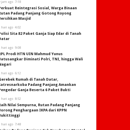
9 jam ago
7:18
Perkuat Reintegrasi Sosial, Warga Binaan
Rutan Padang Panjang Gotong Royong
Bersihkan Masjid
 hari ago
4:02
Polisi Sita 82 Paket Ganja Siap Edar di Tanah
Datar
 hari ago
9:08
RPL Prodi HTN UIN Mahmud Yunus
Batusangkar Diminati Polri, TNI, hingga Wali
Nagari
 hari ago
6:12
Gerebek Rumah di Tanah Datar,
Satresnarkoba Padang Panjang Amankan
Pengedar Ganja Beserta 6 Paket Bukti
 hari ago
8:52
Raih Nilai Sempurna, Rutan Padang Panjang
Borong Penghargaan IKPA dari KPPN
Bukittinggi
 hari ago
7:48