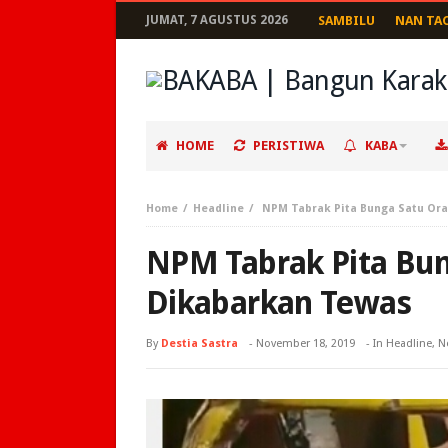
JUMAT, 7 AGUSTUS 2026
SAMBILU
NAN TA
HOME
PERISTIWA
KABA
Home
Headline
NPM Tabrak Pita Bunga Satu Or
NPM Tabrak Pita Bu
Dikabarkan Tewas
By
Destia Sastra
-
November 18, 2019
- In
Headline
,
N