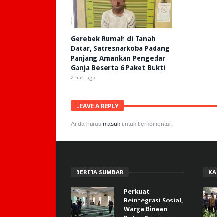
Gerebek Rumah di Tanah
Datar, Satresnarkoba Padang
Panjang Amankan Pengedar
Ganja Beserta 6 Paket Bukti
2 hari ago
LEAVE A REPLY
Anda harus
masuk
untuk berkomentar.
BERITA SUMBAR
KA
Perkuat
Reintegrasi Sosial,
Warga Binaan