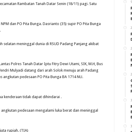
ecamatan Rambatan Tanah Datar Senin (18/11) pagi. Satu
s NPM dan PO Pita Bunga. Dasrianto (35) supir PO Pita Bunga
2
.
puh selatan meninggal dunia di RSUD Padang Panjang akibat
2
Lantas Polres Tanah Datar Iptu Fitry Dewi Utami, SIK, M.H, Bus
endri Mulyadi datang dari arah Solok menuju arah Padang
2
us angkutan pedesaan PO Pita Bunga BA 1714 NU.
a kenderaan tidak dapat dihindarai .
3
udi angkutan pedesaan mengalami luka berat dan meninggal
3
juta rupiah. (TIA)