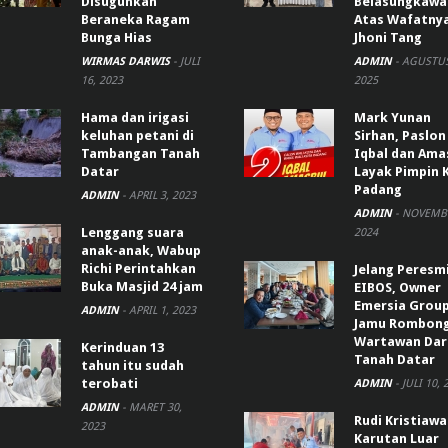
Disuguhkan
Belasungkawa
Beraneka Ragam
Atas Wafatny
Bunga Hias
Jhoni Tang
WIRMAS DARWIS
-
JULI
ADMIN
-
AGUSTUS
16, 2023
2025
Hama dan irigasi
Mark Yunan
keluhan petani di
Sirhan, Paslon
Tambangan Tanah
Iqbal dan Ama
Datar
Layak Pimpin 
Padang
ADMIN
-
APRIL 3, 2023
ADMIN
-
NOVEMBE
Lenggang suara
2024
anak-anak, Wabup
Richi Perintahkan
Jelang Peresm
Buka Masjid 24 jam
EIBOS, Owner
Emersia Grou
ADMIN
-
APRIL 1, 2023
Jamu Rombon
Wartawan Dar
Kerinduan 13
Tanah Datar
tahun itu sudah
terobati
ADMIN
-
JULI 10, 
ADMIN
-
MARET 30,
Rudi Kristiaw
2023
Karutan Luar