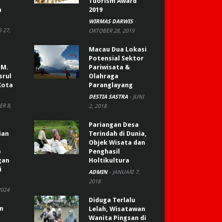
Tuorism Award
a
2019
WIRMAS DARWIS
-
 27,
OKTOBER 28, 2019
Macau Dua Lokasi
Potensial Sektor
 M.
Pariwisata &
srul
Olahraga
Kota
Paranglayang
DESTIA SASTRA
-
JUNI
R 8,
2, 2018
Pariangan Desa
ian
Terindah di Dunia,
Objek Wisata dan
p
Penghasil
gan
Holtikultura
i
ADMIN
-
JANUARI 7,
2018
2024
Diduga Terlalu
an
Lelah, Wisatawan
Wanita Pingsan di