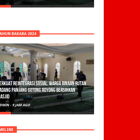
TAHUN BAKABA 2024
erkuat Reintegrasi Sosial, Warga Binaan Rutan
adang Panjang Gotong Royong Bersihkan
asjid
DMIN
-
9 JAM AGO
MELINE