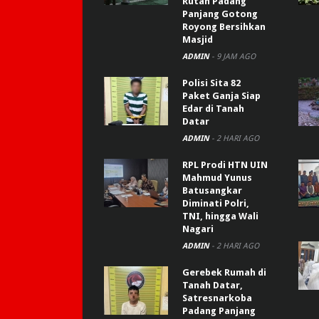
Rutan Padang
Panjang Gotong
Royong Bersihkan
Masjid
ADMIN
-
9 JAM AGO
Polisi Sita 82
Paket Ganja Siap
Edar di Tanah
Datar
ADMIN
-
2 HARI AGO
RPL Prodi HTN UIN
Mahmud Yunus
Batusangkar
Diminati Polri,
TNI, hingga Wali
Nagari
ADMIN
-
2 HARI AGO
Gerebek Rumah di
Tanah Datar,
Satresnarkoba
Padang Panjang