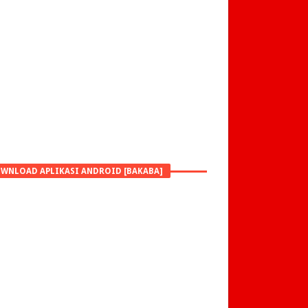
WNLOAD APLIKASI ANDROID [BAKABA]