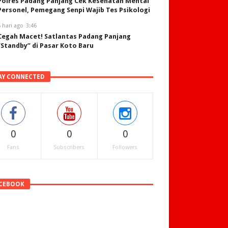
Polres Padang Panjang Cek Kesehatan Mental
Personel, Pemegang Senpi Wajib Tes Psikologi
 hari ago
3:46
Cegah Macet! Satlantas Padang Panjang
“Standby” di Pasar Koto Baru
AY CONNECTED
0
0
0
Fans
Subscribers
Followers
CEBOOK