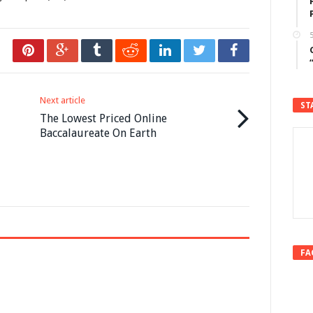
5
Next article
ST
The Lowest Priced Online
Baccalaureate On Earth
FA