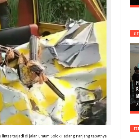
8 
P
P
M
A
TI
lu lintas terjadi di jalan umum Solok Padang Panjang tepatnya