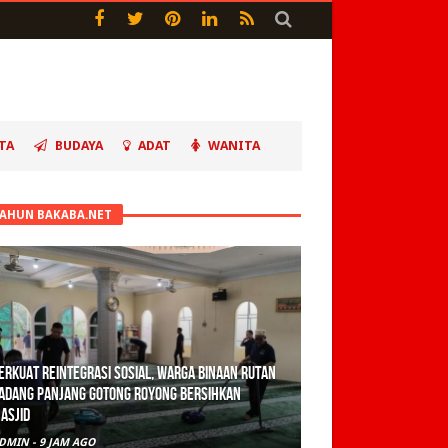
TA
BUDAYA
ADAT
WANITA
TAHUN BAKABA.NET
erkuat Reintegrasi Sosial, Warga Binaan Rutan
adang Panjang Gotong Royong Bersihkan
asjid
DMIN
-
9 JAM AGO