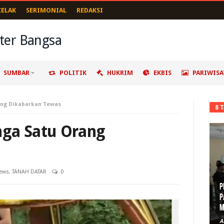
CELAK
SERIMONIAL
REDAKSI
SUMBAR
POLITIK
HUKRIM
EKBIS
PARIWISA
ang Dikabarkan Tewas
8 
nga Satu Orang
ews
,
TANAH DATAR
0
P
P
M
A