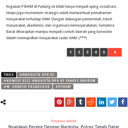
Kegiatan P5HAM di Padang ini tidak hanya menjadi ajang sosialisasi,
tetapi juga momentum strategis untuk memperkuat pemahaman
masyarakat terhadap HAM. Dengan dukungan pemerintah, tokoh
masyarakat, akademisi, dan organisasi kemasyarakatan, Sumatera
Barat diharapkan mampu menjadi contoh daerah yang konsisten
dalam mewujudkan masyarakat sadar HAM. (***)
1
2
3
4
5
6
TAGS
#ANGGOTA DPR RI
#KOMISI XIII ANGGOTA DPR RI FRAKSI NASDEM
#M. SHADIQ PASADIGOE
#P5HAM
Previous article
Nyatakan Perang Dengan Narkoba, Polres Tanah Datar