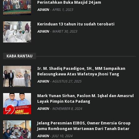
Perintahkan Buka Masjid 24 jam
ADMIN
-
APRIL 1, 2023
Kerinduan 13 tahun itu sudah terobati
ADMIN
-
MARET 30, 2023
KABA RANTAU
Ir. M. Shadiq Pasadigoe, SH., MM Sampaikan
Belasungkawa Atas Wafatnya Jhoni Tang
ADMIN
-
AGUSTUS 27, 2025
Mark Yunan Sirhan, Paslon M. Iqbal dan Amasrul
Layak Pimpin Kota Padang
ADMIN
-
NOVEMBER 8, 2024
Jelang Peresmian EIBOS, Owner Emersia Group
Jamu Rombongan Wartawan Dari Tanah Datar
ADMIN
-
JULI 10, 2024