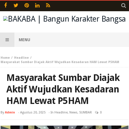
MENU
Home
Headline
Masyarakat Sumbar Diajak Aktif Wujudkan Kesadaran HAM Lewat P5HAM
Masyarakat Sumbar Diajak
Aktif Wujudkan Kesadaran
HAM Lewat P5HAM
By
Admin
-
Agustus 20, 2025
- In
Headline
,
News
,
SUMBAR
0