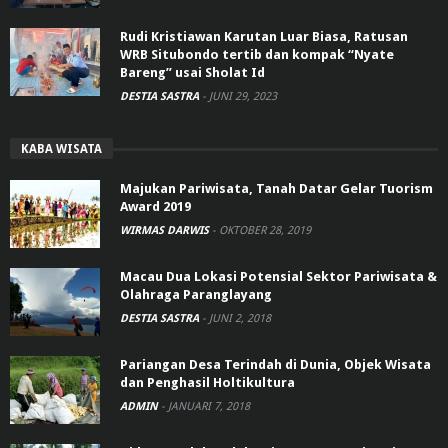
Rudi Kristiawan Karutan Luar Biasa, Ratusan
WRB Situbondo tertib dan kompak “Nyate
Bareng” usai Sholat Id
DESTIA SASTRA
-
JUNI 29, 2023
KABA WISATA
Majukan Pariwisata, Tanah Datar Gelar Tuorism
Award 2019
WIRMAS DARWIS
-
OKTOBER 28, 2019
Macau Dua Lokasi Potensial Sektor Pariwisata &
Olahraga Paranglayang
DESTIA SASTRA
-
JUNI 2, 2018
Pariangan Desa Terindah di Dunia, Objek Wisata
dan Penghasil Holtikultura
ADMIN
-
JANUARI 7, 2018