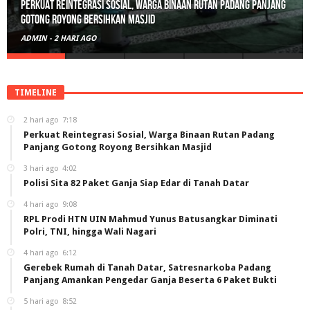
Perkuat Reintegrasi Sosial, Warga Binaan Rutan Padang Panjang
Gotong Royong Bersihkan Masjid
ADMIN
-
2 HARI AGO
TIMELINE
2 hari ago
7:18
Perkuat Reintegrasi Sosial, Warga Binaan Rutan Padang
Panjang Gotong Royong Bersihkan Masjid
3 hari ago
4:02
Polisi Sita 82 Paket Ganja Siap Edar di Tanah Datar
4 hari ago
9:08
RPL Prodi HTN UIN Mahmud Yunus Batusangkar Diminati
Polri, TNI, hingga Wali Nagari
4 hari ago
6:12
Gerebek Rumah di Tanah Datar, Satresnarkoba Padang
Panjang Amankan Pengedar Ganja Beserta 6 Paket Bukti
5 hari ago
8:52