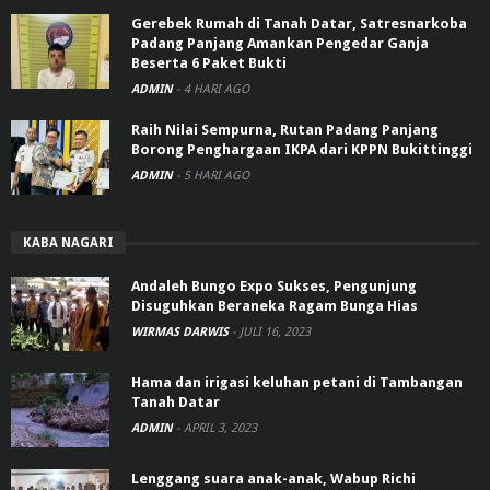
Gerebek Rumah di Tanah Datar, Satresnarkoba
Padang Panjang Amankan Pengedar Ganja
Beserta 6 Paket Bukti
ADMIN
-
4 HARI AGO
Raih Nilai Sempurna, Rutan Padang Panjang
Borong Penghargaan IKPA dari KPPN Bukittinggi
ADMIN
-
5 HARI AGO
KABA NAGARI
Andaleh Bungo Expo Sukses, Pengunjung
Disuguhkan Beraneka Ragam Bunga Hias
WIRMAS DARWIS
-
JULI 16, 2023
Hama dan irigasi keluhan petani di Tambangan
Tanah Datar
ADMIN
-
APRIL 3, 2023
Lenggang suara anak-anak, Wabup Richi