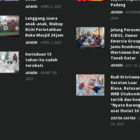
Padang
ADMIN
-
APRIL 3, 2023
ADMIN
-
NOVEMBE
Lenggang suara
2024
anak-anak, Wabup
Richi Perintahkan
Jelang Peresm
Buka Masjid 24 jam
EIBOS, Owner
Emersia Grou
ADMIN
-
APRIL 1, 2023
Jamu Rombon
Wartawan Dar
Kerinduan 13
Tanah Datar
tahun itu sudah
terobati
ADMIN
-
JULI 10, 
ADMIN
-
MARET 30,
Rudi Kristiaw
2023
Karutan Luar
Biasa, Ratusa
WRB Situbond
tertib dan k
“Nyate Bareng
usai Sholat Id
DESTIA SASTRA
-
29, 2023