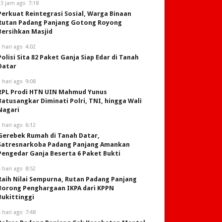
23 jam ago
7:18
Perkuat Reintegrasi Sosial, Warga Binaan
Rutan Padang Panjang Gotong Royong
Bersihkan Masjid
 hari ago
4:02
Polisi Sita 82 Paket Ganja Siap Edar di Tanah
Datar
 hari ago
9:08
RPL Prodi HTN UIN Mahmud Yunus
Batusangkar Diminati Polri, TNI, hingga Wali
Nagari
 hari ago
6:12
Gerebek Rumah di Tanah Datar,
Satresnarkoba Padang Panjang Amankan
Pengedar Ganja Beserta 6 Paket Bukti
 hari ago
8:52
Raih Nilai Sempurna, Rutan Padang Panjang
Borong Penghargaan IKPA dari KPPN
Bukittinggi
 hari ago
7:48