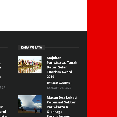
KABA WISATA
Majukan
,
Pariwisata, Tanah
n
Datar Gelar
Tuorism Award
a
2019
WIRMAS DARWIS
-
 27,
OKTOBER 28, 2019
Macau Dua Lokasi
Potensial Sektor
 M.
Pariwisata &
srul
Olahraga
Kota
Paranglayang