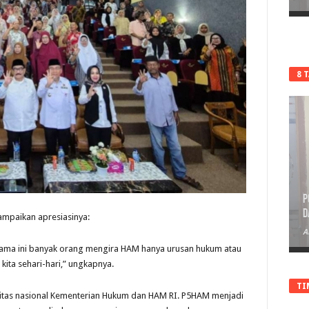
8 
P
D
ampaikan apresiasinya:
A
ama ini banyak orang mengira HAM hanya urusan hukum atau
ita sehari-hari,” ungkapnya.
TI
ritas nasional Kementerian Hukum dan HAM RI. P5HAM menjadi