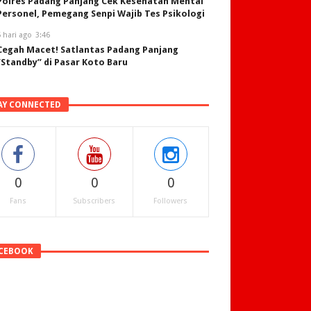
Polres Padang Panjang Cek Kesehatan Mental
Personel, Pemegang Senpi Wajib Tes Psikologi
 hari ago
3:46
Cegah Macet! Satlantas Padang Panjang
“Standby” di Pasar Koto Baru
AY CONNECTED
0
0
0
Fans
Subscribers
Followers
CEBOOK