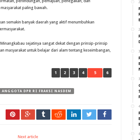
ormatan, perlindungan, pemajuan, penegakan, dan
 masyarakat paling bawah.
pkan semakin banyak daerah yang aktif menumbuhkan
ermasyarakat.
2
inangkabau sejatinya sangat dekat dengan prinsip-prinsip
an masyarakat untuk belajar dari alam tentang keseimbangan,
3
1
2
3
4
5
6
3
I ANGGOTA DPR RI FRAKSI NASDEM
4
4
Next article