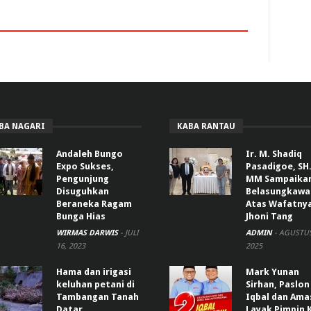
BA NAGARI
KABA RANTAU
Andaleh Bungo
Ir. M. Shadiq
Expo Sukses,
Pasadigoe, SH.
Pengunjung
MM Sampaika
Disuguhkan
Belasungkawa
Beraneka Ragam
Atas Wafatny
Bunga Hias
Jhoni Tang
WIRMAS DARWIS
-
JULI
ADMIN
-
AGUSTUS
16, 2023
2025
Hama dan irigasi
Mark Yunan
keluhan petani di
Sirhan, Paslon
Tambangan Tanah
Iqbal dan Ama
Datar
Layak Pimpin 