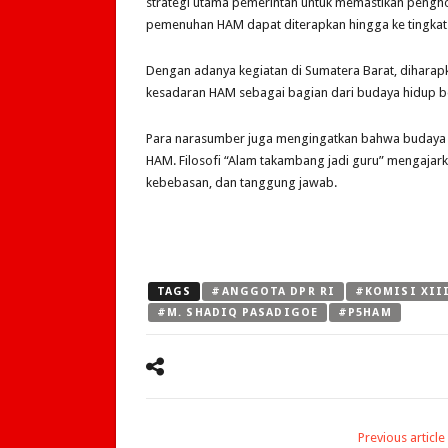
strategi utama pemerintah untuk memastikan pengh
pemenuhan HAM dapat diterapkan hingga ke tingkat
Dengan adanya kegiatan di Sumatera Barat, dihara
kesadaran HAM sebagai bagian dari budaya hidup b
Para narasumber juga mengingatkan bahwa budaya M
HAM. Filosofi “Alam takambang jadi guru” mengajark
kebebasan, dan tanggung jawab.
TAGS
#ANGGOTA DPR RI
#KOMISI XII
#M. SHADIQ PASADIGOE
#P5HAM
Previous article