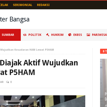
CELAK
SERIMONIAL
REDAKSI
SUMBAR
POLITIK
HUKRIM
EKBIS
PARIWISA
f Wujudkan Kesadaran HAM Lewat P5HAM
8 
Diajak Aktif Wujudkan
wat P5HAM
BAR
0
P
D
A