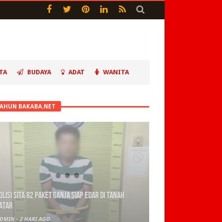
TA
BUDAYA
ADAT
WANITA
TAHUN BAKABA.NET
olisi Sita 82 Paket Ganja Siap Edar di Tanah
atar
DMIN
-
2 HARI AGO