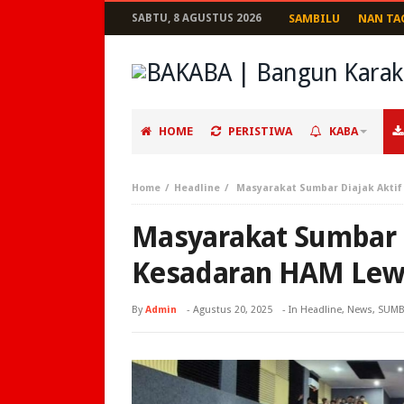
SABTU, 8 AGUSTUS 2026
SAMBILU
NAN TA
HOME
PERISTIWA
KABA
Home
Headline
Masyarakat Sumbar Diajak Akti
Masyarakat Sumbar 
Kesadaran HAM Le
By
Admin
-
Agustus 20, 2025
- In
Headline
,
News
,
SUM