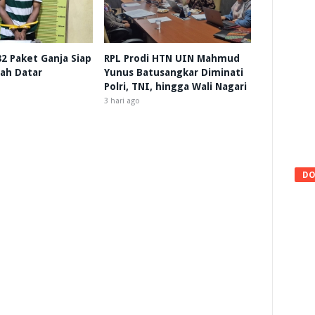
 82 Paket Ganja Siap
RPL Prodi HTN UIN Mahmud
nah Datar
Yunus Batusangkar Diminati
Polri, TNI, hingga Wali Nagari
3 hari ago
DO