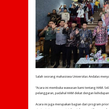
Salah seorang mahasiswa Universitas Andalas meny
“Acara ini membuka wawasan kami tentang HAM. Sel
pelanggaran, padahal HAM dekat dengan kehidupan k
Acara ini juga merupakan bagian dari program prio