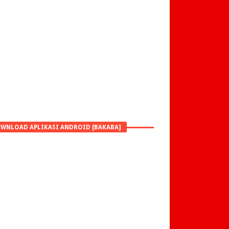
WNLOAD APLIKASI ANDROID [BAKABA]