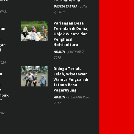
DESTIA SASTRA
-
JUNI
R 8,
2, 2018
Pariangan Desa
ian
Terindah di Dunia,
Objek Wisata dan
p
Penghasil
gan
Holtikultura
i
ADMIN
-
JANUARI 7,
2018
2024
Diduga Terlalu
an
Lelah, Wisatawan
Wanita Pingsan di
n
Istano Basa
o
Pagaruyung
ompak
ADMIN
-
DESEMBER 26,
”
2017
JUNI