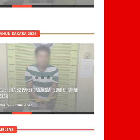
TAHUN BAKABA 2024
olisi Sita 82 Paket Ganja Siap Edar di Tanah
atar
DMIN
-
2 HARI AGO
MELINE