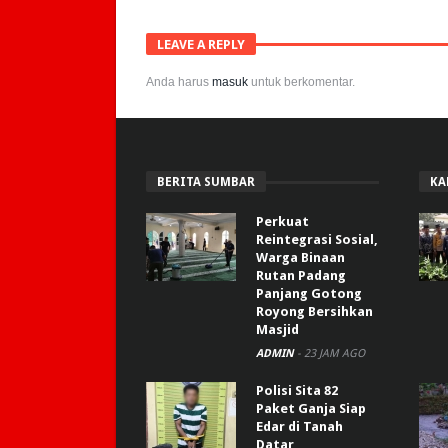
LEAVE A REPLY
Anda harus
masuk
untuk berkomentar.
BERITA SUMBAR
KA
Perkuat
Reintegrasi Sosial,
Warga Binaan
Rutan Padang
Panjang Gotong
Royong Bersihkan
Masjid
ADMIN
-
23 JAM AGO
Polisi Sita 82
Paket Ganja Siap
Edar di Tanah
Datar