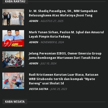
KABA RANTAU
Ir. M. Shadiq Pasadigoe, SH., MM Sampaikan
Belasungkawa Atas Wafatnya Jhoni Tang
ADMIN
-
AGUSTUS 27, 2025
Mark Yunan Sirhan, Paslon M. Iqbal dan Amasrul
Layak Pimpin Kota Padang
ADMIN
-
NOVEMBER 8, 2024
Jelang Peresmian EIBOS, Owner Emersia Group
Jamu Rombongan Wartawan Dari Tanah Datar
ADMIN
-
JULI 10, 2024
Rudi Kristiawan Karutan Luar Biasa, Ratusan
WRB Situbondo tertib dan kompak “Nyate
Bareng” usai Sholat Id
DESTIA SASTRA
-
JUNI 29, 2023
KABA WISATA