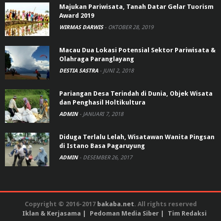
Majukan Pariwisata, Tanah Datar Gelar Tuorism
Award 2019
WIRMAS DARWIS
-
OKTOBER 28, 2019
Macau Dua Lokasi Potensial Sektor Pariwisata &
Olahraga Paranglayang
DESTIA SASTRA
-
JUNI 2, 2018
Pariangan Desa Terindah di Dunia, Objek Wisata
dan Penghasil Holtikultura
ADMIN
-
JANUARI 7, 2018
Diduga Terlalu Lelah, Wisatawan Wanita Pingsan
di Istano Basa Pagaruyung
ADMIN
-
DESEMBER 26, 2017
Copyright © 2016-2017
bakaba.net
. All rights reserved
Iklan & Kerjasama
Pedoman Media Siber
Tim Redaksi