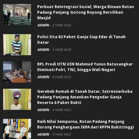
Perkuat Reintegrasi Sosial, Warga Binaan Rutan
Padang Panjang Gotong Royong Bersihkan
Masjid
ADMIN
-
2 HARI AGO
Polisi Sita 82 Paket Ganja Siap Edar di Tanah
Datar
ADMIN
-
3 HARI AGO
RPL Prodi HTN UIN Mahmud Yunus Batusangkar
Diminati Polri, TNI, hingga Wali Nagari
ADMIN
-
4 HARI AGO
Gerebek Rumah di Tanah Datar, Satresnarkoba
Padang Panjang Amankan Pengedar Ganja
Beserta 6 Paket Bukti
ADMIN
-
4 HARI AGO
Raih Nilai Sempurna, Rutan Padang Panjang
Borong Penghargaan IKPA dari KPPN Bukittinggi
ADMIN
-
5 HARI AGO