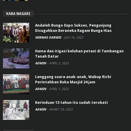
KABA NAGARI
Andaleh Bungo Expo Sukses, Pengunjung
Disuguhkan Beraneka Ragam Bunga Hias
WIRMAS DARWIS
-
JULI 16, 2023
Hama dan irigasi keluhan petani di Tambangan
Tanah Datar
ADMIN
-
APRIL 3, 2023
Lenggang suara anak-anak, Wabup Richi
Perintahkan Buka Masjid 24 jam
ADMIN
-
APRIL 1, 2023
Kerinduan 13 tahun itu sudah terobati
ADMIN
-
MARET 30, 2023