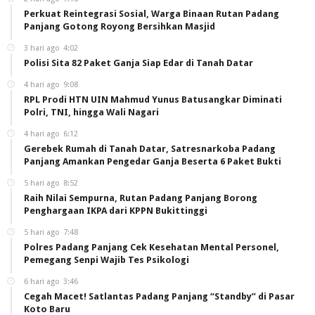
Perkuat Reintegrasi Sosial, Warga Binaan Rutan Padang
Panjang Gotong Royong Bersihkan Masjid
3 hari ago
4:02
Polisi Sita 82 Paket Ganja Siap Edar di Tanah Datar
4 hari ago
9:08
RPL Prodi HTN UIN Mahmud Yunus Batusangkar Diminati
Polri, TNI, hingga Wali Nagari
4 hari ago
6:12
Gerebek Rumah di Tanah Datar, Satresnarkoba Padang
Panjang Amankan Pengedar Ganja Beserta 6 Paket Bukti
5 hari ago
8:52
Raih Nilai Sempurna, Rutan Padang Panjang Borong
Penghargaan IKPA dari KPPN Bukittinggi
5 hari ago
7:48
Polres Padang Panjang Cek Kesehatan Mental Personel,
Pemegang Senpi Wajib Tes Psikologi
6 hari ago
3:46
Cegah Macet! Satlantas Padang Panjang “Standby” di Pasar
Koto Baru