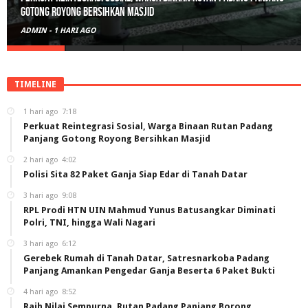
Polisi Sita 82 Paket Ganja Siap Edar di Tanah Datar
ADMIN
-
2 HARI AGO
TIMELINE
1 hari ago
7:18
Perkuat Reintegrasi Sosial, Warga Binaan Rutan Padang
Panjang Gotong Royong Bersihkan Masjid
2 hari ago
4:02
Polisi Sita 82 Paket Ganja Siap Edar di Tanah Datar
3 hari ago
9:08
RPL Prodi HTN UIN Mahmud Yunus Batusangkar Diminati
Polri, TNI, hingga Wali Nagari
3 hari ago
6:12
Gerebek Rumah di Tanah Datar, Satresnarkoba Padang
Panjang Amankan Pengedar Ganja Beserta 6 Paket Bukti
4 hari ago
8:52
Raih Nilai Sempurna, Rutan Padang Panjang Borong