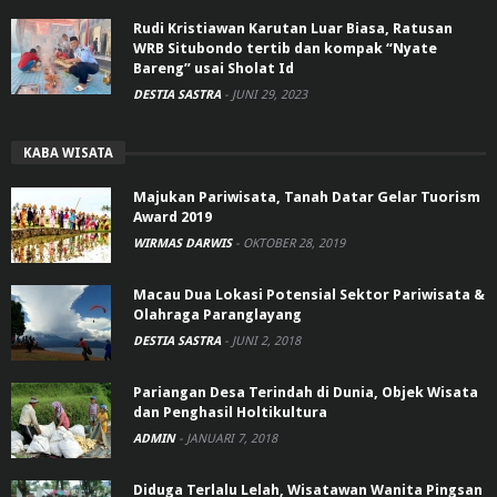
Rudi Kristiawan Karutan Luar Biasa, Ratusan
WRB Situbondo tertib dan kompak “Nyate
Bareng” usai Sholat Id
DESTIA SASTRA
-
JUNI 29, 2023
KABA WISATA
Majukan Pariwisata, Tanah Datar Gelar Tuorism
Award 2019
WIRMAS DARWIS
-
OKTOBER 28, 2019
Macau Dua Lokasi Potensial Sektor Pariwisata &
Olahraga Paranglayang
DESTIA SASTRA
-
JUNI 2, 2018
Pariangan Desa Terindah di Dunia, Objek Wisata
dan Penghasil Holtikultura
ADMIN
-
JANUARI 7, 2018
Diduga Terlalu Lelah, Wisatawan Wanita Pingsan