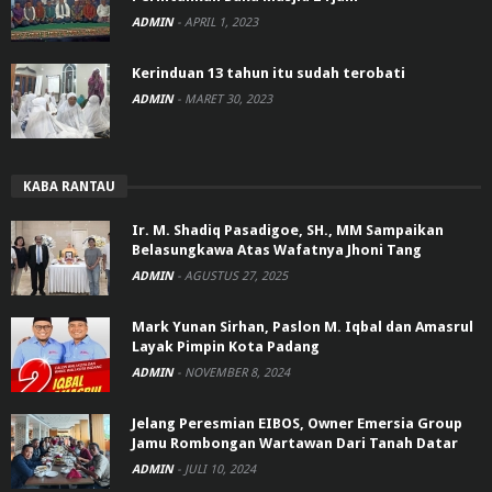
ADMIN
-
APRIL 1, 2023
Kerinduan 13 tahun itu sudah terobati
ADMIN
-
MARET 30, 2023
KABA RANTAU
Ir. M. Shadiq Pasadigoe, SH., MM Sampaikan
Belasungkawa Atas Wafatnya Jhoni Tang
ADMIN
-
AGUSTUS 27, 2025
Mark Yunan Sirhan, Paslon M. Iqbal dan Amasrul
Layak Pimpin Kota Padang
ADMIN
-
NOVEMBER 8, 2024
Jelang Peresmian EIBOS, Owner Emersia Group
Jamu Rombongan Wartawan Dari Tanah Datar
ADMIN
-
JULI 10, 2024