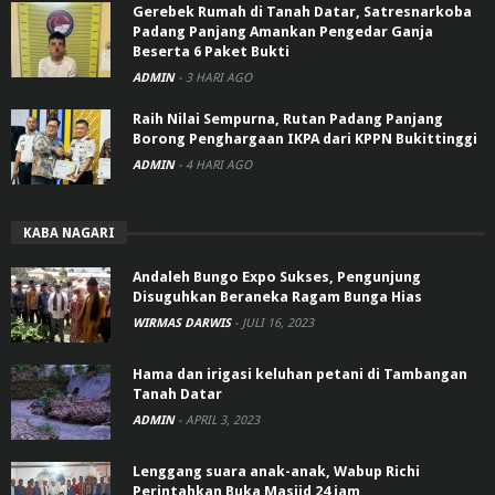
Gerebek Rumah di Tanah Datar, Satresnarkoba
Padang Panjang Amankan Pengedar Ganja
Beserta 6 Paket Bukti
ADMIN
-
3 HARI AGO
Raih Nilai Sempurna, Rutan Padang Panjang
Borong Penghargaan IKPA dari KPPN Bukittinggi
ADMIN
-
4 HARI AGO
KABA NAGARI
Andaleh Bungo Expo Sukses, Pengunjung
Disuguhkan Beraneka Ragam Bunga Hias
WIRMAS DARWIS
-
JULI 16, 2023
Hama dan irigasi keluhan petani di Tambangan
Tanah Datar
ADMIN
-
APRIL 3, 2023
Lenggang suara anak-anak, Wabup Richi
Perintahkan Buka Masjid 24 jam