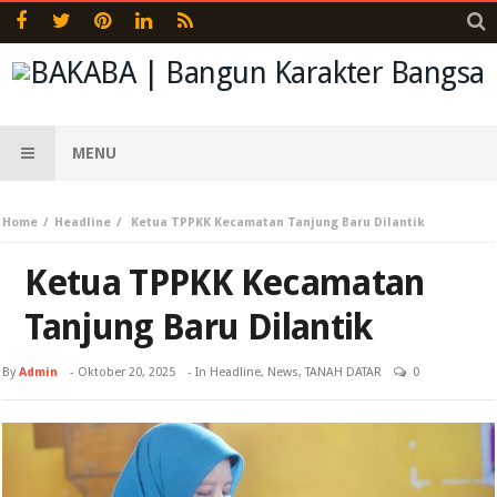
MENU
Home
Headline
Ketua TPPKK Kecamatan Tanjung Baru Dilantik
Ketua TPPKK Kecamatan
Tanjung Baru Dilantik
By
Admin
-
Oktober 20, 2025
- In
Headline
,
News
,
TANAH DATAR
0