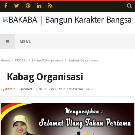
MENU
Home
PROFIL
Iklan & Kerjasama
Kabag Organisasi
Kabag Organisasi
By
Admin
-
Januari 10, 2018
- In
Iklan & Kerjasama
0