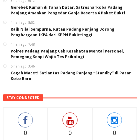
3 hari ago
6:12
Gerebek Rumah di Tanah Datar, Satresnarkoba Padang
Panjang Amankan Pengedar Ganja Beserta 6 Paket Bukti
4 hari ago
8:52
Raih Nilai Sempurna, Rutan Padang Panjang Borong
Penghargaan IKPA dari KPPN Bukittinggi
4 hari ago
7:48
Polres Padang Panjang Cek Kesehatan Mental Personel,
Pemegang Senpi Wajib Tes Psikologi
5 hari ago
3:46
Cegah Macet! Satlantas Padang Panjang “Standby” di Pasar
Koto Baru
STAY CONNECTED
0
0
0