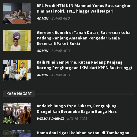
RPL Prodi HTN UIN Mahmud Yunus Batusangkar
Diminati Polri, TNI, hingga Wali Nagari
ADMIN
-
3 HARI AGO
Gerebek Rumah di Tanah Datar, Satresnarkoba
Padang Panjang Amankan Pengedar Ganja
Beserta 6 Paket Bukti
ADMIN
-
3 HARI AGO
Raih Nilai Sempurna, Rutan Padang Panjang
Borong Penghargaan IKPA dari KPPN Bukittinggi
ADMIN
-
4 HARI AGO
KABA NAGARI
Andaleh Bungo Expo Sukses, Pengunjung
Disuguhkan Beraneka Ragam Bunga Hias
WIRMAS DARWIS
-
JULI 16, 2023
Hama dan irigasi keluhan petani di Tambangan