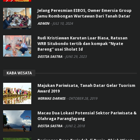
Jelang Peresmian EIBOS, Owner Emersia Group
Jamu Rombongan Wartawan Dari Tanah Datar
ADMIN
-
JULI 10, 2024
Rudi Kristiawan Karutan Luar Biasa, Ratusan
WRB Situbondo tertib dan kompak “Nyate
Bareng” usai Sholat Id
DESTIA SASTRA
-
JUNI 29, 2023
KABA WISATA
Majukan Pariwisata, Tanah Datar Gelar Tuorism
Award 2019
WIRMAS DARWIS
-
OKTOBER 28, 2019
Macau Dua Lokasi Potensial Sektor Pariwisata &
Olahraga Paranglayang
DESTIA SASTRA
-
JUNI 2, 2018