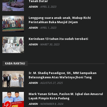
Tanah Datar
ADMIN
-
APRIL 3, 2023
Lenggang suara anak-anak, Wabup Richi
Perintahkan Buka Masjid 24 jam
ADMIN
-
APRIL 1, 2023
Kerinduan 13 tahun itu sudah terobati
ADMIN
-
MARET 30, 2023
KABA RANTAU
Ir. M. Shadiq Pasadigoe, SH., MM Sampaikan
Belasungkawa Atas Wafatnya Jhoni Tang
ADMIN
-
AGUSTUS 27, 2025
Mark Yunan Sirhan, Paslon M. Iqbal dan Amasrul
Layak Pimpin Kota Padang
ADMIN
-
NOVEMBER 8, 2024