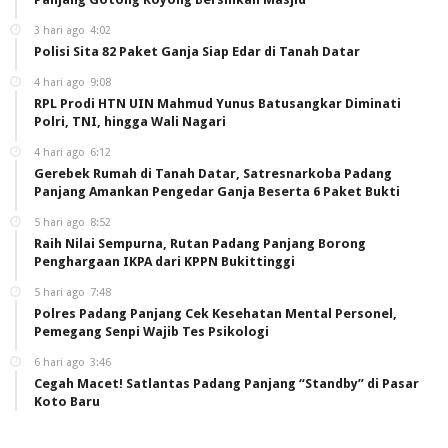
3 hari ago
4:02
Polisi Sita 82 Paket Ganja Siap Edar di Tanah Datar
4 hari ago
9:08
RPL Prodi HTN UIN Mahmud Yunus Batusangkar Diminati
Polri, TNI, hingga Wali Nagari
4 hari ago
6:12
Gerebek Rumah di Tanah Datar, Satresnarkoba Padang
Panjang Amankan Pengedar Ganja Beserta 6 Paket Bukti
5 hari ago
8:52
Raih Nilai Sempurna, Rutan Padang Panjang Borong
Penghargaan IKPA dari KPPN Bukittinggi
5 hari ago
7:48
Polres Padang Panjang Cek Kesehatan Mental Personel,
Pemegang Senpi Wajib Tes Psikologi
6 hari ago
3:46
Cegah Macet! Satlantas Padang Panjang “Standby” di Pasar
Koto Baru