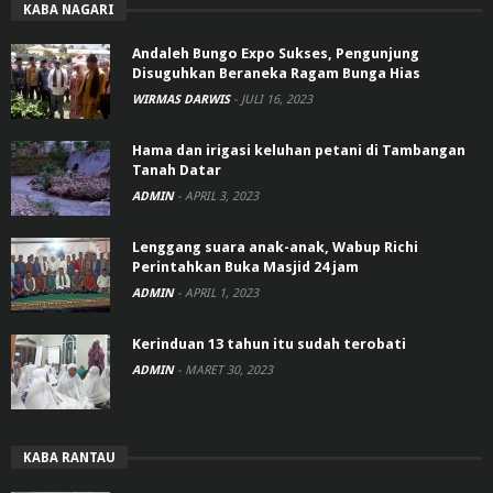
KABA NAGARI
Andaleh Bungo Expo Sukses, Pengunjung
Disuguhkan Beraneka Ragam Bunga Hias
WIRMAS DARWIS
-
JULI 16, 2023
Hama dan irigasi keluhan petani di Tambangan
Tanah Datar
ADMIN
-
APRIL 3, 2023
Lenggang suara anak-anak, Wabup Richi
Perintahkan Buka Masjid 24 jam
ADMIN
-
APRIL 1, 2023
Kerinduan 13 tahun itu sudah terobati
ADMIN
-
MARET 30, 2023
KABA RANTAU