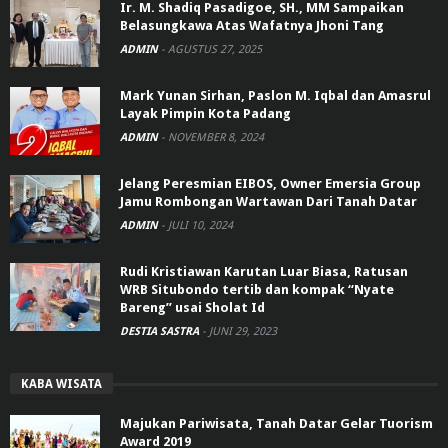
Ir. M. Shadiq Pasadigoe, SH., MM Sampaikan
Belasungkawa Atas Wafatnya Jhoni Tang
ADMIN
-
AGUSTUS 27, 2025
Mark Yunan Sirhan, Paslon M. Iqbal dan Amasrul
Layak Pimpin Kota Padang
ADMIN
-
NOVEMBER 8, 2024
Jelang Peresmian EIBOS, Owner Emersia Group
Jamu Rombongan Wartawan Dari Tanah Datar
ADMIN
-
JULI 10, 2024
Rudi Kristiawan Karutan Luar Biasa, Ratusan
WRB Situbondo tertib dan kompak “Nyate
Bareng” usai Sholat Id
DESTIA SASTRA
-
JUNI 29, 2023
KABA WISATA
Majukan Pariwisata, Tanah Datar Gelar Tuorism
Award 2019