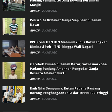
Padang Panjang Gotong Royong Bersihkan
Masjid
ADMIN
-
2 HARI AGO
Polisi Sita 82 Paket Ganja Siap Edar di Tanah
Datar
ADMIN
-
3 HARI AGO
RPL Prodi HTN UIN Mahmud Yunus Batusangkar
Diminati Polri, TNI, hingga Wali Nagari
ADMIN
-
4 HARI AGO
Gerebek Rumah di Tanah Datar, Satresnarkoba
Padang Panjang Amankan Pengedar Ganja
Beserta 6 Paket Bukti
ADMIN
-
4 HARI AGO
Raih Nilai Sempurna, Rutan Padang Panjang
Borong Penghargaan IKPA dari KPPN Bukittinggi
ADMIN
-
5 HARI AGO