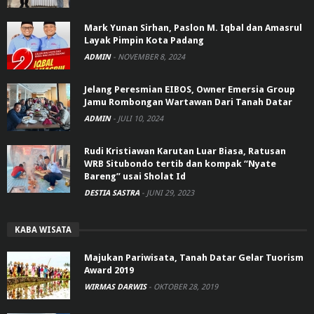
Mark Yunan Sirhan, Paslon M. Iqbal dan Amasrul
Layak Pimpin Kota Padang
ADMIN
-
NOVEMBER 8, 2024
Jelang Peresmian EIBOS, Owner Emersia Group
Jamu Rombongan Wartawan Dari Tanah Datar
ADMIN
-
JULI 10, 2024
Rudi Kristiawan Karutan Luar Biasa, Ratusan
WRB Situbondo tertib dan kompak “Nyate
Bareng” usai Sholat Id
DESTIA SASTRA
-
JUNI 29, 2023
KABA WISATA
Majukan Pariwisata, Tanah Datar Gelar Tuorism
Award 2019
WIRMAS DARWIS
-
OKTOBER 28, 2019