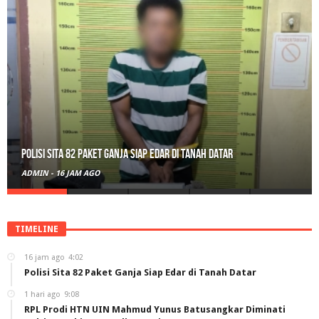
RPL Prodi HTN UIN Mahmud Yunus Batusangkar Diminati Polri, TNI,
hingga Wali Nagari
ADMIN
-
1 HARI AGO
TIMELINE
16 jam ago
4:02
Polisi Sita 82 Paket Ganja Siap Edar di Tanah Datar
1 hari ago
9:08
RPL Prodi HTN UIN Mahmud Yunus Batusangkar Diminati