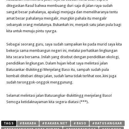
ditegaskan Rasul bahwa membuang duri saja di jalan raya sudah
sangat besar pahalanya, apalagi menjaga dan memeliharanya tentu
amat besar pahalanya mengalir, mungkin pahala itu mengalir
sebanyak orang melaluinya. Bukankah ini, menjadi satu jalan pula bagi
kita untuk menuju pintu syurga.
Sebagai seorang guru, saya sudah sampaikan ke pada murid saya kita
bekerja sama membangun negeri ini, melalui perhatikan lingkungan
kita secara bersama. Inilah yang disebut dengan pendidikan ekologi,
pendidikan lingkungan. Dalam hujan lebat saya melintasi jalan
Batusankar-Bukitinggi Menjelang Baso itu, sampah sudah pula
kembali ditebari ditepi jalan, sudah lama tidak terlihat eee..kini juga
sudah teronggok-onggok menggunung.
Selamat melintasi jalan Batusangkar-Bukittingg menjelang Baso!
Semoga ketidaknayaman kita segera diatasi (***).
TAGS
#BAKABA
#BAKABA.NET
#BASO
#BATUSANGKAR