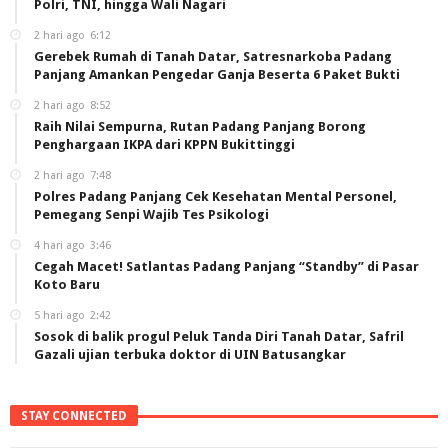
Polri, TNI, hingga Wali Nagari
2 hari ago
6:12
Gerebek Rumah di Tanah Datar, Satresnarkoba Padang
Panjang Amankan Pengedar Ganja Beserta 6 Paket Bukti
2 hari ago
8:52
Raih Nilai Sempurna, Rutan Padang Panjang Borong
Penghargaan IKPA dari KPPN Bukittinggi
2 hari ago
7:48
Polres Padang Panjang Cek Kesehatan Mental Personel,
Pemegang Senpi Wajib Tes Psikologi
4 hari ago
3:46
Cegah Macet! Satlantas Padang Panjang “Standby” di Pasar
Koto Baru
5 hari ago
2:42
Sosok di balik progul Peluk Tanda Diri Tanah Datar, Safril
Gazali ujian terbuka doktor di UIN Batusangkar
STAY CONNECTED