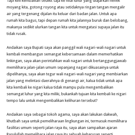
Tapi kini kembalilah sedikit saja ke nilai luhur yang diajarkan nenek
moyang kita, gotong royong atau setidaknya ringan tangan mengalir
air yang tergenang dijalan itu keluar dari badan jalan. Untuk apa
rumah kita bagus, tapi depan rumah kita jalannya buruk dan belobang,
makanya sedikit ulurkan tangan kita untuk mengatasi supaya jalan itu
tidak rusak.
Andaikan saya Bupati saya akan panggil wali nagari-wali nagari untuk
kembali membangun semangat kebersamaan dalam memerhatikan
linkingan, saya akan perintahkan wali nagari untuk bertanggungjawab
memilihara jalan-jalan umum sepanjang nagari dikuasainya untuk
dipelihanya, saya akan tegur wali nagari-wali nagari yang membiarkan
jalan yang melintasi daerahnya di genangi air, kalua tidak untuk apa
kita kembali ke nigari kalua tidak mampu pula mengembalikan
semangat luhur yang kita miliki, bukankah tujuan kita kembali ke nigari
tempo lalu untuk mengembalikan kelihuran tersebut?
Andaikan saya sebagai tokoh agama, saya akan lakukan dakwah,
khutbah saya untuk pemeliharaan lingkungan ini, termasuk memilihara
fasilitas umum seperti jalan raya itu, saya akan sampaikan ajaran
Rasulullah memelihara jalan raya itu sebuah keharusan seperti