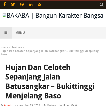
MENU
Home
Feature
Hujan Dan Celoteh Sepanjang Jalan Batusangkar – Bukittinggi Menjelang
Baso
Hujan Dan Celoteh
Sepanjang Jalan
Batusangkar – Bukittinggi
Menjelang Baso
By
Admin
-
November 23, 2022
- In
Feature
,
Headline
0