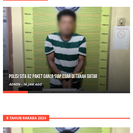
RPL Prodi HTN UIN Mahmud Yunus Batusangkar Diminati Polri, TNI,
hingga Wali Nagari
ADMIN
-
1 HARI AGO
8 TAHUN BAKABA 2024