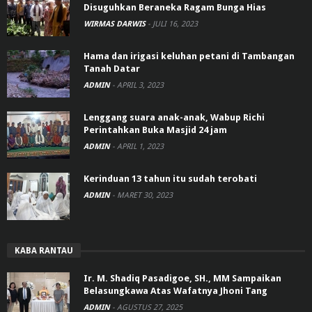
Disuguhkan Beraneka Ragam Bunga Hias
WIRMAS DARWIS
-
JULI 16, 2023
Hama dan irigasi keluhan petani di Tambangan
Tanah Datar
ADMIN
-
APRIL 3, 2023
Lenggang suara anak-anak, Wabup Richi
Perintahkan Buka Masjid 24 jam
ADMIN
-
APRIL 1, 2023
Kerinduan 13 tahun itu sudah terobati
ADMIN
-
MARET 30, 2023
KABA RANTAU
Ir. M. Shadiq Pasadigoe, SH., MM Sampaikan
Belasungkawa Atas Wafatnya Jhoni Tang
ADMIN
-
AGUSTUS 27, 2025