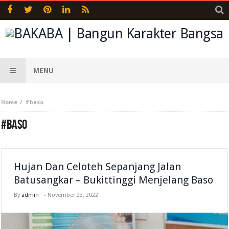
MENU
Home
#baso
#BASO
Hujan Dan Celoteh Sepanjang Jalan
Batusangkar – Bukittinggi Menjelang Baso
By
admin
-
November 23, 2022