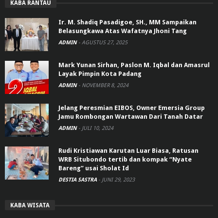
KABA RANTAU
Ir. M. Shadiq Pasadigoe, SH., MM Sampaikan
Belasungkawa Atas Wafatnya Jhoni Tang
ADMIN
-
AGUSTUS 27, 2025
Mark Yunan Sirhan, Paslon M. Iqbal dan Amasrul
Layak Pimpin Kota Padang
ADMIN
-
NOVEMBER 8, 2024
Jelang Peresmian EIBOS, Owner Emersia Group
Jamu Rombongan Wartawan Dari Tanah Datar
ADMIN
-
JULI 10, 2024
Rudi Kristiawan Karutan Luar Biasa, Ratusan
WRB Situbondo tertib dan kompak “Nyate
Bareng” usai Sholat Id
DESTIA SASTRA
-
JUNI 29, 2023
KABA WISATA