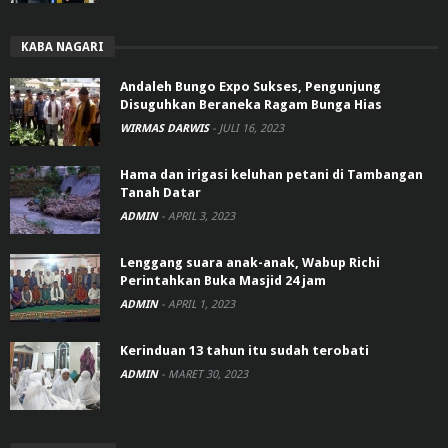
KABA NAGARI
Andaleh Bungo Expo Sukses, Pengunjung
Disuguhkan Beraneka Ragam Bunga Hias
WIRMAS DARWIS
-
JULI 16, 2023
Hama dan irigasi keluhan petani di Tambangan
Tanah Datar
ADMIN
-
APRIL 3, 2023
Lenggang suara anak-anak, Wabup Richi
Perintahkan Buka Masjid 24 jam
ADMIN
-
APRIL 1, 2023
Kerinduan 13 tahun itu sudah terobati
ADMIN
-
MARET 30, 2023