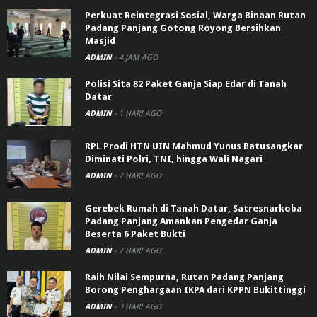
Perkuat Reintegrasi Sosial, Warga Binaan Rutan
Padang Panjang Gotong Royong Bersihkan
Masjid
ADMIN
-
4 JAM AGO
Polisi Sita 82 Paket Ganja Siap Edar di Tanah
Datar
ADMIN
-
1 HARI AGO
RPL Prodi HTN UIN Mahmud Yunus Batusangkar
Diminati Polri, TNI, hingga Wali Nagari
ADMIN
-
2 HARI AGO
Gerebek Rumah di Tanah Datar, Satresnarkoba
Padang Panjang Amankan Pengedar Ganja
Beserta 6 Paket Bukti
ADMIN
-
2 HARI AGO
Raih Nilai Sempurna, Rutan Padang Panjang
Borong Penghargaan IKPA dari KPPN Bukittinggi
ADMIN
-
3 HARI AGO