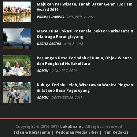
Majukan Pariwisata, Tanah Datar Gelar Tuorism
Award 2019
WIRMAS DARWIS
-
OKTOBER 28, 2019
Macau Dua Lokasi Potensial Sektor Pariwisata &
Olahraga Paranglayang
DESTIA SASTRA
-
JUNI 2, 2018
Pariangan Desa Terindah di Dunia, Objek Wisata
dan Penghasil Holtikultura
ADMIN
-
JANUARI 7, 2018
Diduga Terlalu Lelah, Wisatawan Wanita Pingsan
di Istano Basa Pagaruyung
ADMIN
-
DESEMBER 26, 2017
Copyright © 2016-2017
bakaba.net
. All rights reserved
Iklan & Kerjasama
Pedoman Media Siber
Tim Redaksi