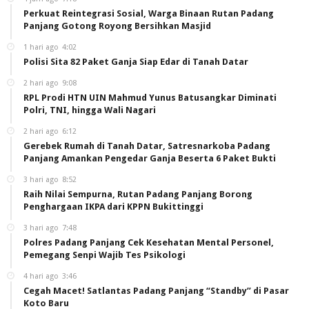
Perkuat Reintegrasi Sosial, Warga Binaan Rutan Padang
Panjang Gotong Royong Bersihkan Masjid
1 hari ago
4:02
Polisi Sita 82 Paket Ganja Siap Edar di Tanah Datar
2 hari ago
9:08
RPL Prodi HTN UIN Mahmud Yunus Batusangkar Diminati
Polri, TNI, hingga Wali Nagari
2 hari ago
6:12
Gerebek Rumah di Tanah Datar, Satresnarkoba Padang
Panjang Amankan Pengedar Ganja Beserta 6 Paket Bukti
3 hari ago
8:52
Raih Nilai Sempurna, Rutan Padang Panjang Borong
Penghargaan IKPA dari KPPN Bukittinggi
3 hari ago
7:48
Polres Padang Panjang Cek Kesehatan Mental Personel,
Pemegang Senpi Wajib Tes Psikologi
4 hari ago
3:46
Cegah Macet! Satlantas Padang Panjang “Standby” di Pasar
Koto Baru