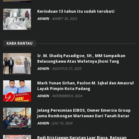
Kerinduan 13 tahun itu sudah terobati
ADMIN
-
MARET 30, 2023
KABA RANTAU
Ir. M. Shadiq Pasadigoe, SH., MM Sampaikan
Belasungkawa Atas Wafatnya Jhoni Tang
ADMIN
-
AGUSTUS 27, 2025
Mark Yunan Sirhan, Paslon M. Iqbal dan Amasrul
Layak Pimpin Kota Padang
ADMIN
-
NOVEMBER 8, 2024
Jelang Peresmian EIBOS, Owner Emersia Group
Jamu Rombongan Wartawan Dari Tanah Datar
ADMIN
-
JULI 10, 2024
Rudi Kristiawan Karutan Luar Biasa, Ratusan