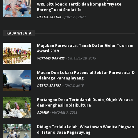
WRB Situbondo tertib dan kompak “Nyate
Bareng” usai Sholat Id
DESTIA SASTRA
-
JUNI 29, 2023
KABA WISATA
Majukan Pariwisata, Tanah Datar Gelar Tuorism
Award 2019
WIRMAS DARWIS
-
OKTOBER 28, 2019
Macau Dua Lokasi Potensial Sektor Pariwisata &
Olahraga Paranglayang
DESTIA SASTRA
-
JUNI 2, 2018
Pariangan Desa Terindah di Dunia, Objek Wisata
dan Penghasil Holtikultura
ADMIN
-
JANUARI 7, 2018
Diduga Terlalu Lelah, Wisatawan Wanita Pingsan
di Istano Basa Pagaruyung