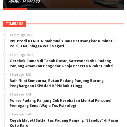
ADMIN
-
17 JAM AGO
TIMELINE
14 jam ago
9:08
RPL Prodi HTN UIN Mahmud Yunus Batusangkar Diminati
Polri, TNI, hingga Wali Nagari
17 jam ago
6:12
Gerebek Rumah di Tanah Datar, Satresnarkoba Padang
Panjang Amankan Pengedar Ganja Beserta 6 Paket Bukti
2 hari ago
8:52
Raih Nilai Sempurna, Rutan Padang Panjang Borong
Penghargaan IKPA dari KPPN Bukittinggi
2 hari ago
7:48
Polres Padang Panjang Cek Kesehatan Mental Personel,
Pemegang Senpi Wajib Tes Psikologi
3 hari ago
3:46
Cegah Macet! Satlantas Padang Panjang “Standby” di Pasar
Koto Baru