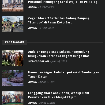
Personel, Pemegang Senpi Wajib Tes Psikologi
ADMIN
-
2 HARI AGO
Cegah Macet! Satlantas Padang Panjang
“Standby” di Pasar Koto Baru
ADMIN
-
3 HARI AGO
KABA NAGARI
Andaleh Bungo Expo Sukses, Pengunjung
Disuguhkan Beraneka Ragam Bunga Hias
WIRMAS DARWIS
-
JULI 16, 2023
Hama dan irigasi keluhan petani di Tambangan
Tanah Datar
ADMIN
-
APRIL 3, 2023
Lenggang suara anak-anak, Wabup Richi
Perintahkan Buka Masjid 24 jam
ADMIN
-
APRIL 1, 2023