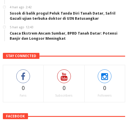
4 hari ago
2:42
Sosok di balik progul Peluk Tanda Diri Tanah Datar, Safril
Gazali ujian terbuka doktor di UIN Batusangkar
5 hari ago
12:43
Cuaca Ekstrem Ancam Sumbar, BPBD Tanah Datar: Potensi
Banjir dan Longsor Meningkat
STAY CONNECTED
0
0
0
Fans
Subscribers
Followers
FACEBOOK