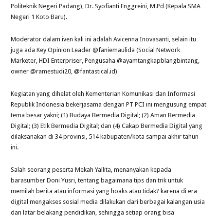
Politeknik Negeri Padang), Dr. Syofianti Enggreini, M.Pd (Kepala SMA
Negeri 1 Koto Baru).
Moderator dalam iven kali ini adalah Avicenna Inovasanti, selain itu
juga ada Key Opinion Leader @faniemaulida (Social Network
Marketer, HDI Enterpriser, Pengusaha @ayamtangkapblangbintang,
owner @ramestudi20, @fantastical.id)
Kegiatan yang dihelat oleh Kementerian Komunikasi dan Informasi
Republik Indonesia bekerjasama dengan PT PCI ini mengusung empat
tema besar yakni; (1) Budaya Bermedia Digital; (2) Aman Bermedia
Digital; (3) Etik Bermedia Digital; dan (4) Cakap Bermedia Digital yang
dilaksanakan di 34 provinsi, 514 kabupaten/kota sampai akhir tahun
ini.
Salah seorang peserta Mekah Yallita, menanyakan kepada
barasumber Doni Yusri, tentang bagaimana tips dan trik untuk
memilah berita atau informasi yang hoaks atau tidak? karena di era
digital mengakses sosial media dilakukan dari berbagai kalangan usia
dan latar belakang pendidikan, sehingga setiap orang bisa