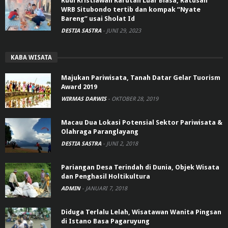
Rudi Kristiawan Karutan Luar Biasa, Ratusan
WRB Situbondo tertib dan kompak “Nyate
Bareng” usai Sholat Id
DESTIA SASTRA
-
JUNI 29, 2023
KABA WISATA
Majukan Pariwisata, Tanah Datar Gelar Tuorism
Award 2019
WIRMAS DARWIS
-
OKTOBER 28, 2019
Macau Dua Lokasi Potensial Sektor Pariwisata &
Olahraga Paranglayang
DESTIA SASTRA
-
JUNI 2, 2018
Pariangan Desa Terindah di Dunia, Objek Wisata
dan Penghasil Holtikultura
ADMIN
-
JANUARI 7, 2018
Diduga Terlalu Lelah, Wisatawan Wanita Pingsan
di Istano Basa Pagaruyung