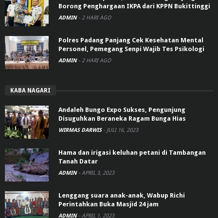
Borong Penghargaan IKPA dari KPPN Bukittinggi
ADMIN
-
2 HARI AGO
Polres Padang Panjang Cek Kesehatan Mental
Personel, Pemegang Senpi Wajib Tes Psikologi
ADMIN
-
2 HARI AGO
KABA NAGARI
Andaleh Bungo Expo Sukses, Pengunjung
Disuguhkan Beraneka Ragam Bunga Hias
WIRMAS DARWIS
-
JULI 16, 2023
Hama dan irigasi keluhan petani di Tambangan
Tanah Datar
ADMIN
-
APRIL 3, 2023
Lenggang suara anak-anak, Wabup Richi
Perintahkan Buka Masjid 24 jam
ADMIN
-
APRIL 1, 2023