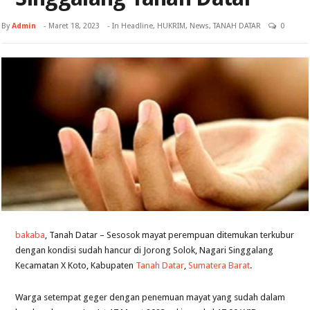
By
Admin
-
Maret 18, 2023
- In
Headline
,
HUKRIM
,
News
,
TANAH DATAR
0
bakaba
, Tanah Datar – Sesosok mayat perempuan ditemukan terkubur
dengan kondisi sudah hancur di Jorong Solok, Nagari Singgalang
Kecamatan X Koto, Kabupaten
Tanah Datar
,
Sumatera Barat
.
Warga setempat geger dengan penemuan mayat yang sudah dalam