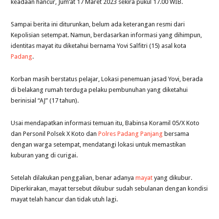
keadaan hancur, Jum’at 17 Maret 2023 sekira pukul 17.00 WIB.
Sampai berita ini diturunkan, belum ada keterangan resmi dari
Kepolisian setempat. Namun, berdasarkan informasi yang dihimpun,
identitas mayat itu diketahui bernama Yovi Salfitri (15) asal kota
Padang
.
Korban masih berstatus pelajar, Lokasi penemuan jasad Yovi, berada
di belakang rumah terduga pelaku pembunuhan yang diketahui
berinisial “AJ” (17 tahun).
Usai mendapatkan informasi temuan itu, Babinsa Koramil 05/X Koto
dan Personil Polsek X Koto dan
Polres Padang Panjang
bersama
dengan warga setempat, mendatangi lokasi untuk memastikan
kuburan yang di curigai.
Setelah dilakukan penggalian, benar adanya
mayat
yang dikubur.
Diperkirakan, mayat tersebut dikubur sudah sebulanan dengan kondisi
mayat telah hancur dan tidak utuh lagi.