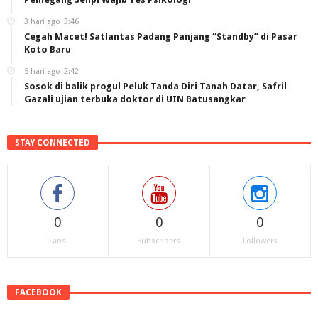
3 hari ago
3:46
Cegah Macet! Satlantas Padang Panjang “Standby” di Pasar
Koto Baru
5 hari ago
2:42
Sosok di balik progul Peluk Tanda Diri Tanah Datar, Safril
Gazali ujian terbuka doktor di UIN Batusangkar
STAY CONNECTED
0
0
0
Fans
Subscribers
Followers
FACEBOOK