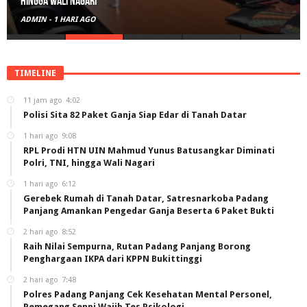
hingga Wali Nagari
ADMIN
-
1 HARI AGO
TIMELINE
11 jam ago
4:02
Polisi Sita 82 Paket Ganja Siap Edar di Tanah Datar
1 hari ago
9:08
RPL Prodi HTN UIN Mahmud Yunus Batusangkar Diminati
Polri, TNI, hingga Wali Nagari
1 hari ago
6:12
Gerebek Rumah di Tanah Datar, Satresnarkoba Padang
Panjang Amankan Pengedar Ganja Beserta 6 Paket Bukti
2 hari ago
8:52
Raih Nilai Sempurna, Rutan Padang Panjang Borong
Penghargaan IKPA dari KPPN Bukittinggi
2 hari ago
7:48
Polres Padang Panjang Cek Kesehatan Mental Personel,
Pemegang Senpi Wajib Tes Psikologi