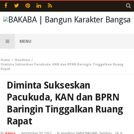
MENU
Home
Headline
Diminta Sukseskan Pacukuda, KAN dan BPRN Baringin Tinggalkan Ruang
Rapat
Diminta Sukseskan
Pacukuda, KAN dan BPRN
Baringin Tinggalkan Ruang
Rapat
By
Admin
-
September 30, 2017
- In
Headline
,
KABA NAGARI
,
Sambilu
0