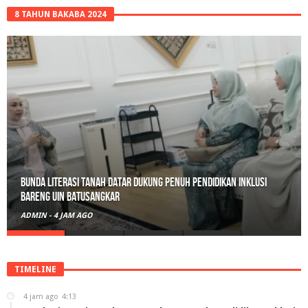
8 TAHUN BAKABA 2024
Bunda Literasi Tanah Datar Dukung Penuh Pendidikan Inklusi
Bareng UIN Batusangkar
ADMIN
-
4 JAM AGO
TIMELINE
4 jam ago
4:13