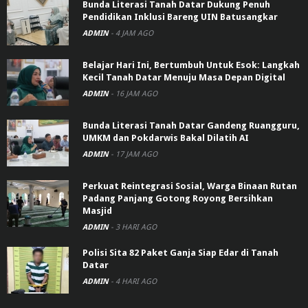
Bunda Literasi Tanah Datar Dukung Penuh
Pendidikan Inklusi Bareng UIN Batusangkar
ADMIN
-
4 JAM AGO
Belajar Hari Ini, Bertumbuh Untuk Esok: Langkah
Kecil Tanah Datar Menuju Masa Depan Digital
ADMIN
-
16 JAM AGO
Bunda Literasi Tanah Datar Gandeng Ruangguru,
UMKM dan Pokdarwis Bakal Dilatih AI
ADMIN
-
17 JAM AGO
Perkuat Reintegrasi Sosial, Warga Binaan Rutan
Padang Panjang Gotong Royong Bersihkan
Masjid
ADMIN
-
3 HARI AGO
Polisi Sita 82 Paket Ganja Siap Edar di Tanah
Datar
ADMIN
-
4 HARI AGO