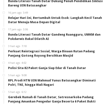
Bunda Literasi Tanah Datar Dukung Penuh Pendidikan Inklusi
Bareng UIN Batusangkar
16 jam ago
3:49
Belajar Hari Ini, Bertumbuh Untuk Esok: Langkah Kecil Tanah
Datar Menuju Masa Depan Digital
17 jam ago
3:06
Bunda Literasi Tanah Datar Gandeng Ruangguru, UMKM dan
Pokdarwis Bakal Dilatih AI
3 hari ago
7:18
Perkuat Reintegrasi Sosial, Warga Binaan Rutan Padang
Panjang Gotong Royong Bersihkan Masjid
4 hari ago
4:02
Polisi Sita 82 Paket Ganja Siap Edar di Tanah Datar
5 hari ago
9:08
RPL Prodi HTN UIN Mahmud Yunus Batusangkar Diminati
Polri, TNI, hingga Wali Nagari
5 hari ago
6:12
Gerebek Rumah di Tanah Datar, Satresnarkoba Padang
Panjang Amankan Pengedar Ganja Beserta 6 Paket Bukti