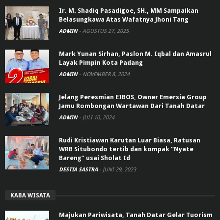
Ir. M. Shadiq Pasadigoe, SH., MM Sampaikan
Belasungkawa Atas Wafatnya Jhoni Tang
ADMIN
-
AGUSTUS 27, 2025
Mark Yunan Sirhan, Paslon M. Iqbal dan Amasrul
Layak Pimpin Kota Padang
ADMIN
-
NOVEMBER 8, 2024
Jelang Peresmian EIBOS, Owner Emersia Group
Jamu Rombongan Wartawan Dari Tanah Datar
ADMIN
-
JULI 10, 2024
Rudi Kristiawan Karutan Luar Biasa, Ratusan
WRB Situbondo tertib dan kompak “Nyate
Bareng” usai Sholat Id
DESTIA SASTRA
-
JUNI 29, 2023
KABA WISATA
Majukan Pariwisata, Tanah Datar Gelar Tuorism