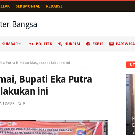
CELAK
SERIMONIAL
REDAKSI
SUMBAR
POLITIK
HUKRIM
EKBIS
PARIWISA
Eka Putra Himbau Masyarakat lakukan ini
8 
mai, Bupati Eka Putra
lakukan ini
AH DATAR
0
P
D
A