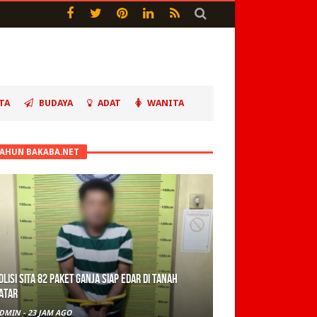
TA
BUDAYA
ADAT
WANITA
TAHUN BAKABA.NET
olisi Sita 82 Paket Ganja Siap Edar di Tanah
atar
DMIN
-
23 JAM AGO