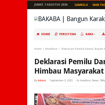
JUMAT, 7 AGUSTUS 2026
SAMBILU
NAN TA
HOME
PERISTIWA
KABA
Home
Headline
Deklarasi Pemilu Damai, Bupati 
Deklarasi Pemilu Da
Himbau Masyarakat 
By
Admin
-
September 5, 2023
- In
Headline
,
News
,
TAN