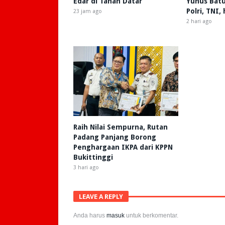
Edar di Tanah Datar
Yunus Batu
Polri, TNI,
23 jam ago
2 hari ago
Raih Nilai Sempurna, Rutan
Padang Panjang Borong
Penghargaan IKPA dari KPPN
Bukittinggi
3 hari ago
LEAVE A REPLY
Anda harus
masuk
untuk berkomentar.