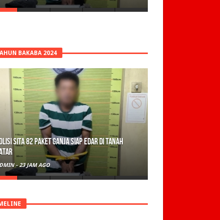
TAHUN BAKABA 2024
olisi Sita 82 Paket Ganja Siap Edar di Tanah
atar
DMIN
-
23 JAM AGO
MELINE