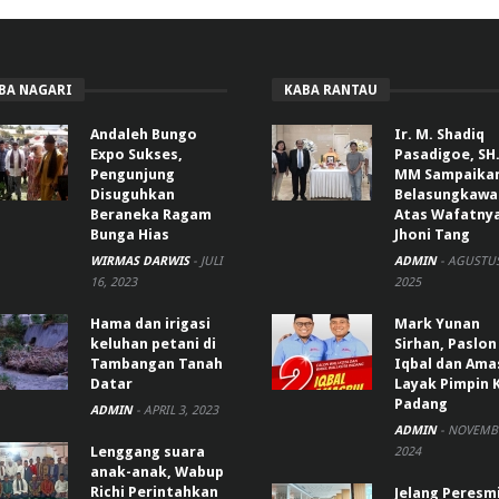
BA NAGARI
KABA RANTAU
Andaleh Bungo
Ir. M. Shadiq
Expo Sukses,
Pasadigoe, SH.
Pengunjung
MM Sampaika
Disuguhkan
Belasungkawa
Beraneka Ragam
Atas Wafatny
Bunga Hias
Jhoni Tang
WIRMAS DARWIS
-
JULI
ADMIN
-
AGUSTUS
16, 2023
2025
Hama dan irigasi
Mark Yunan
keluhan petani di
Sirhan, Paslon
Tambangan Tanah
Iqbal dan Ama
Datar
Layak Pimpin 
Padang
ADMIN
-
APRIL 3, 2023
ADMIN
-
NOVEMBE
Lenggang suara
2024
anak-anak, Wabup
Richi Perintahkan
Jelang Peresm