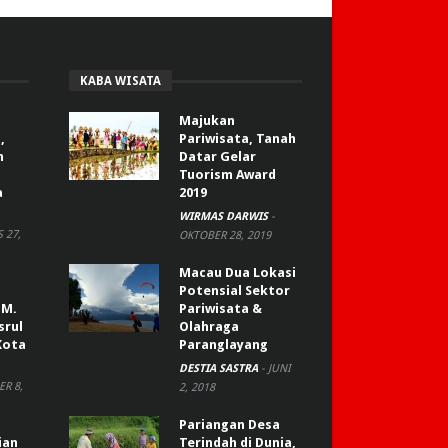
KABA WISATA
Majukan
,
Pariwisata, Tanah
n
Datar Gelar
Tuorism Award
a
2019
WIRMAS DARWIS
-
 27,
OKTOBER 28, 2019
Macau Dua Lokasi
Potensial Sektor
 M.
Pariwisata &
srul
Olahraga
Kota
Paranglayang
DESTIA SASTRA
-
JUNI
R 8,
2, 2018
Pariangan Desa
ian
Terindah di Dunia,