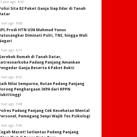
23 jam ago
4:02
Polisi Sita 82 Paket Ganja Siap Edar di Tanah
Datar
 hari ago
9:08
RPL Prodi HTN UIN Mahmud Yunus
Batusangkar Diminati Polri, TNI, hingga Wali
Nagari
 hari ago
6:12
Gerebek Rumah di Tanah Datar,
Satresnarkoba Padang Panjang Amankan
Pengedar Ganja Beserta 6 Paket Bukti
 hari ago
8:52
Raih Nilai Sempurna, Rutan Padang Panjang
Borong Penghargaan IKPA dari KPPN
Bukittinggi
 hari ago
7:48
Polres Padang Panjang Cek Kesehatan Mental
Personel, Pemegang Senpi Wajib Tes Psikologi
 hari ago
3:46
Cegah Macet! Satlantas Padang Panjang