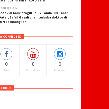
“Standby” di Pasar Koto Baru
 hari ago
2:42
Sosok di balik progul Peluk Tanda Diri Tanah
Datar, Safril Gazali ujian terbuka doktor di
UIN Batusangkar
AY CONNECTED
0
0
0
Fans
Subscribers
Followers
CEBOOK