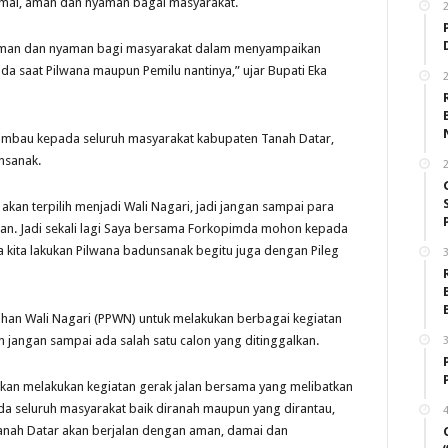
damai, aman dan nyaman bagai masyarakat.
, aman dan nyaman bagi masyarakat dalam menyampaikan
ada saat Pilwana maupun Pemilu nantinya,” ujar Bupati Eka
2
himbau kepada seluruh masyarakat kabupaten Tanah Datar,
nsanak.
2
kan terpilih menjadi Wali Nagari, jadi jangan sampai para
n. Jadi sekali lagi Saya bersama Forkopimda mohon kepada
 kita lakukan Pilwana badunsanak begitu juga dengan Pileg
3
lihan Wali Nagari (PPWN) untuk melakukan berbagai kegiatan
n jangan sampai ada salah satu calon yang ditinggalkan.
3
akan melakukan kegiatan gerak jalan bersama yang melibatkan
da seluruh masyarakat baik diranah maupun yang dirantau,
4
anah Datar akan berjalan dengan aman, damai dan