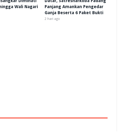
sangkar Diminati
Datar, Satresnarkoba Padang
 hingga Wali Nagari
Panjang Amankan Pengedar
Ganja Beserta 6 Paket Bukti
2 hari ago