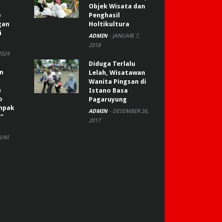
Objek Wisata dan
p
Penghasil
gan
Holtikultura
i
ADMIN
-
JANUARI 7,
2018
2024
Diduga Terlalu
an
Lelah, Wisatawan
Wanita Pingsan di
n
Istano Basa
o
Pagaruyung
ompak
ADMIN
-
DESEMBER 26,
”
2017
JUNI