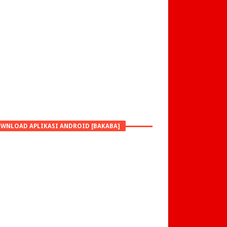
WNLOAD APLIKASI ANDROID [BAKABA]