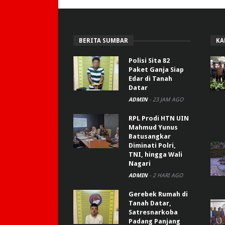
BERITA SUMBAR
KA
Polisi Sita 82
Paket Ganja Siap
Edar di Tanah
Datar
ADMIN
-
23 JAM AGO
RPL Prodi HTN UIN
Mahmud Yunus
Batusangkar
Diminati Polri,
TNI, hingga Wali
Nagari
ADMIN
-
2 HARI AGO
Gerebek Rumah di
Tanah Datar,
Satresnarkoba
Padang Panjang