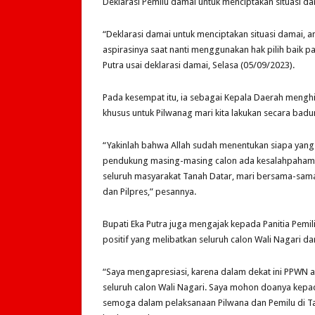
Deklarasi Pemilu damai untuk menciptakan situasi 
“Deklarasi damai untuk menciptakan situasi damai
aspirasinya saat nanti menggunakan hak pilih baik p
Putra usai deklarasi damai, Selasa (05/09/2023).
Pada kesempat itu, ia sebagai Kepala Daerah meng
khusus untuk Pilwanag mari kita lakukan secara badu
“Yakinlah bahwa Allah sudah menentukan siapa yang a
pendukung masing-masing calon ada kesalahpahama
seluruh masyarakat Tanah Datar, mari bersama-sama
dan Pilpres,” pesannya.
Bupati Eka Putra juga mengajak kepada Panitia Pemi
positif yang melibatkan seluruh calon Wali Nagari da
“Saya mengapresiasi, karena dalam dekat ini PPWN 
seluruh calon Wali Nagari. Saya mohon doanya kepa
semoga dalam pelaksanaan Pilwana dan Pemilu di T