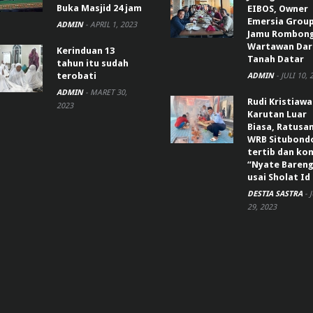
Buka Masjid 24 jam
EIBOS, Owner
Emersia Grou
ADMIN
-
APRIL 1, 2023
Jamu Rombon
Wartawan Dar
Kerinduan 13
Tanah Datar
tahun itu sudah
terobati
ADMIN
-
JULI 10, 
ADMIN
-
MARET 30,
Rudi Kristiaw
2023
Karutan Luar
Biasa, Ratusa
WRB Situbond
tertib dan k
“Nyate Bareng
usai Sholat Id
DESTIA SASTRA
-
29, 2023