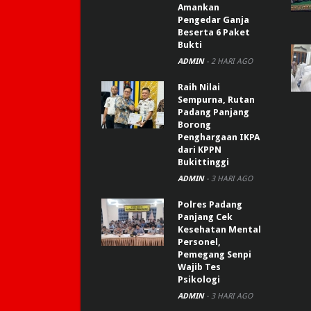
Amankan
Pengedar Ganja
Beserta 6 Paket
Bukti
ADMIN
-
2 HARI AGO
Raih Nilai
Sempurna, Rutan
Padang Panjang
Borong
Penghargaan IKPA
dari KPPN
Bukittinggi
ADMIN
-
3 HARI AGO
Polres Padang
Panjang Cek
Kesehatan Mental
Personel,
Pemegang Senpi
Wajib Tes
Psikologi
ADMIN
-
3 HARI AGO