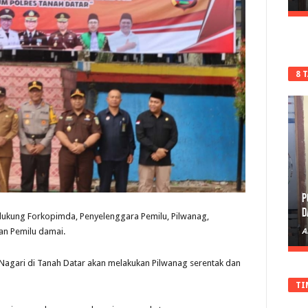
8 
P
D
ukung Forkopimda, Penyelenggara Pemilu, Pilwanag,
an Pemilu damai.
A
Nagari di Tanah Datar akan melakukan Pilwanag serentak dan
TI